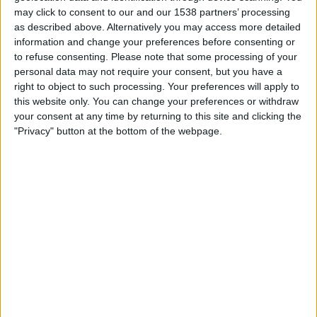
may click to consent to our and our 1538 partners’ processing
as described above. Alternatively you may access more detailed
information and change your preferences before consenting or
to refuse consenting.
Please note that some processing of your
personal data may not require your consent, but you have a
right to object to such processing. Your preferences will apply to
this website only. You can change your preferences or withdraw
your consent at any time by returning to this site and clicking the
22.11.2024
"Privacy" button at the bottom of the webpage.
MÚSICA
La dècada ferotge de Zoo
‘Sobreviure a l’incendi’, la biografia audiovisual de Zoo
Per
Moisés Pérez