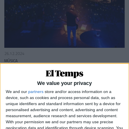
26.12.2024
MÚSICA
Un Festivern per reivindicar l'escena
Entre la potència dels grups catalans i el comiat
temporal de Xavi Sarrià
We value your privacy
Per
Moisés Pérez
We and our
partners
store and/or access information on a
device, such as cookies and process personal data, such as
unique identifiers and standard information sent by a device for
personalised advertising and content, advertising and content
measurement, audience research and services development.
With your permission we and our partners may use precise
geolocation data and identification through device scanning. You