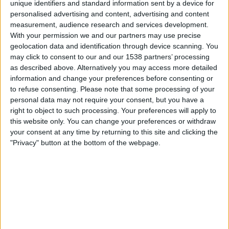
unique identifiers and standard information sent by a device for
personalised advertising and content, advertising and content
measurement, audience research and services development.
29.08.2025
With your permission we and our partners may use precise
LLENGUA
geolocation data and identification through device scanning. You
L’ofensiva jurídica contra el bilingüisme
may click to consent to our and our 1538 partners’ processing
blaver del topònim de València
as described above. Alternatively you may access more detailed
information and change your preferences before consenting or
Plataforma per la Llengua al·lega que el canvi és «inviable
jurídicament»
to refuse consenting.
Please note that some processing of your
personal data may not require your consent, but you have a
Per
Moisés Pérez
right to object to such processing. Your preferences will apply to
this website only. You can change your preferences or withdraw
your consent at any time by returning to this site and clicking the
"Privacy" button at the bottom of the webpage.