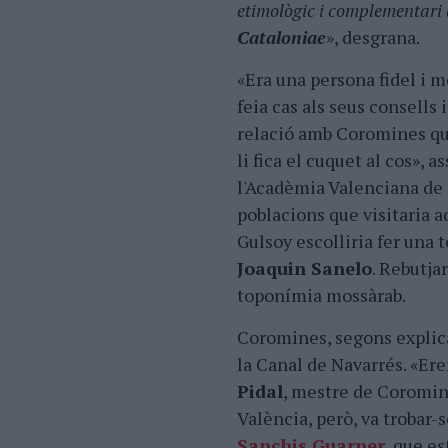
etimològic i complementari 
Cataloniae
», desgrana.
«Era una persona fidel i 
feia cas als seus consells 
relació amb Coromines que
li fica el cuquet al cos», 
l'Acadèmia Valenciana de 
poblacions que visitaria aq
Gulsoy escolliria fer una t
Joaquin Sanelo
. Rebutjar
toponímia mossàrab.
Coromines, segons explica
la Canal de Navarrés. «Er
Pidal
, mestre de Coromine
València, però, va trobar-
Sanchis Guarner
, que e