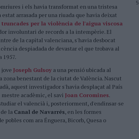
omriures i els havia transformat en una tristesa
 estat arrasada per una riuada que havia deixat
 truncades per la violència de l'aigua viscosa
dor involuntari de records a la intempèrie. El
intre de la capital valenciana, s'havia desbocat
licència despiadada de devastar el que trobava al
a 1957.
n jove
Joseph Gulsoy
a una pensió ubicada al
a zona benestant de la ciutat de València. Nascut
adà, aquest investigador s'havia desplaçat al País
u mestre acadèmic, el savi
Joan Coromines
.
studiar el valencià i, posteriorment, d'endinsar-se
 de la
Canal de Navarrés
, en les formes
 de pobles com ara Énguera, Bicorb, Quesa o