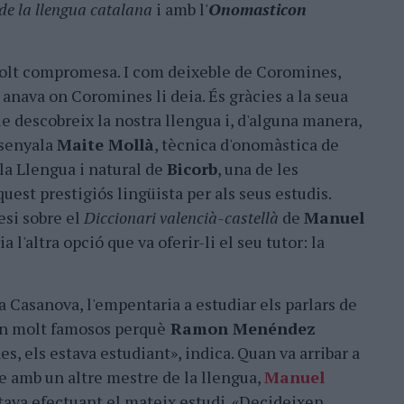
de la llengua catalana
i amb l'
Onomasticon
molt compromesa. I com deixeble de Coromines,
i anava on Coromines li deia. És gràcies a la seua
 descobreix la nostra llengua i, d'alguna manera,
assenyala
Maite Mollà
, tècnica d'onomàstica de
la Llengua i natural de
Bicorb
, una de les
uest prestigiós lingüista per als seus estudis.
esi sobre el
Diccionari valencià-castellà
de
Manuel
ia l'altra opció que va oferir-li el seu tutor: la
 Casanova, l'empentaria a estudiar els parlars de
en molt famosos perquè
Ramon Menéndez
s, els estava estudiant», indica. Quan va arribar a
se amb un altre mestre de la llengua,
Manuel
stava efectuant el mateix estudi. «Decideixen