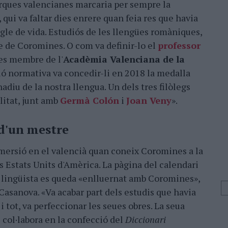
rques valencianes marcaria per sempre la
, qui va faltar dies enrere quan feia res que havia
gle de vida. Estudiós de les llengües romàniques,
e de Coromines. O com va definir-lo el
professor
res membre de l'
Acadèmia Valenciana de la
ció normativa va concedir-li en 2018 la medalla
 nadiu de la nostra llengua. Un dels tres filòlegs
litat, junt amb
Germà Colón
i
Joan Veny
».
 d'un mestre
mersió en el valencià quan coneix Coromines a la
s Estats Units d'Amèrica. La pàgina del calendari
ve lingüista es queda «enlluernat amb Coromines»,
Casanova. «Va acabar part dels estudis que havia
i tot, va perfeccionar les seues obres. La seua
 col·labora en la confecció del
Diccionari