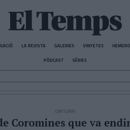
IGACIÓ
LA REVISTA
GALERIES
VINYETES
HEMERO
PÒDCAST
SÈRIES
OBITUARI
 de Coromines que va endin