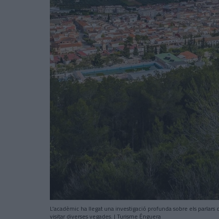
L'acadèmic ha llegat una investigació profunda sobre els parlars 
visitar diverses vegades. | Turisme Énguera