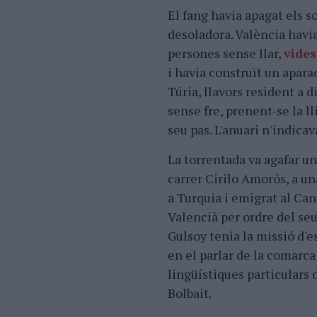
El fang havia apagat els s
desoladora. València havia
persones sense llar,
vides
i havia construït un apara
Túria, llavors resident a d
sense fre, prenent-se la l
seu pas. L'anuari n'indicav
La torrentada va agafar u
carrer Cirilo Amorós, a un
a Turquia i emigrat al Can
Valencià per ordre del se
Gulsoy tenia la missió d'e
en el parlar de la comarca
lingüístiques particulars
Bolbait.