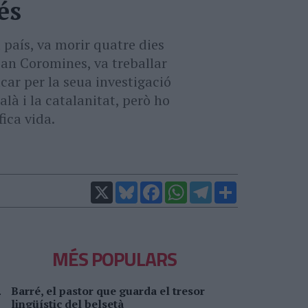
és
 país, va morir quatre dies
oan Coromines, va treballar
car per la seua investigació
là i la catalanitat, però ho
fica vida.
X
Bluesky
Facebook
WhatsApp
Telegram
Comparteix
MÉS POPULARS
Barré, el pastor que guarda el tresor
lingüístic del belsetà