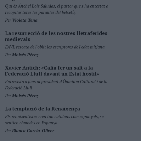
Qui és Ánchel Lois Saludas, el pastor que s'ha entestat a
recopilar totes les paraules del belsetà,
Per
Violeta Tena
La resurrecció de les nostres lletraferides
medievals
L'AVL rescata de l'oblit les escriptores de l'edat mitjana
Per
Moisés Pérez
Xavier Antich: «Calia fer un salt a la
Federació Llull davant un Estat hostil»
Entrevista a fons al president d'Òmnium Cultural i de la
Federació Llull
Per
Moisés Pérez
La temptació de la Renaixença
Els renaixentistes eren tan catalans com espanyols, se
sentien còmodes en Espanya
Per
Blanca Garcia-Oliver