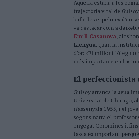
Aquella estada a les coma
trajectòria vital de Gulsoy
bufat les espelmes d'un se
va destacar com a deixebl
Emili Casanova
, alesho
Llengua
, quan la institu
d'or: «El millor filòleg no
més importants en l'actua
El perfeccionista
Gulsoy arranca la seua im
Universitat de Chicago, al
n'assenyala 1955, i el jo
segons narra el professor 
engegat Coromines i, fins 
tasca és important perquè