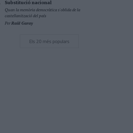
Substitució nacional
Quan la memòria democràtica s'oblida de la
castellanització del país
Per
Raül Garay
Els 20 més populars