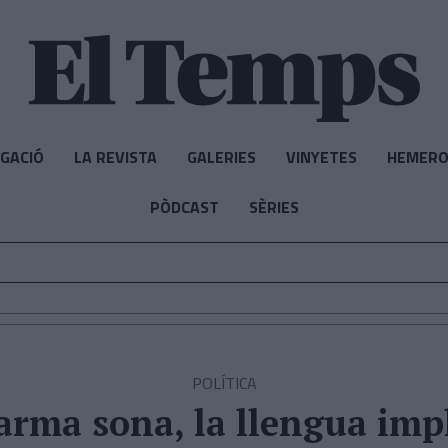
IGACIÓ
LA REVISTA
GALERIES
VINYETES
HEMERO
PÒDCAST
SÈRIES
POLÍTICA
larma sona, la llengua imp