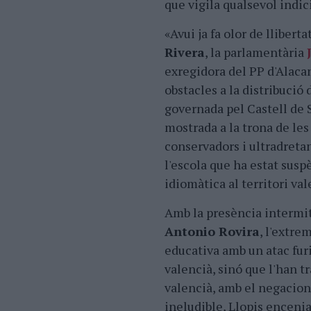
que vigila qualsevol indic
«Avui ja fa olor de llibert
Rivera
, la parlamentària
exregidora del PP d'Alac
obstacles a la distribució 
governada pel Castell de 
mostrada a la trona de les
conservadors i ultradretan
l'escola que ha estat suspès
idiomàtica al territori vale
Amb la presència intermit
Antonio Rovira
, l'extre
educativa amb un atac furi
valencià, sinó que l'han t
valencià, amb el negacion
ineludible, Llopis encenia