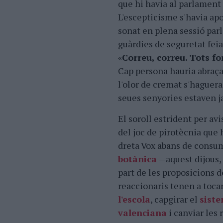
que hi havia al parlament 
L'escepticisme s'havia apo
sonat en plena sessió parl
guàrdies de seguretat feia
«
Correu, correu. Tots for
Cap persona hauria abraçat
l'olor de cremat s'haguer
seues senyories estaven ja
El soroll estrident per av
del joc de pirotècnia que 
dreta Vox abans de consu
botànica
—aquest dijous,
part de les proposicions d
reaccionaris tenen a toca
l'escola
, capgirar el
siste
valenciana
i canviar les 