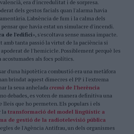
valencià, era d'incredulitat i de sorpresa.
derat dels gestos facials quan l'alarma havia
amentària. L'absència de fum i la calma dels
 pensar que havia estat un simulacre d'incendi.
a de l'edifici
», s'escoltava sense massa impacte.
 amb tanta passió la virtut de la paciència si
a apoderat de l'hemicicle. Possiblement perquè les
 acostumades als focs polítics.
isar d'una hipotètica combustió era una metàfora
han brindat aquest dimecres el PP i l'extrema
mar la seua anhelada
cremà
de l'herència
 no debades, es voten de manera definitiva una
e lleis que ho permeten. Els populars i els
r la
transformació del model lingüístic a
ma de gestió de la radiotelevisió pública
regles de l'Agència Antifrau, un dels organismes