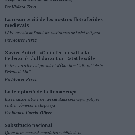
Per
Violeta Tena
La resurrecció de les nostres lletraferides
medievals
L'AVL rescata de l'oblit les escriptores de l'edat mitjana
Per
Moisés Pérez
Xavier Antich: «Calia fer un salt a la
Federació Llull davant un Estat hostil»
Entrevista a fons al president d'Òmnium Cultural i de la
Federació Llull
Per
Moisés Pérez
La temptació de la Renaixença
Els renaixentistes eren tan catalans com espanyols, se
sentien còmodes en Espanya
Per
Blanca Garcia-Oliver
Substitució nacional
Quan la memòria democràtica s'oblida de la