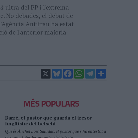
mà
ultra del PP i l'extrema
ic. No debades, el debat de
 l'Agència Antifrau ha estat
ció de l'anterior majoria
X
Bluesky
Facebook
WhatsApp
Telegram
Comparteix
MÉS POPULARS
Barré, el pastor que guarda el tresor
lingüístic del belsetà
Qui és Ánchel Lois Saludas, el pastor que s'ha entestat a
recopilar totes les paraules del belsetà,