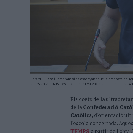
Gerard Fullana (Compromís) ha assenyalat que la proposta de llei 
de les universitats, l'AVL i el Consell Valencià de Cultura| Corts V
Els coets de la ultradreta
de la
Confederació Catòl
Catòlics
, d'orientació ul
l'escola concertada. Aques
TEMPS
a partir de l'obra
E