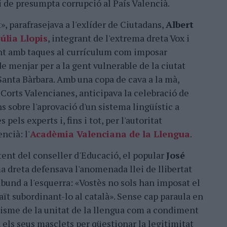
i de presumpta corrupció al País Valencià.
at», parafrasejava a l'exlíder de Ciutadans,
Albert
Júlia Llopis
, integrant de l'extrema dreta Vox i
ant amb taques al currículum com imposar
de menjar per a la gent vulnerable de la ciutat
Santa Bàrbara. Amb una copa de cava a la mà,
 Corts Valencianes, anticipava la celebració de
s sobre l'aprovació d'un sistema lingüístic a
 pels experts i, fins i tot, per l'autoritat
ncià: l'
Acadèmia Valenciana de la Llengua
.
ent del conseller d'Educació, el popular
José
ma dreta defensava l'anomenada llei de llibertat
bund a l'esquerra: «Vostès no sols han imposat el
raït subordinant-lo al català». Sense cap paraula en
isme de la unitat de la llengua com a condiment
 els seus masclets per qüestionar la legitimitat