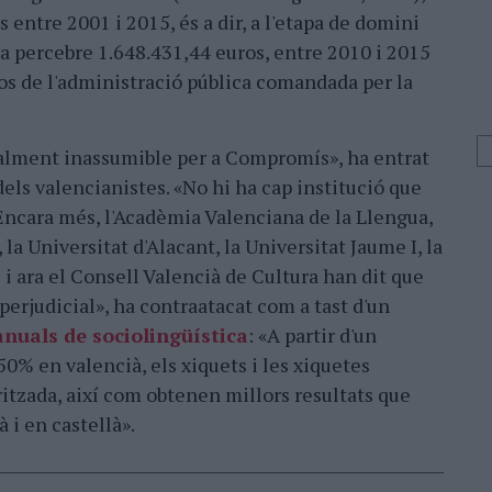
 entre 2001 i 2015, és a dir, a l'etapa de domini
va percebre 1.648.431,44 euros, entre 2010 i 2015
os de l'administració pública comandada per la
ralment inassumible per a Compromís», ha entrat
 dels valencianistes. «No hi ha cap institució que
 Encara més, l'Acadèmia Valenciana de la Llengua,
 la Universitat d'Alacant, la Universitat Jaume I, la
 i ara el Consell Valencià de Cultura han dit que
 perjudicial», ha contraatacat com a tast d'un
nuals de sociolingüística
: «A partir d'un
0% en valencià, els xiquets i les xiquetes
tzada, així com obtenen millors resultats que
 i en castellà».