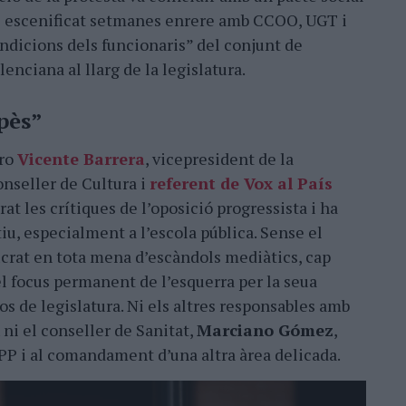
i escenificat setmanes enrere amb CCOO, UGT i
ondicions dels funcionaris” del conjunt de
enciana al llarg de la legislatura.
pès”
ero
Vicente Barrera
, vicepresident de la
onseller de Cultura i
referent de Vox al País
rat les crítiques de l’oposició progressista i ha
iu, especialment a l’escola pública. Sense el
ucrat en tota mena d’escàndols mediàtics, cap
el focus permanent de l’esquerra per la seua
s de legislatura. Ni els altres responsables amb
 ni el conseller de Sanitat,
Marciano Gómez
,
PP i al comandament d’una altra àrea delicada.