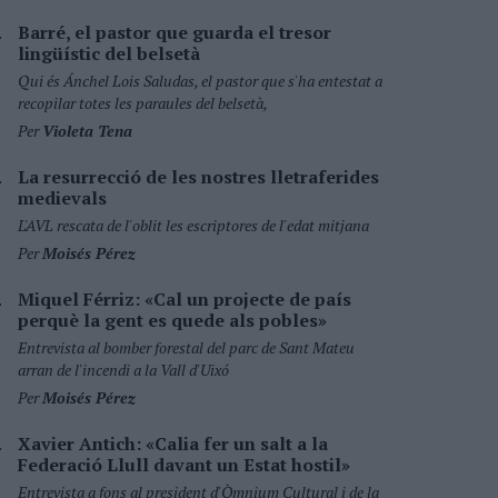
Barré, el pastor que guarda el tresor
lingüístic del belsetà
Qui és Ánchel Lois Saludas, el pastor que s'ha entestat a
recopilar totes les paraules del belsetà,
Per
Violeta Tena
La resurrecció de les nostres lletraferides
medievals
L'AVL rescata de l'oblit les escriptores de l'edat mitjana
Per
Moisés Pérez
Miquel Férriz: «Cal un projecte de país
perquè la gent es quede als pobles»
Entrevista al bomber forestal del parc de Sant Mateu
arran de l'incendi a la Vall d'Uixó
Per
Moisés Pérez
Xavier Antich: «Calia fer un salt a la
Federació Llull davant un Estat hostil»
Entrevista a fons al president d'Òmnium Cultural i de la