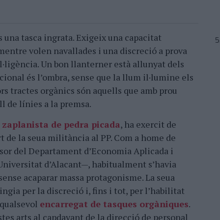
 una tasca ingrata. Exigeix una capacitat
entre volen navallades i una discreció a prova
l·ligència. Un bon llanterner està allunyat dels
icional és l’ombra, sense que la llum il·lumine els
rs tractes orgànics són aquells que amb prou
l de línies a la premsa.
 zaplanista de pedra picada
, ha exercit de
rt de la seua militància al PP. Com a home de
sor del Departament d’Economia Aplicada i
Universitat d’Alacant—, habitualment s’havia
 sense acaparar massa protagonisme. La seua
ngia per la discreció i, fins i tot, per l’habilitat
 qualsevol
encarregat de tasques orgàniques
.
tes arts al capdavant de la direcció de personal