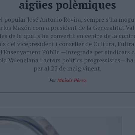
aigües polèmiques
 el popular José Antonio Rovira, sempre s’ha mogut
arlos Mazón com a president de la Generalitat Val
s de la qual s’ha convertit en centre de la contro
s del vicepresident i conseller de Cultura, l’ultr
 l'Ensenyament Públic —integrada per sindicats
cola Valenciana i actors polítics progressistes— h
per al 23 de maig vinent.
Per
Moisés Pérez