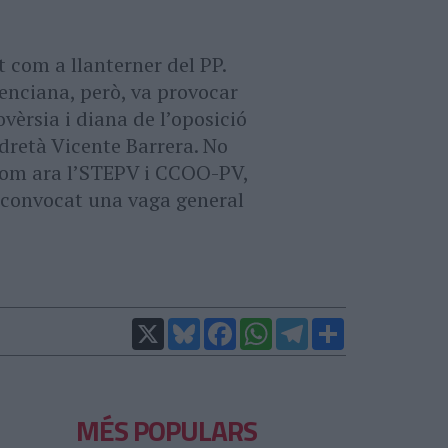
 com a llanterner del PP.
enciana, però, va provocar
vèrsia i diana de l’oposició
adretà Vicente Barrera. No
 com ara l’STEPV i CCOO-PV,
a convocat una vaga general
X
Bluesky
Facebook
WhatsApp
Telegram
Comparteix
MÉS POPULARS