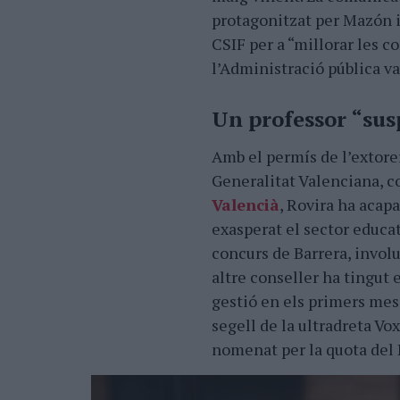
protagonitzat per Mazón 
CSIF per a “millorar les c
l’Administració pública val
Un professor “sus
Amb el permís de l’extor
Generalitat Valenciana, c
Valencià
, Rovira ha acapa
exasperat el sector educat
concurs de Barrera, invol
altre conseller ha tingut 
gestió en els primers meso
segell de la ultradreta Vox
nomenat per la quota del 