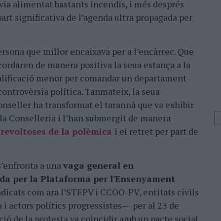
via alimentat bastants incendis, i més després
part significativa de l’agenda ultra propagada per
persona que millor encaixava per a l’encàrrec. Que
cordaren de manera positiva la seua estança a la
ualificació menor per comandar un departament
ontrovèrsia política. Tanmateix, la seua
onseller ha transformat el tarannà que va exhibir
 la Conselleria i l’han submergit de manera
 revoltoses de la polèmica
i el retret per part de
 s’enfronta a una
vaga general en
da per la Plataforma per l'Ensenyament
dicats com ara l’STEPV i CCOO-PV, entitats civils
i actors polítics progressistes— per al 23 de
ió de la protesta va coincidir amb un pacte social