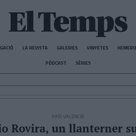
IGACIÓ
LA REVISTA
GALERIES
VINYETES
HEMERO
PÒDCAST
SÈRIES
PAÍS VALENCIÀ
io Rovira, un llanterner s