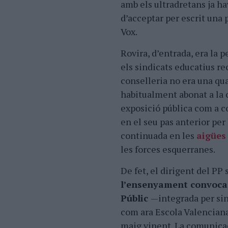
amb els ultradretans ja ha
d’acceptar per escrit una 
Vox.
Rovira, d’entrada, era la 
els sindicats educatius re
conselleria no era una q
habitualment abonat a la c
exposició pública com a c
en el seu pas anterior per
continuada en les
aigües
les forces esquerranes.
De fet, el dirigent del PP
l’ensenyament convoca
Públic
—integrada per sin
com ara Escola Valenciana 
maig vinent. La comunicac