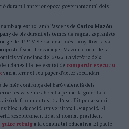
ció durant l’anterior època governamental dels
r amb aquest rol amb l’ascens de
Carlos Mazón
,
pany de pis durant els temps de regnat zaplanista
eratge del PPCV. Sense anar més lluny, Rovira va
 proposta fiscal llençada per Mazón a tocar de la
omicis valencians del 2023. La victòria dels
alencianes i la necessitat de
compartir executiu
x
van alterar el seu paper d’actor secundari.
 de més confiança del baró valencià dels
terner es va veure abocat a penjar la granota a
l caixó de ferramentes. Era l’escollit per assumir
nsibles: Educació, Universitats i Ocupació. El
erfil absolutament fidel al nounat president
 gaire rebuig
a la comunitat educativa. El pacte