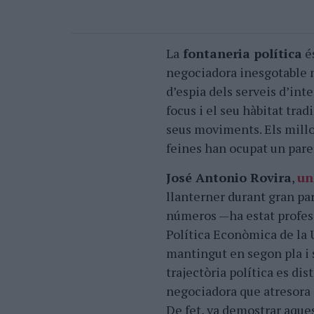
La
fontaneria política
és
negociadora inesgotable m
d’espia dels serveis d’inte
focus i el seu hàbitat trad
seus moviments. Els millo
feines han ocupat un parel
José Antonio Rovira
,
un
llanterner durant gran pa
números —ha estat profes
Política Econòmica de la 
mantingut en segon pla i
trajectòria política es disti
negociadora que atresora
De fet, va demostrar aques