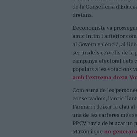
de la Conselleria d’Educa
dretans.
L’economista va prossegui
amic íntim i anterior com
al Govern valencià, al lid
ser un dels cervells de la
campanya electoral dels c
populars a les votacions v
amb l’extrema dreta Vo
Com a una de les persones
conservadors, l’antic llan
l’armari i deixar la clau a
una de les carteres més se
PPCV havia de buscar un p
Mazón i que
no generara