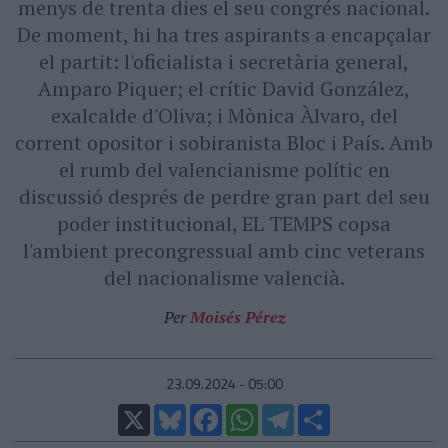
menys de trenta dies el seu congrés nacional.
De moment, hi ha tres aspirants a encapçalar
el partit: l'oficialista i secretària general,
Amparo Piquer; el crític David González,
exalcalde d'Oliva; i Mònica Àlvaro, del
corrent opositor i sobiranista Bloc i País. Amb
el rumb del valencianisme polític en
discussió després de perdre gran part del seu
poder institucional, EL TEMPS copsa
l'ambient precongressual amb cinc veterans
del nacionalisme valencià.
Per
Moisés Pérez
23.09.2024 - 05:00
X
Bluesky
Facebook
WhatsApp
Telegram
Comparteix