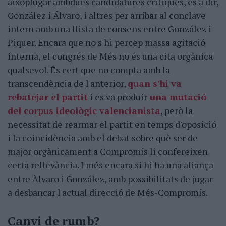
aixoplugar ambdues candidatures crítiques, és a dir,
González i Álvaro, i altres per arribar al conclave
intern amb una llista de consens entre González i
Piquer. Encara que no s'hi percep massa agitació
interna, el congrés de Més no és una cita orgànica
qualsevol. És cert que no compta amb la
transcendència de l'anterior,
quan s'hi va
rebatejar el partit
i es va produir
una mutació
del corpus ideològic valencianista
, però la
necessitat de rearmar el partit en temps d'oposició
i la coincidència amb el debat sobre què ser de
major orgànicament a Compromís li confereixen
certa rellevància. I més encara si hi ha una aliança
entre Àlvaro i González, amb possibilitats de jugar
a desbancar l'actual direcció de Més-Compromís.
Canvi de rumb?