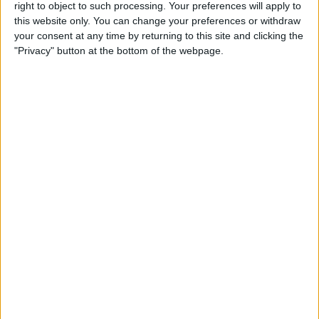
right to object to such processing. Your preferences will apply to
this website only. You can change your preferences or withdraw
your consent at any time by returning to this site and clicking the
"Privacy" button at the bottom of the webpage.
09.04.2024
TRIBUNALS
Zaplana, a la cua
L'expresident tira balons fora davant del jutge pendent
de possibles confessions que l'incriminen
Per
Moisés Pérez