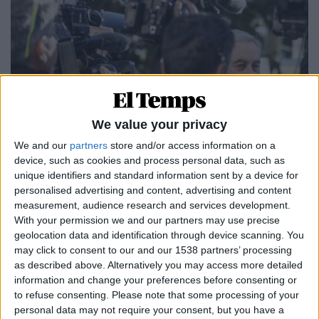
We value your privacy
We and our
partners
store and/or access information on a
10.04.2024
device, such as cookies and process personal data, such as
PAÍS VALENCIÀ
unique identifiers and standard information sent by a device for
Zaplana i Barceló, o quan l'amor es
personalised advertising and content, advertising and content
trenca de tant d'usar-lo
measurement, audience research and services development.
L'amic intím de l'expresident confessa ser el seu
With your permission we and our partners may use precise
testaferro i situa l'exministre contra les cordes
geolocation data and identification through device scanning. You
may click to consent to our and our 1538 partners’ processing
Per
Moisés Pérez
as described above. Alternatively you may access more detailed
information and change your preferences before consenting or
to refuse consenting.
Please note that some processing of your
personal data may not require your consent, but you have a