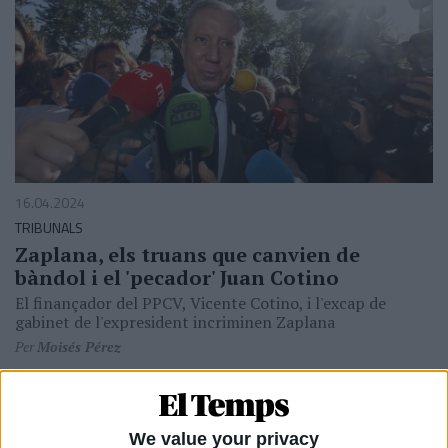
16.04.2024
TRIBUNALS
Zaplana, els truans que canvien de
bàndol i el 'pecador' Juan Cotino
El finançador del PPCV, Vicente Cotino, i l'excap de
gabinet de l'expresident incriminen Zaplana
Per
Moisés Pérez
We value your privacy