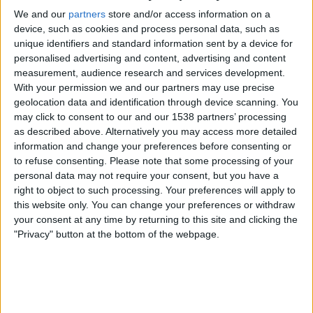
We and our
partners
store and/or access information on a
device, such as cookies and process personal data, such as
unique identifiers and standard information sent by a device for
personalised advertising and content, advertising and content
measurement, audience research and services development.
With your permission we and our partners may use precise
geolocation data and identification through device scanning. You
may click to consent to our and our 1538 partners’ processing
as described above. Alternatively you may access more detailed
10.04.2024
information and change your preferences before consenting or
to refuse consenting.
Please note that some processing of your
PAÍS VALENCIÀ
personal data may not require your consent, but you have a
Zaplana i Barceló, o quan l'amor es
right to object to such processing. Your preferences will apply to
trenca de tant d'usar-lo
this website only. You can change your preferences or withdraw
L'amic intím de l'expresident confessa ser el seu
your consent at any time by returning to this site and clicking the
testaferro i situa l'exministre contra les cordes
"Privacy" button at the bottom of the webpage.
Per
Moisés Pérez