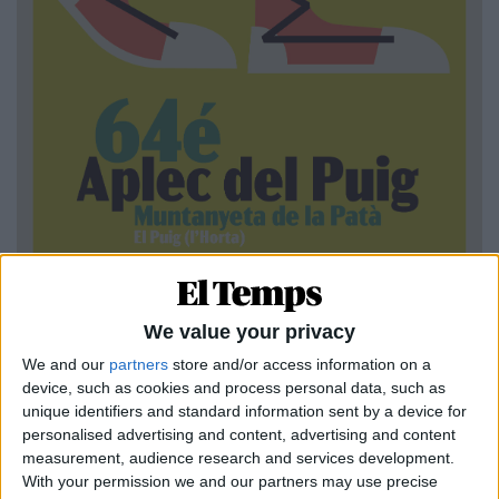
We value your privacy
We and our
partners
store and/or access information on a
device, such as cookies and process personal data, such as
unique identifiers and standard information sent by a device for
personalised advertising and content, advertising and content
measurement, audience research and services development.
«En un context de quatre anys de govern del PP i
With your permission we and our partners may use precise