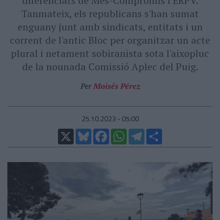
diferenciats de Més-Compromís i ERPV.
Tanmateix, els republicans s'han sumat
enguany junt amb sindicats, entitats i un
corrent de l'antic Bloc per organitzar un acte
plural i netament sobiranista sota l'aixopluc
de la nounada Comissió Aplec del Puig.
Per
Moisés Pérez
25.10.2023 - 05:00
X
Bluesky
Facebook
WhatsApp
Telegram
Comparteix