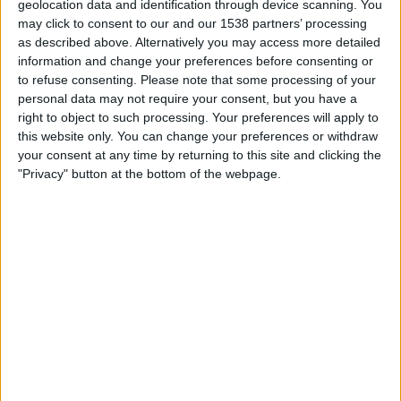
geolocation data and identification through device scanning. You
Vox, crec que les entitats i el conjunt de la societat
may click to consent to our and our 1538 partners’ processing
civil necessitem rearmar-nos ideològicament i des
as described above. Alternatively you may access more detailed
de l'àmbit organitzatiu. I considere que la millor
information and change your preferences before consenting or
manera de fer-ho és estar tots junts i fer el camí
to refuse consenting.
Please note that some processing of your
personal data may not require your consent, but you have a
plegats», opina, per assenyalar: «S'ha de començar
right to object to such processing. Your preferences will apply to
a rearticular el carrer i totes les entitats cal que
this website only. You can change your preferences or withdraw
treballem de manera unitària. La creació de la
your consent at any time by returning to this site and clicking the
"Privacy" button at the bottom of the webpage.
Comissió Aplec del Puig
n'és un bon exemple
d'aquesta estratègia».
«Valencianisme plural»
Sota la consigna que «el valencianisme serà plural
o no serà», l'Aplec del Puig d'enguany serà
organitzat pel Bloc d'Estudiants Agermanats; el
corrent sobiranista de Més-Compromís, Bloc i País;
la Plataforma pel Dret a Decidir del País Valencià;