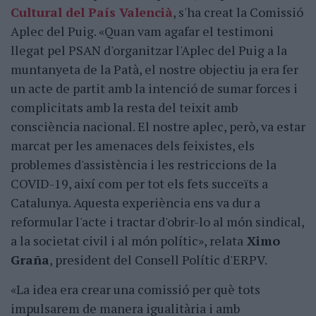
Cultural del País Valencià
, s'ha creat la Comissió
Aplec del Puig. «Quan vam agafar el testimoni
llegat pel PSAN d'organitzar l'Aplec del Puig a la
muntanyeta de la Patà, el nostre objectiu ja era fer
un acte de partit amb la intenció de sumar forces i
complicitats amb la resta del teixit amb
consciència nacional. El nostre aplec, però, va estar
marcat per les amenaces dels feixistes, els
problemes d'assistència i les restriccions de la
COVID-19, així com per tot els fets succeïts a
Catalunya. Aquesta experiència ens va dur a
reformular l'acte i tractar d'obrir-lo al món sindical,
a la societat civil i al món polític», relata
Ximo
Graña
, president del Consell Polític d'ERPV.
«La idea era crear una comissió per què tots
impulsarem de manera igualitària i amb