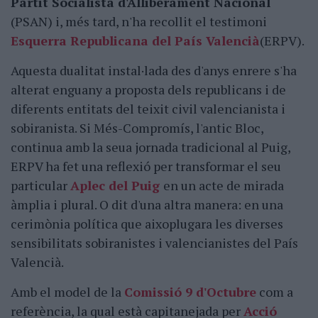
Partit Socialista d'Alliberament Nacional
(PSAN) i, més tard, n'ha recollit el testimoni
Esquerra Republicana del País Valencià
(ERPV).
Aquesta dualitat instal·lada des d'anys enrere s'ha
alterat enguany a proposta dels republicans i de
diferents entitats del teixit civil valencianista i
sobiranista. Si Més-Compromís, l'antic Bloc,
continua amb la seua jornada tradicional al Puig,
ERPV ha fet una reflexió per transformar el seu
particular
Aplec del Puig
en un acte de mirada
àmplia i plural. O dit d'una altra manera: en una
cerimònia política que aixoplugara les diverses
sensibilitats sobiranistes i valencianistes del País
Valencià.
Amb el model de la
Comissió 9 d'Octubre
com a
referència, la qual està capitanejada per
Acció