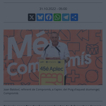
31.10.2022 - 05:00
X
Bluesky
Facebook
WhatsApp
Telegram
Comparteix
Joan Baldoví, referent de Compromís, a l'aplec del Puig d'aquest diumenge|
Compromís