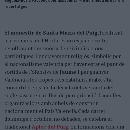
Segueix-nos a Facebook per assabentar-te dels nostres darrers
reportatges
El
monestir de Santa Maria del Puig
, localitzat
a la comarca de l'Horta, és un espai de culte,
recolliment i memòria de reivindicacions
patriòtiques. L'enclavament religiós, simbòlic per
al nacionalisme valencià per haver estat el punt de
sortida de l'ofensiva de
Jaume I
per guanyar
València a les tropes i els habitants àrabs, s'ha
convertit d'ençà de la dècada dels seixanta del
segle passat en un lloc de peregrinació d'aquelles
organitzacions amb anhels de construir
nacionalment el País Valencià. Cada darrer
diumenge d'octubre, no debades, se celebra el
tradicional
Aplec del Puig
, on formacions com ara