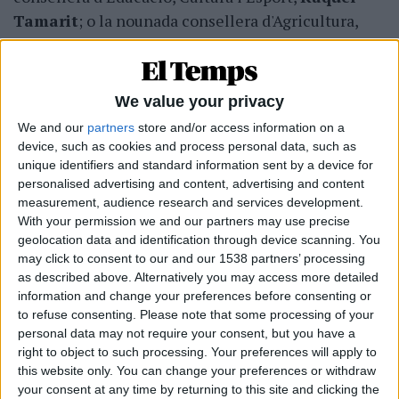
Tamarit
; o la nounada consellera d'Agricultura,
Desenvolupament Rural, Transició Ecològica i
Emergència Climàtica,
Isaura Navarro
, qui milita
a Iniciativa del Poble Valencià, l'
actor
We value your privacy
ecosocialista
de la coalició de matriu valenciana.
We and our
partners
store and/or access information on a
device, such as cookies and process personal data, such as
unique identifiers and standard information sent by a device for
personalised advertising and content, advertising and content
measurement, audience research and services development.
With your permission we and our partners may use precise
geolocation data and identification through device scanning. You
may click to consent to our and our 1538 partners’ processing
as described above. Alternatively you may access more detailed
information and change your preferences before consenting or
to refuse consenting.
Please note that some processing of your
personal data may not require your consent, but you have a
right to object to such processing. Your preferences will apply to
this website only. You can change your preferences or withdraw
your consent at any time by returning to this site and clicking the