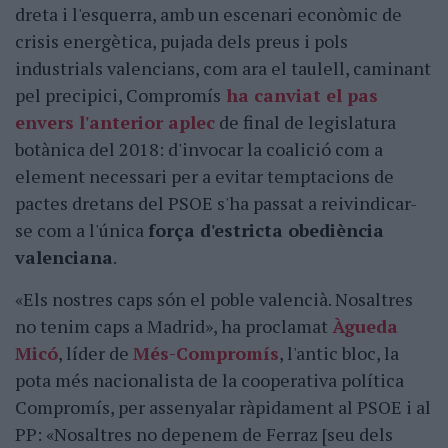
dreta i l'esquerra, amb un escenari econòmic de
crisis energètica, pujada dels preus i pols
industrials valencians, com ara el taulell, caminant
pel precipici, Compromís
ha canviat el pas
envers l'anterior aplec
de final de legislatura
botànica del 2018: d'invocar la coalició com a
element necessari per a evitar temptacions de
pactes dretans del PSOE s'ha passat a reivindicar-
se com a l'única
força d'estricta obediència
valenciana
.
«Els nostres caps són el poble valencià. Nosaltres
no tenim caps a Madrid», ha proclamat
Àgueda
Micó
, líder de
Més-Compromís
, l'antic bloc, la
pota més nacionalista de la cooperativa política
Compromís, per assenyalar ràpidament al PSOE i al
PP: «Nosaltres no depenem de Ferraz [seu dels