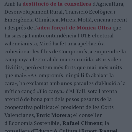
Amb la
destitució de la consellera
d'Agricultura,
Desenvolupament Rural, Transició Ecològica i
Emergència Climàtica, Mireia Mollà, encara recent
i després de l'
adeu forçat de Mónica Oltra
que
ha sacsejat amb contundència l'UTE electoral
valencianista, Micó ha fet una apel·lació a
cohesionar les files de Compromís, a emprendre la
campanya electoral de manera unida: «Ens volen
dividits, però estem més forts que mai, més units
que mai». «A Compromís, ningú li fa abaixar la
cara», ha exclamat amb unes paraules d'al·lusió a la
mítica cançó «Tio canya» d'Al Tall, sota l'atenta
atenció de bona part dels pesos pesants de la
cooperativa política: el president de les Corts
Valencianes,
Enric Morera
; el conseller
d'Economia Sostenible,
Rafael Climent
; la
consellera d'Educació, Cultura i Esport,
Raquel