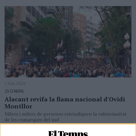
13.04.2025
25 D'ABRIL
Alacant revifa la flama nacional d'Ovidi
Montllor
Milers i milers de persones reivindiquen la valencianitat
de les comarques del sud
Per
Moisés Pérez