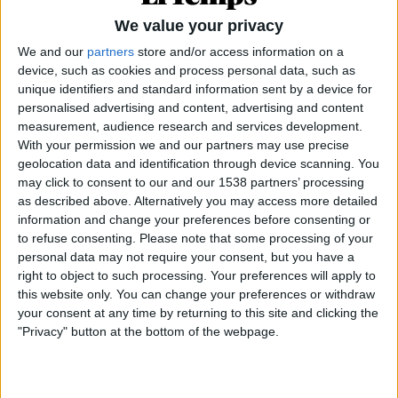
We value your privacy
We and our
partners
store and/or access information on a
device, such as cookies and process personal data, such as
unique identifiers and standard information sent by a device for
personalised advertising and content, advertising and content
measurement, audience research and services development.
With your permission we and our partners may use precise
geolocation data and identification through device scanning. You
may click to consent to our and our 1538 partners’ processing
as described above. Alternatively you may access more detailed
information and change your preferences before consenting or
to refuse consenting.
Please note that some processing of your
07.12.2024
personal data may not require your consent, but you have a
DRETS LINGÜÍSTICS
right to object to such processing. Your preferences will apply to
L'ombra del Tio Canya a la sanitat
this website only. You can change your preferences or withdraw
valenciana
your consent at any time by returning to this site and clicking the
"Privacy" button at the bottom of the webpage.
"Si em parles en valencià, no t'atenc": reguitzell de
discriminacions idiomàtiques a l'àmbit mèdic
Per
Moisés Pérez