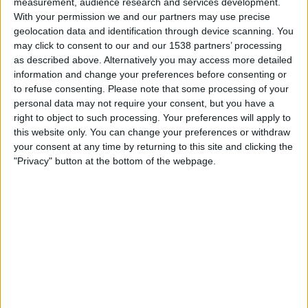
measurement, audience research and services development.
diferents», argumenten des de la conselleria que,
With your permission we and our partners may use precise
en l'actualitat, encapçala la vicepresidenta
geolocation data and identification through device scanning. You
may click to consent to our and our 1538 partners’ processing
valenciana
Aitana Mas,
de Compromís.
as described above. Alternatively you may access more detailed
information and change your preferences before consenting or
to refuse consenting.
Please note that some processing of your
personal data may not require your consent, but you have a
right to object to such processing. Your preferences will apply to
this website only. You can change your preferences or withdraw
your consent at any time by returning to this site and clicking the
"Privacy" button at the bottom of the webpage.
Mónica Oltra, en la seua etapa de conselleria, va impulsar un decret que
busca desmuntar el model de residències Cotino-Blasco. El decret entrarà en
vigor aquest setembre, amb Aitana Mas al capdavant de la conselleria
d'Igualtat i Polítiques Inclusives. A la imatge, el traspàs de carteres entre