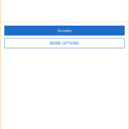
Accepto
MORE OPTIONS
15.04.2020
VÍCTIMA DE LA COVID-19
Juan Cotino, influència i negocis
Viatge per una biografia marcada pel hòlding familiar i
els tentacles al món conservador i policial
Per
Moisés Pérez