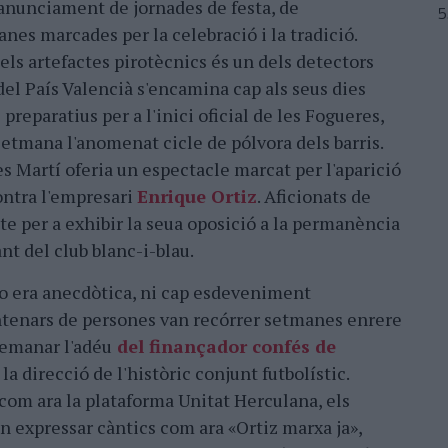
'anunciament de jornades de festa, de
es marcades per la celebració i la tradició.
dels artefactes pirotècnics és un dels detectors
 del País Valencià s'encamina cap als seus dies
 preparatius per a l'inici oficial de les Fogueres,
setmana l'anomenat cicle de pólvora dels barris.
s Martí oferia un espectacle marcat per l'aparició
ontra l'empresari
Enrique Ortiz
. Aficionats de
cte per a exhibir la seua oposició a la permanència
nt del club blanc-i-blau.
no era anecdòtica, ni cap esdeveniment
ntenars de persones van recórrer setmanes enrere
demanar l'adéu
del finançador confés de
la direcció de l'històric conjunt futbolístic.
 com ara la plataforma Unitat Herculana, els
n expressar càntics com ara «Ortiz marxa ja»,