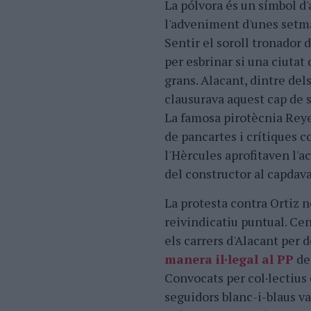
La pólvora és un símbol d
l'adveniment d'unes setman
Sentir el soroll tronador 
per esbrinar si una ciutat
grans. Alacant, dintre dels
clausurava aquest cap de 
La famosa pirotècnia Reye
de pancartes i crítiques c
l'Hèrcules aprofitaven l'a
del constructor al capdava
La protesta contra Ortiz 
reivindicatiu puntual. Ce
els carrers d'Alacant per 
manera il·legal al PP
de 
Convocats per col·lectius
seguidors blanc-i-blaus va