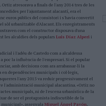
. Ortiz atresorava a finals de l'any 2014 tres de les
oncedides per l'ajuntament alacantí, era el
nc euros públics del consistori i s'havia convertit
el sòl urbanitzable d'Alacant. Els enregistraments
straven com el constructor disposava d'una
t les alcaldies dels populars
Luis Díaz Alperi
i
judicial i l'adéu de Castedo com a alcaldessa
a poc la influència de l'empresari. Si el popular
anciar, amb decisions com ara arrabassar-li la
a en dependències municipals i col·legis,
d'esquerres l'any 2015 va reduir progressivament el
re l'administració municipal alacantina. «Ortiz no
actes municipals, ni de l'escena urbanística de la
eixar de ser el protagonista indiscutible de la
e municipal», assenyala
Miguel Ángel Pavón
,