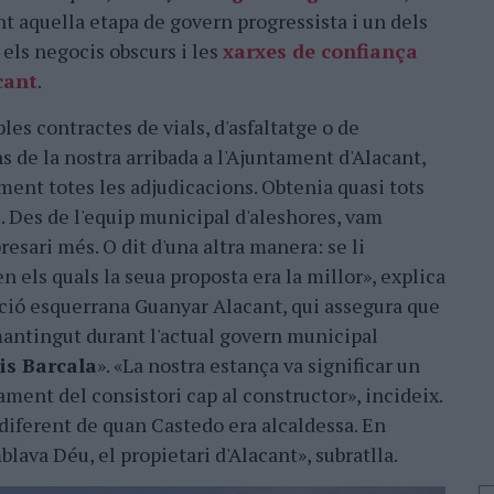
t aquella etapa de govern progressista i un dels
 els negocis obscurs i les
xarxes de confiança
acant
.
les contractes de vials, d'asfaltatge o de
s de la nostra arribada a l'Ajuntament d'Alacant,
ment totes les adjudicacions. Obtenia quasi tots
. Des de l'equip municipal d'aleshores, vam
esari més. O dit d'una altra manera: se li
n els quals la seua proposta era la millor», explica
lició esquerrana Guanyar Alacant, qui assegura que
antingut durant l'actual govern municipal
is Barcala
». «La nostra estança va significar un
tament del consistori cap al constructor», incideix.
 diferent de quan Castedo era alcaldessa. En
ava Déu, el propietari d'Alacant», subratlla.