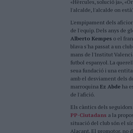
«Hèrcules, solució ja», «Or
l'alcalde, l'alcalde on està
L'empipament dels aficion
de l'equip. Dels anys de g
Alberto Kempes
o el fra
blava s'ha passat a un club
mans de l'Institut Valenci
futbol espanyol. La querell
seua fundació i una entit
amb el desviament dels dos
marroquina
Ez Abde
ha es
de l'afició.
Els càntics dels seguidors
PP-Ciutadans
a la propo
situació del club són el s
Alacant. El promotor, no 