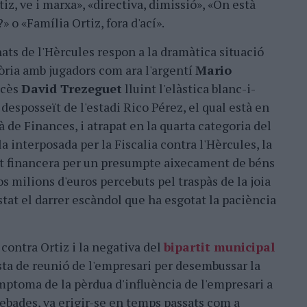
tiz, ve i marxa», «directiva, dimissió», «On està
?» o «Família Ortiz, fora d'ací».
ats de l'Hèrcules respon a la dramàtica situació
lòria amb jugadors com ara l'argentí
Mario
ncès
David Trezeguet
lluint l'elàstica blanc-i-
 desposseït de l'estadi Rico Pérez, el qual està en
à de Finances, i atrapat en la quarta categoria del
a interposada per la Fiscalia contra l'Hèrcules, la
at financera per un presumpte aixecament de béns
 milions d'euros percebuts pel traspàs de la joia
tat el darrer escàndol que ha esgotat la paciència
 contra Ortiz i la negativa del
bipartit municipal
sta de reunió de l'empresari per desembussar la
ímptoma de la pèrdua d'influència de l'empresari a
debades, va erigir-se en temps passats com a