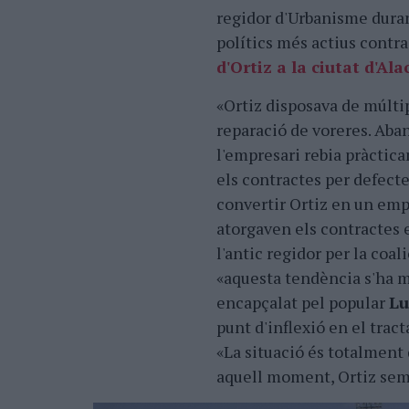
regidor d'Urbanisme duran
polítics més actius contra
d'Ortiz a la ciutat d'Al
«Ortiz disposava de múltip
reparació de voreres. Aban
l'empresari rebia pràctica
els contractes per defecte
convertir Ortiz en un empr
atorgaven els contractes e
l'antic regidor per la coa
«aquesta tendència s'ha m
encapçalat pel popular
Lu
punt d'inflexió en el trac
«La situació és totalment
aquell moment, Ortiz sembl