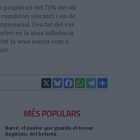
a propietari del 70% del sòl
 consistori alacantí i un de
resarial. L'esclat del cas
clivi en la seua influència
igint la seua marxa com a
ant.
X
Bluesky
Facebook
WhatsApp
Telegram
Comparteix
MÉS POPULARS
Barré, el pastor que guarda el tresor
lingüístic del belsetà