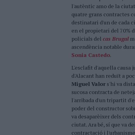
l'autèntic amo de la ciutat
quatre grans contractes c
destinatari d'un de cada ci
en el propietari del 70% d
policials del
cas Brugal
mo
ascendència notable duran
Sonia Castedo
.
L'esclafit d'aquella causa 
d'Alacant han reduït a poc 
Miguel Valor
s'hi va dist
sucosa contracta de netej
l'arribada d'un tripartit 
poder del constructor sob
va desaparèixer dels contr
ciutat. Ara bé, sí que va d
contractació i l'urbanism