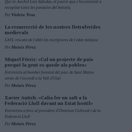
Qui és Ánchel Lois Saludas, el pastor que s'ha entestat a
recopilar totes les paraules del belsetà,
Per
Violeta Tena
La resurrecció de les nostres lletraferides
medievals
L'AVL rescata de l'oblit les escriptores de l'edat mitjana
Per
Moisés Pérez
Miquel Férriz: «Cal un projecte de país
perquè la gent es quede als pobles»
Entrevista al bomber forestal del parc de Sant Mateu
arran de l'incendi a la Vall d'Uixó
Per
Moisés Pérez
Xavier Antich: «Calia fer un salt a la
Federació Llull davant un Estat hostil»
Entrevista a fons al president d'Òmnium Cultural i de la
Federació Llull
Per
Moisés Pérez