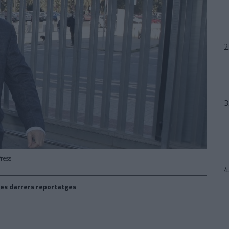
Press
es darrers reportatges