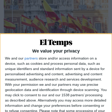
We value your privacy
30.05.2021
We and our
partners
store and/or access information on a
BATALLA CULTURAL
device, such as cookies and process personal data, such as
La guerra ideològica de la ultradreta
unique identifiers and standard information sent by a device for
personalised advertising and content, advertising and content
espanyola contra el feminisme
measurement, audience research and services development.
L'estratègia ultraconservadora de Vox per la
With your permission we and our partners may use precise
dretanització social
geolocation data and identification through device scanning. You
Per
Moisés Pérez
may click to consent to our and our 1538 partners’ processing
as described above. Alternatively you may access more detailed
information and change your preferences before consenting or
to refuse consenting.
Please note that some processing of your