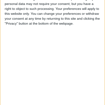
personal data may not require your consent, but you have a
right to object to such processing. Your preferences will apply to
this website only. You can change your preferences or withdraw
your consent at any time by returning to this site and clicking the
"Privacy" button at the bottom of the webpage.
20.05.2021
PAÍS VALENCIÀ
Delegació del Govern espanyol sanciona
una dona per criticar un acte racista
d'España 2000
Apliquen la llei mordassa mentre la policia exculpa la
formació ultradretana d'un delicte d'odi
Per
Moisés Pérez