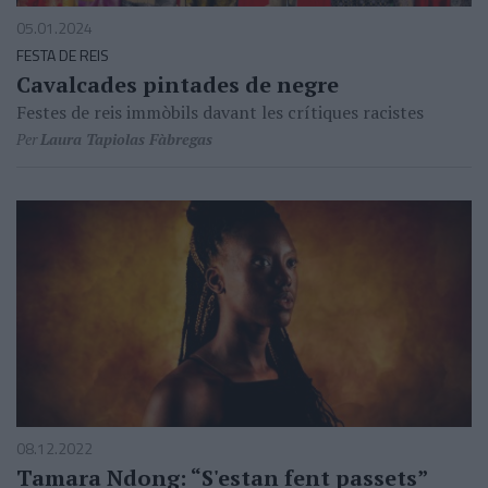
05.01.2024
FESTA DE REIS
Cavalcades pintades de negre
Festes de reis immòbils davant les crítiques racistes
Per
Laura Tapiolas Fàbregas
08.12.2022
Tamara Ndong: “S'estan fent passets”