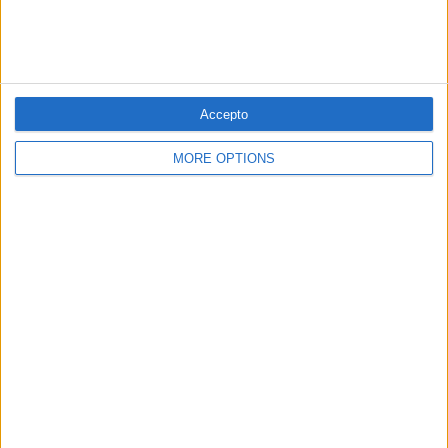
CULTURA
Sobre la guerra cultural que es viu als
Estats Units
El signe del temps
Per
Der Spiegel
Accepto
MORE OPTIONS
16.07.2020
CULTURA