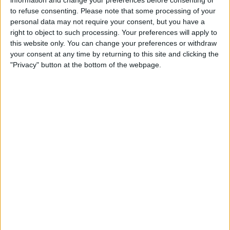
somnis i ideals d’un temps i com a tal, part de la
to refuse consenting.
Please note that some processing of your
història. A Barcelona, per exemple, perquè hi ha la
personal data may not require your consent, but you have a
Plaça de les Glòries Catalanes, a més dels carrers
right to object to such processing. Your preferences will apply to
this website only. You can change your preferences or withdraw
dedicats a València, Mallorca, Provença, Rosselló,
your consent at any time by returning to this site and clicking the
Còrsega, Sardenya, Sicília i Nàpols, a Villarroel,
"Privacy" button at the bottom of the webpage.
Casanova i Roger de Flor, mentre allà on no va
arribar l’ànsia batejadora de don Víctor Balaguer es
glorifiquen Don Pelayo, las Navas de Tolosa i la
Guerra de la Independencia. O perquè Josep
Anselm Clavé és un dels noms més presents al
nomenclàtor català. També perquè una
determinada fracció de la societat insisteix a
anomenar Calvo Sotelo a la plaça avui batejada com
a Francesc Macià i abans Alcalá Zamora i Germans
Badia.
També passa el mateix amb les estàtues,