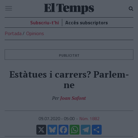
El
Navegació
Temps
Subscriu-t’hi
Accés subscriptors
Portada
Opinions
PUBLICITAT
Estàtues i carrers? Parlem-
ne
Per
Joan Safont
09.07.2020 - 05:00
Núm. 1882
X
Bluesky
Facebook
WhatsApp
Telegram
Comparteix