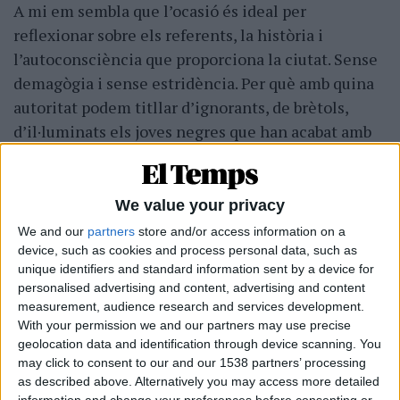
A mi em sembla que l’ocasió és ideal per
reflexionar sobre els referents, la història i
l’autoconsciència que proporciona la ciutat. Sense
demagògia i sense estridència. Per què amb quina
autoritat podem titllar d’ignorants, de brètols,
d’il·luminats els joves negres que han acabat amb
l’oprobi que havia significat per als seus pares i avis
uns monuments bastits no durant la Guerra de
Secessió, sinó en ple segle XX i inspirats pel Ku
We value your privacy
Klux Klan d’
El naixement d’un nació
, mentre aquí
We and our
partners
store and/or access information on a
ens ha costat Déu i ajuda treure els monuments,
device, such as cookies and process personal data, such as
unique identifiers and standard information sent by a device for
carrers i plaques franquistes?
personalised advertising and content, advertising and content
measurement, audience research and services development.
Reflexionar sobre les nostres ciutats ens ha de
With your permission we and our partners may use precise
permetre entendre perquè aquell carrer on vivim
geolocation data and identification through device scanning. You
té el nom que té i preguntar-nos si encara ens diu
may click to consent to our and our 1538 partners’ processing
as described above. Alternatively you may access more detailed
el mateix o si, justament, és testimoni dels anhels,
information and change your preferences before consenting or