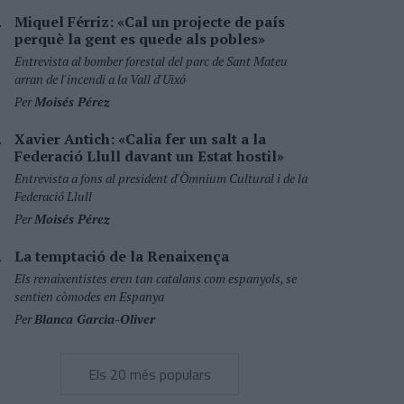
Miquel Férriz: «Cal un projecte de país
perquè la gent es quede als pobles»
Entrevista al bomber forestal del parc de Sant Mateu
arran de l'incendi a la Vall d'Uixó
Per
Moisés Pérez
Xavier Antich: «Calia fer un salt a la
Federació Llull davant un Estat hostil»
Entrevista a fons al president d'Òmnium Cultural i de la
Federació Llull
Per
Moisés Pérez
La temptació de la Renaixença
Els renaixentistes eren tan catalans com espanyols, se
sentien còmodes en Espanya
Per
Blanca Garcia-Oliver
Els 20 més populars