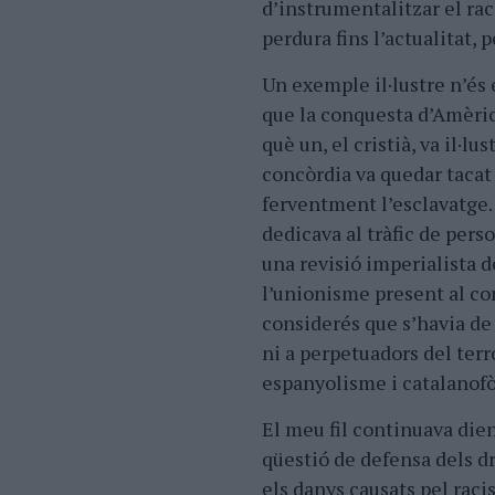
d’instrumentalitzar el rac
perdura fins l’actualitat, 
Un exemple il·lustre n’és 
que la conquesta d’Amèrica
què un, el cristià, va il·l
concòrdia va quedar tacat
ferventment l’esclavatge. 
dedicava al tràfic de pers
una revisió imperialista de
l’unionisme present al co
considerés que s’havia de 
ni a perpetuadors del ter
espanyolisme i catalanofò
El meu fil continuava dien
qüestió de defensa dels 
els danys causats pel raci