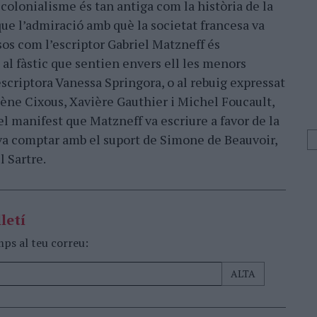
l colonialisme és tan antiga com la història de la
que l’admiració amb què la societat francesa va
sos com l’escriptor Gabriel Matzneff és
al fàstic que sentien envers ell les menors
escriptora Vanessa Springora, o al rebuig expressat
ène Cixous, Xavière Gauthier i Michel Foucault,
el manifest que Matzneff va escriure a favor de la
 va comptar amb el suport de Simone de Beauvoir,
l Sartre.
letí
mps al teu correu: