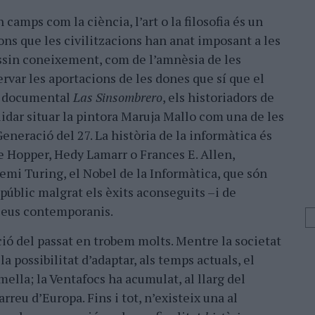
 camps com la ciència, l’art o la filosofia és un
ions que les civilitzacions han anat imposant a les
ssin coneixement, com de l’amnèsia de les
ervar les aportacions de les dones que sí que el
el documental
Las Sinsombrero
, els historiadors de
lidar situar la pintora Maruja Mallo com una de les
Generació del 27. La història de la informàtica és
 Hopper, Hedy Lamarr o Frances E. Allen,
emi Turing, el Nobel de la Informàtica, que són
públic malgrat els èxits aconseguits –i de
seus contemporanis.
ió del passat en trobem molts. Mentre la societat
 la possibilitat d’adaptar, als temps actuals, el
ella; la Ventafocs ha acumulat, al llarg del
rreu d’Europa. Fins i tot, n’existeix una al