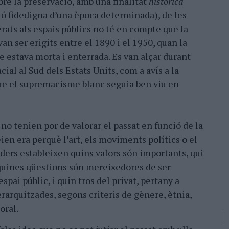
obre la preservació, amb una finalitat
històrica
ó fidedigna d’una època determinada), de les
rats als espais públics no té en compte que la
n ser erigits entre el 1890 i el 1950, quan la
 estava morta i enterrada. Es van alçar durant
cial al Sud dels Estats Units, com a avís a la
ue el supremacisme blanc seguia ben viu en
o tenien por de valorar el passat en funció de la
eien era perquè l’art, els moviments polítics o el
ders estableixen quins valors són importants, qui
 quines qüestions són mereixedores de ser
espai públic, i quin tros del privat, pertany a
erarquitzades, segons criteris de gènere, ètnia,
oral.