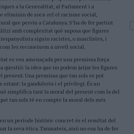
ítiques a la Generalitat, al Parlament i a
e eliminin de soca-rel el racisme social,
ltural que perviu a Catalunya. S’ha de fer partint
alitzi amb complexitat què suposa que figures
iespanyolista siguin racistes, o masclistes, i
 com les reconeixem a nivell social.
elat es veu amenaçada per una premissa força
 qüestió: la idea que no podem jutjar les figures
l present. Una premissa que tan sols es pot
estant: la ganduleria i el privilegi. És un
è simplifica tant la moral del present com la del
erquè tan sols té en compte la moral dels més
n un període històric concret és el resultat del
ar la seva ètica. Tanmateix, això no ens ha de fer