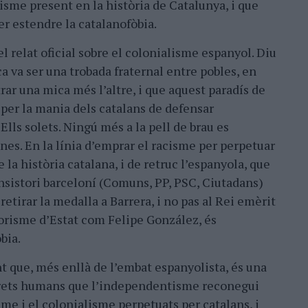
isme present en la història de Catalunya, i que
per estendre la catalanofòbia.
el relat oficial sobre el colonialisme espanyol. Diu
 va ser una trobada fraternal entre pobles, en
ustrar una mica més l’altre, i que aquest paradís de
 per la mania dels catalans de defensar
Ells solets. Ningú més a la pell de brau es
ones. En la línia d’emprar el racisme per perpetuar
 la història catalana, i de retruc l’espanyola, que
nsistori barceloní (Comuns, PP, PSC, Ciutadans)
retirar la medalla a Barrera, i no pas al Rei emèrit
rorisme d’Estat com Felipe González, és
bia.
t que, més enllà de l’embat espanyolista, és una
drets humans que l’independentisme reconegui
sme i el colonialisme perpetuats per catalans, i