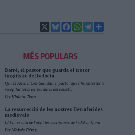
X
Bluesky
Facebook
WhatsApp
Telegram
Comparteix
MÉS POPULARS
Barré, el pastor que guarda el tresor
lingüístic del belsetà
Qui és Ánchel Lois Saludas, el pastor que s'ha entestat a
recopilar totes les paraules del belsetà,
Per
Violeta Tena
La resurrecció de les nostres lletraferides
medievals
L'AVL rescata de l'oblit les escriptores de l'edat mitjana
Per
Moisés Pérez