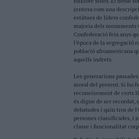
folklore xinès. El debat s
(entesa com una descripci
estàtues de líders confede
majoria dels monuments va
Confederació feia anys que
l’època de la segregació ra
població afroamericana q
aquells indrets.
Les generacions passades n
moral del present. Si ho f
reconeixement de certs lí
és digne de ser recordat,
debatudes i quin tros de l’
persones classificades, i j
classe i funcionalitat corp