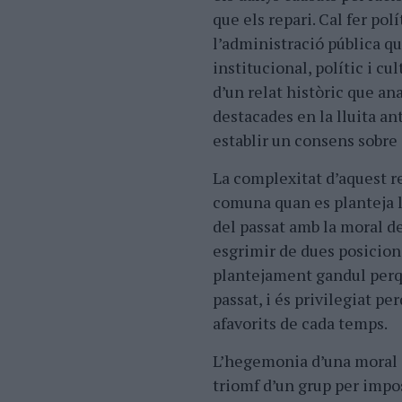
que els repari. Cal fer pol
l’administració pública qu
institucional, polític i cu
d’un relat històric que an
destacades en la lluita ant
establir un consens sobre
La complexitat d’aquest r
comuna quan es planteja la
del passat amb la moral de
esgrimir de dues posicions 
plantejament gandul perqu
passat, i és privilegiat p
afavorits de cada temps.
L’hegemonia d’una moral e
triomf d’un grup per impos