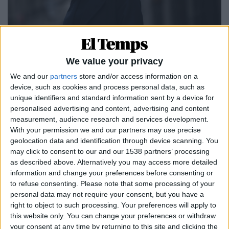
20.04.2022
BARCELONA
We value your privacy
Elsa Artadi: «Som els únics que
We and our
partners
store and/or access information on a
garantirem un govern sense els Comuns»
device, such as cookies and process personal data, such as
Entrevista a la candidata de Junts per Catalunya l'alcaldia
unique identifiers and standard information sent by a device for
de la capital catalana
personalised advertising and content, advertising and content
Per
Xavier Puig i Sedano
measurement, audience research and services development.
With your permission we and our partners may use precise
geolocation data and identification through device scanning. You
may click to consent to our and our 1538 partners’ processing
as described above. Alternatively you may access more detailed
information and change your preferences before consenting or
to refuse consenting.
Please note that some processing of your
personal data may not require your consent, but you have a
right to object to such processing. Your preferences will apply to
this website only. You can change your preferences or withdraw
your consent at any time by returning to this site and clicking the