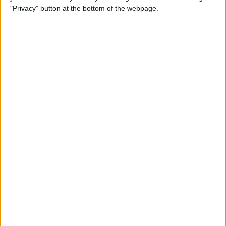
"Privacy" button at the bottom of the webpage.
14.09.2017
CAMÍ DEL REFERÈNDUM
Juncker, Colau i vots a les fosques
El primer gran gest d'Europa
Per
El Temps