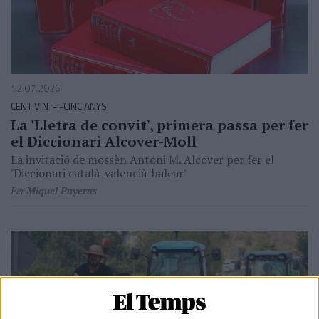
12.07.2026
CENT VINT-I-CINC ANYS
La 'Lletra de convit', primera passa per fer
el Diccionari Alcover-Moll
La invitació de mossèn Antoni M. Alcover per fer el
'Diccionari català-valencià-balear'
Per
Miquel Payeras