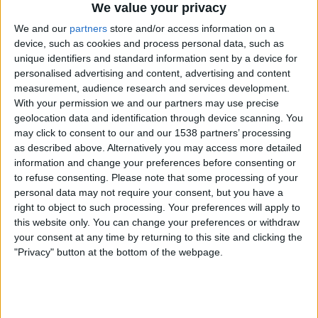
We value your privacy
We and our
partners
store and/or access information on a
device, such as cookies and process personal data, such as
unique identifiers and standard information sent by a device for
personalised advertising and content, advertising and content
measurement, audience research and services development.
11.07.2026
With your permission we and our partners may use precise
AGRICULTURA
geolocation data and identification through device scanning. You
Vi: l'arrencada com a mal menor
may click to consent to our and our 1538 partners’ processing
Mobilitzacions del sector vitivinícola davant una
as described above. Alternatively you may access more detailed
campanya catastròfica
information and change your preferences before consenting or
to refuse consenting.
Please note that some processing of your
Per
Violeta Tena
personal data may not require your consent, but you have a
right to object to such processing. Your preferences will apply to
this website only. You can change your preferences or withdraw
your consent at any time by returning to this site and clicking the
"Privacy" button at the bottom of the webpage.