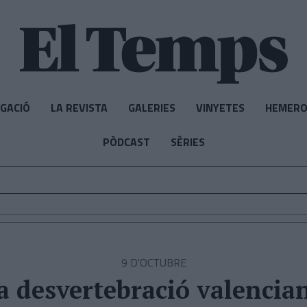
IGACIÓ
LA REVISTA
GALERIES
VINYETES
HEMERO
PÒDCAST
SÈRIES
9 D'OCTUBRE
a desvertebració valencia