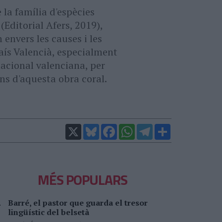
la família d'espècies
(Editorial Afers, 2019),
envers les causes i les
País Valencià, especialment
nacional valenciana, per
ons d'aquesta obra coral.
X
Bluesky
Facebook
WhatsApp
Telegram
Comparteix
MÉS POPULARS
Barré, el pastor que guarda el tresor
lingüístic del belsetà