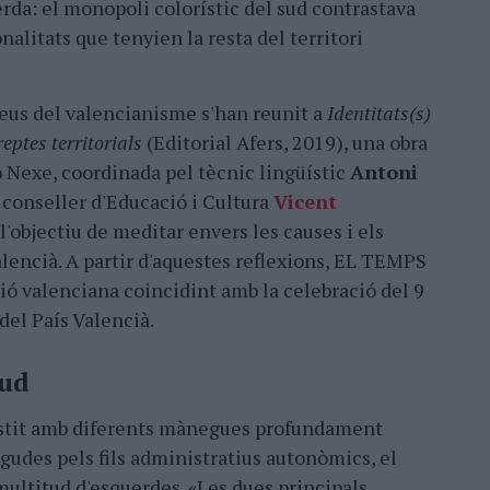
da: el monopoli colorístic del sud contrastava
litats que tenyien la resta del territori
veus del valencianisme s'han reunit a
Identitats(s)
reptes territorials
(Editorial Afers, 2019), una obra
 Nexe, coordinada pel tècnic lingüístic
Antoni
 conseller d'Educació i Cultura
Vicent
'objectiu de meditar envers les causes i els
alencià. A partir d'aquestes reflexions, EL TEMPS
ió valenciana coincidint amb la celebració del 9
del País Valencià.
sud
vestit amb diferents mànegues profundament
gudes pels fils administratius autonòmics, el
 multitud d'esquerdes. «Les dues principals