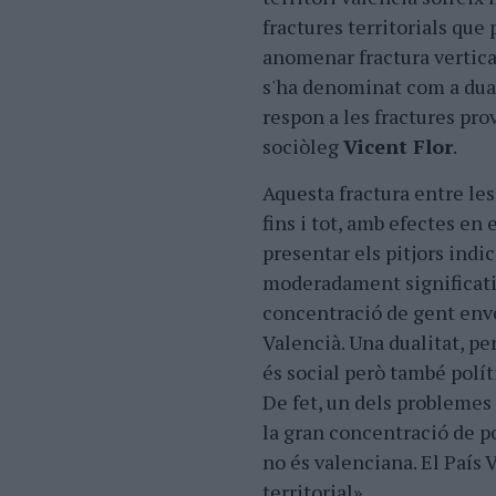
fractures territorials que
anomenar fractura vertical 
s'ha denominat com a duali
respon a les fractures prov
sociòleg
Vicent Flor
.
Aquesta fractura entre les
fins i tot, amb efectes en 
presentar els pitjors indi
moderadament significativ
concentració de gent enve
Valencià. Una dualitat, pe
és social però també polít
De fet, un dels problemes
la gran concentració de p
no és valenciana. El País
territorial».