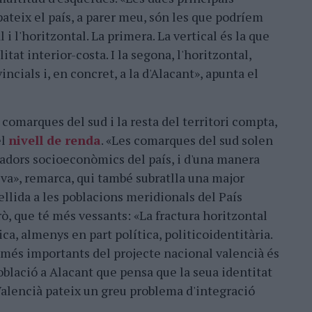
 pateix el país, a parer meu, són les que podríem
i l'horitzontal. La primera. La vertical és la que
tat interior-costa. I la segona, l'horitzontal,
incials i, en concret, a la d'Alacant», apunta el
 comarques del sud i la resta del territori compta,
el
nivell de renda
. «Les comarques del sud solen
cadors socioeconòmics del país, i d'una manera
a», remarca, qui també subratlla una major
llida a les poblacions meridionals del País
rò, que té més vessants: «La fractura horitzontal
ica, almenys en part política, politicoidentitària.
 més importants del projecte nacional valencià és
oblació a Alacant que pensa que la seua identitat
 Valencià pateix un greu problema d'integració