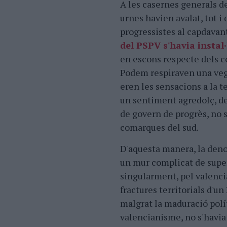
A les casernes generals d
urnes havien avalat, tot i
progressistes al capdavan
del PSPV s'havia instal·
en escons respecte dels c
Podem respiraven una ve
eren les sensacions a la t
un sentiment agredolç, de
de govern de progrès, no 
comarques del sud.
D'aquesta manera, la de
un mur complicat de super
singularment, pel valencia
fractures territorials d'un
malgrat la maduració políti
valencianisme, no s'havia 