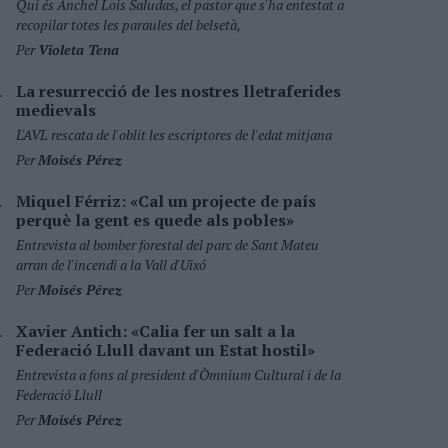
Qui és Ánchel Lois Saludas, el pastor que s'ha entestat a
recopilar totes les paraules del belsetà,
Per
Violeta Tena
La resurrecció de les nostres lletraferides
medievals
L'AVL rescata de l'oblit les escriptores de l'edat mitjana
Per
Moisés Pérez
Miquel Férriz: «Cal un projecte de país
perquè la gent es quede als pobles»
Entrevista al bomber forestal del parc de Sant Mateu
arran de l'incendi a la Vall d'Uixó
Per
Moisés Pérez
Xavier Antich: «Calia fer un salt a la
Federació Llull davant un Estat hostil»
Entrevista a fons al president d'Òmnium Cultural i de la
Federació Llull
Per
Moisés Pérez