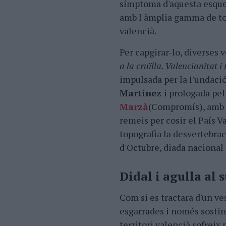
símptoma d'aquesta esquer
amb l'àmplia gamma de tona
valencià.
Per capgirar-lo, diverses 
a la cruïlla. Valencianitat i 
impulsada per la Fundació
Martínez
i prologada pel
Marzà
(Compromís), amb l
remeis per cosir el País V
topografia la desvertebrac
d'Octubre, diada nacional 
Didal i agulla al 
Com si es tractara d'un 
esgarrades i només sostin
territori valencià sofreix