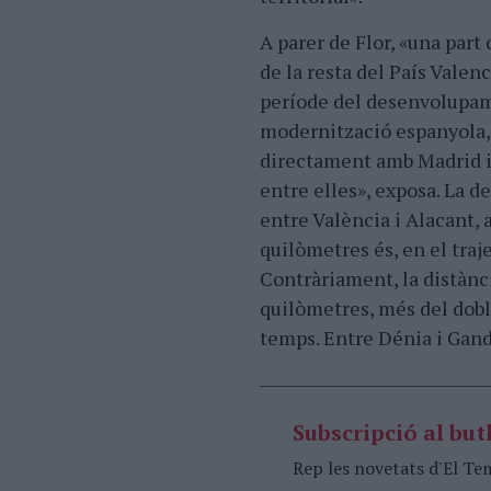
A parer de Flor, «una part 
de la resta del País Valen
període del desenvolupam
modernització espanyola,
directament amb Madrid i
entre elles», exposa. La d
entre València i Alacant, 
quilòmetres és, en el traj
Contràriament, la distànc
quilòmetres, més del dobl
temps. Entre Dénia i Gandi
Subscripció al butl
Rep les novetats d'El Te