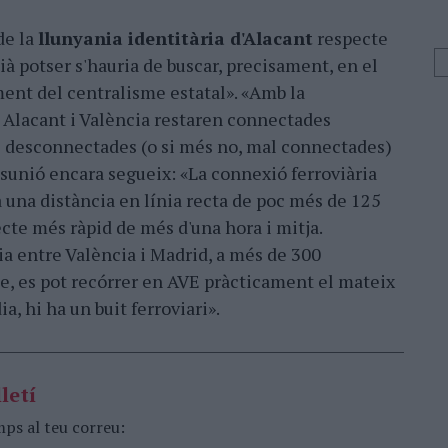
de la
llunyania identitària d'Alacant
respecte
cià potser s'hauria de buscar, precisament, en el
ent del centralisme estatal». «Amb la
 Alacant i València restaren connectades
 desconnectades (o si més no, mal connectades)
esunió encara segueix: «La connexió ferroviària
a una distància en línia recta de poc més de 125
ecte més ràpid de més d'una hora i mitja.
ia entre València i Madrid, a més de 300
e, es pot recórrer en AVE pràcticament el mateix
a, hi ha un buit ferroviari».
letí
mps al teu correu: