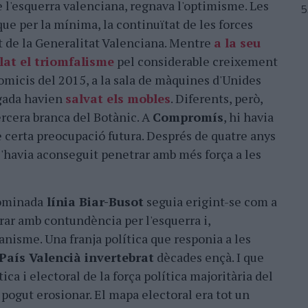
e l'esquerra valenciana, regnava l'optimisme. Les
 que per la mínima, la continuïtat de les forces
t de la Generalitat Valenciana. Mentre
a la seu
lat el triomfalisme
pel considerable creixement
omicis del 2015, a la sala de màquines d'Unides
gada havien
salvat els mobles
. Diferents, però,
ercera branca del Botànic. A
Compromís
, hi havia
 certa preocupació futura. Després de quatre anys
s'havia aconseguit penetrar amb més força a les
nominada
línia Biar-Busot
seguia erigint-se com a
ar amb contundència per l'esquerra i,
nisme. Una franja política que responia a les
País Valencià invertebrat
dècades ençà. I que
ca i electoral de la força política majoritària del
pogut erosionar. El mapa electoral era tot un