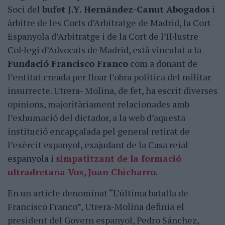
Soci del
bufet J.Y. Hernández-Canut Abogados
i
àrbitre de les Corts d’Arbitratge de Madrid, la Cort
Espanyola d’Arbitratge i de la Cort de l’Il·lustre
Col·legi d’Advocats de Madrid, està vinculat a la
Fundació Francisco Franco
com a donant de
l’entitat creada per lloar l’obra política del militar
insurrecte. Utrera- Molina, de fet, ha escrit diverses
opinions, majoritàriament relacionades amb
l’exhumació del dictador, a la web d’aquesta
institució encapçalada pel general retirat de
l’exèrcit espanyol, exajudant de la Casa reial
espanyola i
simpatitzant de la formació
ultradretana Vox
,
Juan Chicharro
.
En un article denominat “L’última batalla de
Francisco Franco”, Utrera-Molina definia el
president del Govern espanyol, Pedro Sánchez,