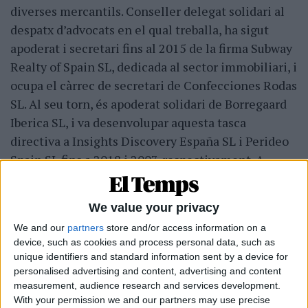
diverses mercantils. Conseller delegat solidari al
despatx d’advocats en el qual treballa, ha sigut
apoderat i secretari fins al 2015 de la firma Subway
Realty of Spain SL, dedicada al sector immobiliari, i
ocupa el càrrec de secretari de Confecciones Rodas
SL. Al seu torn, és apoderat solidari de Borregaard
Iberica SL, i va desenvolupar aquesta tasca
directiva a Insights Discovery España SL i Perideo
Spain SL fins a 2018 i 2007, respectivament. A
l’empresa Azteca de Inversiones SL, en la qual va
exercir com a secretari, va coincidir amb José
We value your privacy
Manuel Machado Alique, qui ha estat president de
We and our
partners
store and/or access information on a
Ford Espanya
. Idèntica responsabilitat va tenir en
device, such as cookies and process personal data, such as
Antalis Iberica SA.
unique identifiers and standard information sent by a device for
personalised advertising and content, advertising and content
measurement, audience research and services development.
With your permission we and our partners may use precise