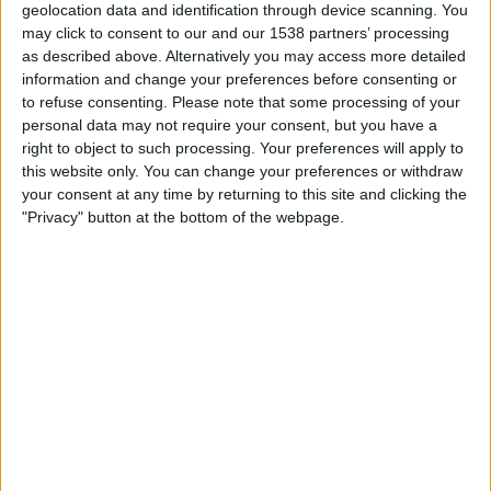
geolocation data and identification through device scanning. You
may click to consent to our and our 1538 partners’ processing
as described above. Alternatively you may access more detailed
information and change your preferences before consenting or
to refuse consenting.
Please note that some processing of your
personal data may not require your consent, but you have a
right to object to such processing. Your preferences will apply to
this website only. You can change your preferences or withdraw
your consent at any time by returning to this site and clicking the
"Privacy" button at the bottom of the webpage.
Luis Felipe Utrera-Molina, fill de l'exministre del règim feixista, s'ha convertit
en el marmessor del llegat dels Franco
Com a fill de l’exministre franquista i exafiliat
d’
Aliança Popular
—germen del PP—, ha destacat
per defensar aferrissadament la figura del seu pare.
De fet, va qualificar de “covards” i “miserables” els
regidors de Màlaga que van retirar-li els honors a
l’exdirigent de la dictadura. “No podran tacar el seu
record amb el llardós greix del seu ressentiment”,
va escriure el lletrat en una carta que va fer dubtar