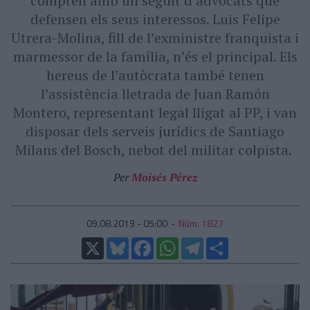
compten amb un seguit d’advocats que
defensen els seus interessos. Luis Felipe
Utrera-Molina, fill de l’exministre franquista i
marmessor de la família, n’és el principal. Els
hereus de l’autòcrata també tenen
l’assistència lletrada de Juan Ramón
Montero, representant legal lligat al PP, i van
disposar dels serveis jurídics de Santiago
Milans del Bosch, nebot del militar colpista.
Per
Moisés Pérez
09.08.2019 - 05:00
Núm. 1827
X
Bluesky
Facebook
WhatsApp
Telegram
Comparteix