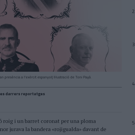
resència a l'exèrcit espanyol| Il·lustració de Toni Payà.
es darrers reportatges
ó roig i un barret coronat per una ploma
nor jurava la bandera «rojigualda» davant de