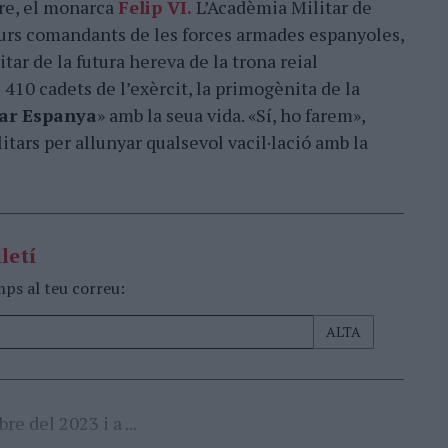
are, el monarca
Felip VI.
L’Acadèmia Militar de
uturs comandants de les forces armades espanyoles,
tar de la futura hereva de la trona reial
 410 cadets de l’exèrcit, la primogènita de la
ar Espanya
» amb la seua vida. «Sí, ho farem»,
itars per allunyar qualsevol vacil·lació amb la
letí
mps al teu correu:
e del 2023 i a ...