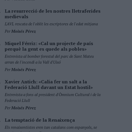
La resurrecció de les nostres lletraferides
medievals
L'AVL rescata de l'oblit les escriptores de l'edat mitjana
Per
Moisés Pérez
Miquel Férriz: «Cal un projecte de país
perquè la gent es quede als pobles»
Entrevista al bomber forestal del parc de Sant Mateu
arran de l'incendi a la Vall d'Uixó
Per
Moisés Pérez
Xavier Antich: «Calia fer un salt a la
Federació Llull davant un Estat hostil»
Entrevista a fons al president d'Òmnium Cultural i de la
Federació Llull
Per
Moisés Pérez
La temptació de la Renaixença
Els renaixentistes eren tan catalans com espanyols, se