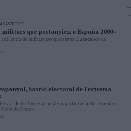
A CASTRENSE
a militars que pertanyien a España 2000»
l col·lectiu de militars progressistes Ciudadanos de
rez
 espanyol, bastió electoral de l'extrema
x
del vot de les forces armades a partir de la darrera obra
t Gonzalo Segura
rez