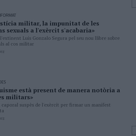
IFORMAT
stícia militar, la impunitat de les
s sexuals a l'exèrcit s'acabaria»
 l'extinent Luis Gonzalo Segura pel seu nou llibre sobre
s al cos militar
rez
DES
quisme està present de manera notòria a
es militars»
l caporal suspès de l'exèrcit per firmar un manifest
ta
rez