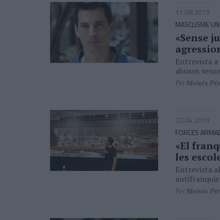
11.08.2019
MASCLISME UN
«Sense ju
agression
Entrevista a
abusos sexual
Per
Moisés Pé
02.04.2019
FORCES ARMA
«El fran
les escol
Entrevista a
antifranquis
Per
Moisés Pé