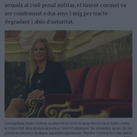
sexuals al codi penal militar, el tinent coronel va
ser condemnat a dos anys i mig per tracte
degradant i abús d’autoritat.
L’excapitana Zaida Cantera va abanderar amb la seua denúncia la lluita contra
la impunitat dels abusos sexuals a l’exèrcit espanyol. No debades, va ser de les
primeres dones a destapar aquestes agressions. Mentre Cantera fou expulsada