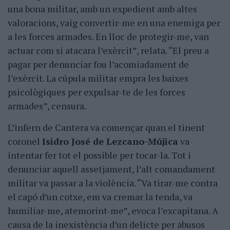
una bona militar, amb un expedient amb altes
valoracions, vaig convertir-me en una enemiga per
a les forces armades. En lloc de protegir-me, van
actuar com si atacara l’exèrcit”, relata. “El preu a
pagar per denunciar fou l’acomiadament de
l’exèrcit. La cúpula militar empra les baixes
psicològiques per expulsar-te de les forces
armades”, censura.
L’infern de Cantera va començar quan el tinent
coronel
Isidro José de Lezcano-Mújica
va
intentar fer tot el possible per tocar-la. Tot i
denunciar aquell assetjament, l’alt comandament
militar va passar a la violència. “Va tirar-me contra
el capó d’un cotxe, em va cremar la tenda, va
humiliar-me, atemorint-me”, evoca l’excapitana. A
causa de la inexistència d’un delicte per abusos