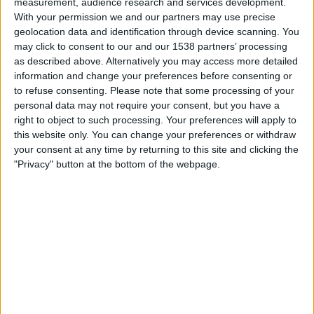
measurement, audience research and services development.
l’Acadèmia Militar de Saragossa—. Villanueva
With your permission we and our partners may use precise
geolocation data and identification through device scanning. You
Barrios va ascendir a general de brigada l’any 2015.
may click to consent to our and our 1538 partners’ processing
as described above. Alternatively you may access more detailed
information and change your preferences before consenting or
to refuse consenting.
Please note that some processing of your
Subscripció al butlletí
personal data may not require your consent, but you have a
Rep les novetats d'El Temps al teu correu:
right to object to such processing. Your preferences will apply to
this website only. You can change your preferences or withdraw
your consent at any time by returning to this site and clicking the
"Privacy" button at the bottom of the webpage.
També va fer-ho
Ramon Pardo de Santayana
, a
qui va denunciat la soldat per mobbing laboral, si
bé a l’últim els tribunals van arxivar la causa.
Maria
Dolores de Cospedal
, aleshores ministra de
Defensa, va promocionar-lo com a tinent general. A
partir d’aquell moment, va encarregar-se del