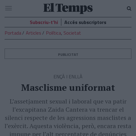
El
Navegació
Temps
Subscriu-t’hi
Accés subscriptors
Portada
Articles
Política
,
Societat
PUBLICITAT
ENÇÀ I ENLLÀ
Masclisme uniformat
L’assetjament sexual i laboral que va patir
l’excapitana Zaida Cantera va trencar el
silenci respecte de les agressions masclistes a
l’exèrcit. Aquesta violència, però, encara resta
impune per l’alt percentatge de denúncies