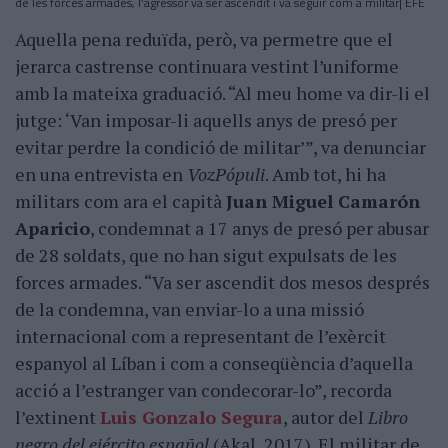
de les forces armades, l’agressor va ser ascendit i va seguir com a militar| EFE
Aquella pena reduïda, però, va permetre que el
jerarca castrense continuara vestint l’uniforme
amb la mateixa graduació. “Al meu home va dir-li el
jutge: ‘Van imposar-li aquells anys de presó per
evitar perdre la condició de militar’”, va denunciar
en una entrevista en
VozPópuli
. Amb tot, hi ha
militars com ara el capità
Juan Miguel Camarón
Aparicio
, condemnat a 17 anys de presó per abusar
de 28 soldats, que no han sigut expulsats de les
forces armades. “Va ser ascendit dos mesos després
de la condemna, van enviar-lo a una missió
internacional com a representant de l’exèrcit
espanyol al Líban i com a conseqüència d’aquella
acció a l’estranger van condecorar-lo”, recorda
l’extinent
Luis Gonzalo Segura
, autor del
Libro
negro del ejército español
(Akal, 2017). El militar de