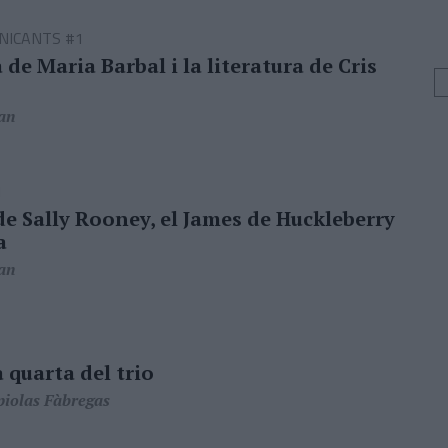
NICANTS #1
 de Maria Barbal i la literatura de Cris
an
1
de Sally Rooney, el James de Huckleberry
a
an
a quarta del trio
piolas Fàbregas