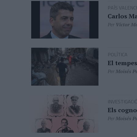
PAÍS VALENC
Carlos Ma
Per
Víctor M
POLÍTICA
El tempes
Per
Moisés P
INVESTIGACI
Els cogno
Per
Moisés P