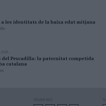
 a les identitats de la baixa edat mitjana
llo
LANA
 del Pescadilla: la paternitat competida
ba catalana
an
SEGUEIX-NOS
SU