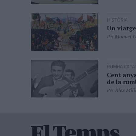
HISTÒRIA
Un viatge
Per
Manuel Li
RUMBA CATA
Cent anys
de la rum
Per
Àlex Mili