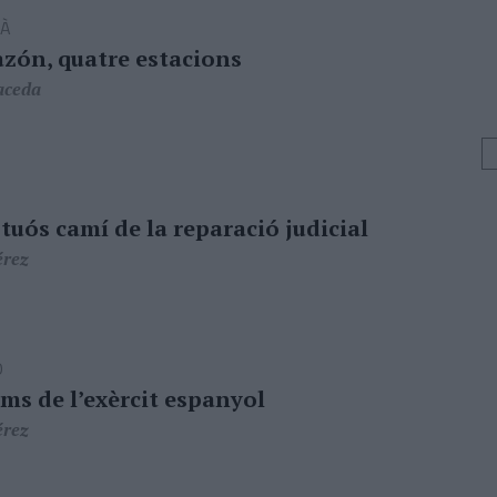
IÀ
zón, quatre estacions
aceda
tuós camí de la reparació judicial
érez
Ó
ms de l’exèrcit espanyol
érez