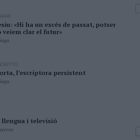
RARI
siu: «Hi ha un excés de passat, potser
 veiem clar el futur»
iaga
BENEYTO
orta, l’escriptora persistent
iaga
 llengua i televisió
ayeras