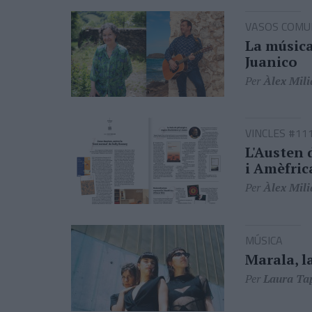
VASOS COMU
La música
Juanico
Per
Àlex Mili
VINCLES #11
L'Austen 
i Amèfric
Per
Àlex Mili
MÚSICA
Marala, l
Per
Laura Ta