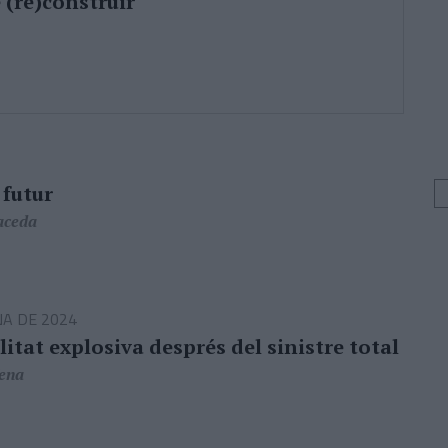
(re)construir
 futur
aceda
A DE 2024
itat explosiva després del sinistre total
Tena