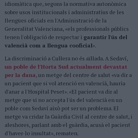
idiomàtica que, segons la normativa autonòmica
sobre usos institucionals i administratius de les
llengües oficials en l'Administració de la
Generalitat Valenciana, «els professionals públics
tenen l'obligació de respectar i
garantir l'ús del
valencià com a llengua cooficial
».
La discriminació a Cullera no és aïllada. A Sedaví,
un poble de l'Horta Sud actualment devastat
per la dana
, un metge del centre de salut «va dir a
un pacient que si vol atenció en valencià, hauria
d'anar a l'Hospital Peset». «El pacient va dir al
metge que si no accepta l'ús del valencià en un
poble com Sedaví això pot ser un problema. El
metge va cridar la Guàrdia Civil al centre de salut, i
aleshores, parlant amb el guàrdia, acusà el pacient
d'haver-lo insultat», rematen.