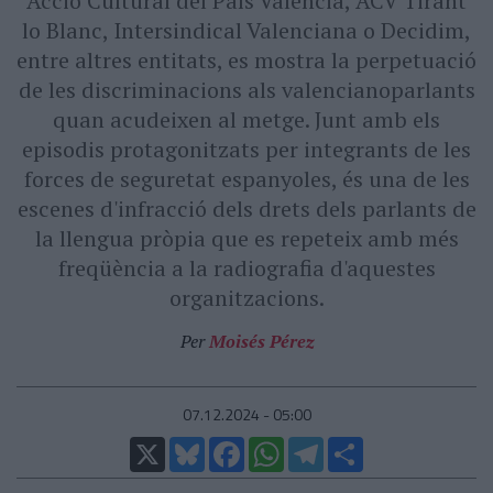
Acció Cultural del País Valencià, ACV Tirant
lo Blanc, Intersindical Valenciana o Decidim,
entre altres entitats, es mostra la perpetuació
de les discriminacions als valencianoparlants
quan acudeixen al metge. Junt amb els
episodis protagonitzats per integrants de les
forces de seguretat espanyoles, és una de les
escenes d'infracció dels drets dels parlants de
la llengua pròpia que es repeteix amb més
freqüència a la radiografia d'aquestes
organitzacions.
Per
Moisés Pérez
07.12.2024 - 05:00
X
Bluesky
Facebook
WhatsApp
Telegram
Comparteix