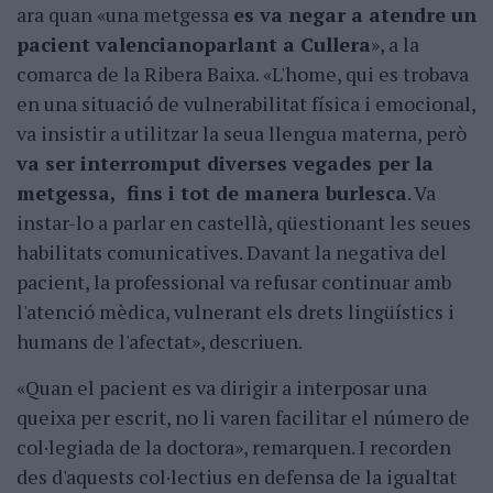
ara quan «una metgessa
es va negar a atendre un
pacient valencianoparlant a Cullera
», a la
comarca de la Ribera Baixa. «L'home, qui es trobava
en una situació de vulnerabilitat física i emocional,
va insistir a utilitzar la seua llengua materna, però
va ser interromput diverses vegades per la
metgessa, fins i tot de manera burlesca
. Va
instar-lo a parlar en castellà, qüestionant les seues
habilitats comunicatives. Davant la negativa del
pacient, la professional va refusar continuar amb
l'atenció mèdica, vulnerant els drets lingüístics i
humans de l'afectat», descriuen.
«Quan el pacient es va dirigir a interposar una
queixa per escrit, no li varen facilitar el número de
col·legiada de la doctora», remarquen. I recorden
des d'aquests col·lectius en defensa de la igualtat