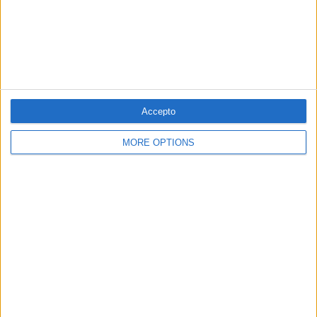
Accepto
MORE OPTIONS
24.10.2024
ENSENYAMENT
"La Llei Rovira és un atemptat greu
contra el procés de normalització del
valencià"
Entrevista a Jordi Antolí, cap del departament de
Filologia Catalana de la UA
Per
Violeta Tena