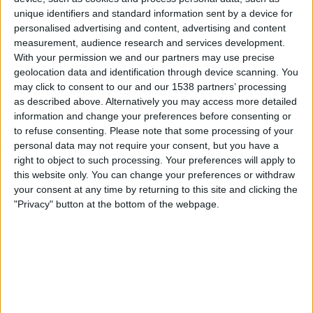
unique identifiers and standard information sent by a device for
personalised advertising and content, advertising and content
measurement, audience research and services development.
With your permission we and our partners may use precise
geolocation data and identification through device scanning. You
«El pare va reivindicar el seu dret de parlar en
may click to consent to our and our 1538 partners’ processing
as described above. Alternatively you may access more detailed
valencià, però la doctora va seguir negant-se a
information and change your preferences before consenting or
respondre-li», va acabar aquesta doble
to refuse consenting.
Please note that some processing of your
discriminació lingüística a la capital de la comarca
personal data may not require your consent, but you have a
del Comtat. L'ambulatori de Cocentaina està
right to object to such processing. Your preferences will apply to
this website only. You can change your preferences or withdraw
assenyalat per aquests comportaments. O, si més
your consent at any time by returning to this site and clicking the
no, «
l'usuari avisa que és la tercera vegada que
"Privacy" button at the bottom of the webpage.
això li passa en aquest centre de salut
». Al
centre mèdic d'Antella, a la comarca de la Ribera
Alta, un professional sanitari també va negar-se a
atendre un pacient si li parlava la llengua del país,
segons radiografien aquestes entitats al seu
informe.