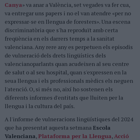
Canya
» va anar a València, set vegades va fer cua,
va entregar uns papers i no el van atendre «per no
expressar-se en llengua de foresters». Una escena
discriminatòria que s'ha reproduït amb certa
freqüència en els darrers temps a la sanitat
valenciana. Any rere any es perpetuen els episodis
de vulneració dels drets lingüístics dels
valencianoparlants quan acudeixen al seu centre
de salut o al seu hospital, quan s'expressen en la
seua llengua i els professionals mèdics els neguen
l'atenció. O, si més no, així ho sostenen els
diferents informes d'entitats que lluiten per la
llengua i la cultura del país.
A l'informe de vulneracions lingüístiques del 2024
que ha presentat aquesta setmana
Escola
Valenciana
,
Plataforma per la Llengua
,
Acció