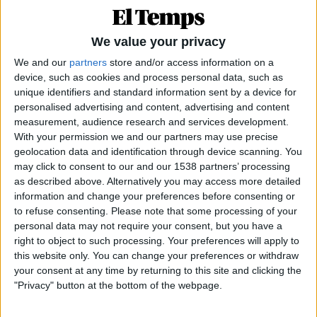
reunions secretes. S'ha arribat a destituir per part
de l'exDAO Pino a comandaments policials que
We value your privacy
investigaven el comissari Villarejo. S'ha informat
We and our
partners
store and/or access information on a
de la incoació d'un expedient disciplinari per falta
device, such as cookies and process personal data, such as
molt greu contra l'instructor policial (Inspector
unique identifiers and standard information sent by a device for
personalised advertising and content, advertising and content
Rubén) per consultar les bases de dades policials
measurement, audience research and services development.
sobre els investigats. I s'han posat traves a la tasca
With your permission we and our partners may use precise
dels investigadors, declinant en diverses ocasions
geolocation data and identification through device scanning. You
el requeriment d'informació per part de la
may click to consent to our and our 1538 partners’ processing
as described above. Alternatively you may access more detailed
Comissió Judicial i exigint el requeriment explícit
information and change your preferences before consenting or
del magistrat quan aquestes sol·licituds
to refuse consenting.
Please note that some processing of your
d'informació no requerien la mencionada
personal data may not require your consent, but you have a
right to object to such processing. Your preferences will apply to
autorització», s'assenyala al document policial.
this website only. You can change your preferences or withdraw
your consent at any time by returning to this site and clicking the
"Privacy" button at the bottom of the webpage.