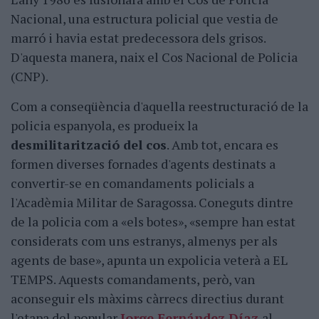
Nacional, una estructura policial que vestia de
marró i havia estat predecessora dels grisos.
D'aquesta manera, naix el Cos Nacional de Policia
(CNP).
Com a conseqüència d'aquella reestructuració de la
policia espanyola, es produeix la
desmilitarització del cos
. Amb tot, encara es
formen diverses fornades d'agents destinats a
convertir-se en comandaments policials a
l'Acadèmia Militar de Saragossa. Coneguts dintre
de la policia com a «els botes», «sempre han estat
considerats com uns estranys, almenys per als
agents de base», apunta un expolicia veterà a EL
TEMPS. Aquests comandaments, però, van
aconseguir els màxims càrrecs directius durant
l'etapa del popular
Jorge Fernández Díaz
al