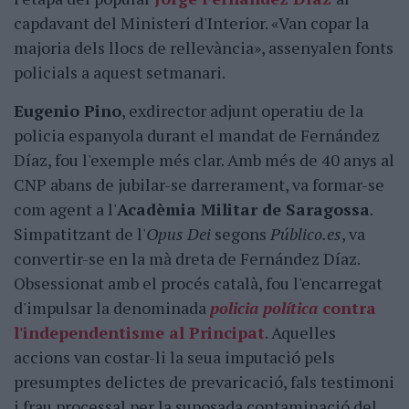
capdavant del Ministeri d'Interior. «Van copar la
majoria dels llocs de rellevància», assenyalen fonts
policials a aquest setmanari.
Eugenio Pino
, exdirector adjunt operatiu de la
policia espanyola durant el mandat de Fernández
Díaz, fou l'exemple més clar. Amb més de 40 anys al
CNP abans de jubilar-se darrerament, va formar-se
com agent a l'
Acadèmia Militar de Saragossa
.
Simpatitzant de l'
Opus Dei
segons
Público.es
, va
convertir-se en la mà dreta de Fernández Díaz.
Obsessionat amb el procés català, fou l'encarregat
d'impulsar la denominada
policia política
contra
l'independentisme al Principat
. Aquelles
accions van costar-li la seua imputació pels
presumptes delictes de prevaricació, fals testimoni
i frau processal per la suposada contaminació del