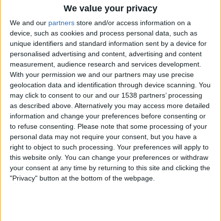
We value your privacy
We and our
partners
store and/or access information on a
device, such as cookies and process personal data, such as
unique identifiers and standard information sent by a device for
personalised advertising and content, advertising and content
measurement, audience research and services development.
With your permission we and our partners may use precise
geolocation data and identification through device scanning. You
may click to consent to our and our 1538 partners’ processing
as described above. Alternatively you may access more detailed
02.11.2017
information and change your preferences before consenting or
to refuse consenting.
Please note that some processing of your
ATAC A LES INSTITUCIONS CATALANES
personal data may not require your consent, but you have a
Clam contra l'empresonament del Govern
right to object to such processing. Your preferences will apply to
català
this website only. You can change your preferences or withdraw
Crítiques i reaccions a la decisió judicial
your consent at any time by returning to this site and clicking the
Per
El Temps
"Privacy" button at the bottom of the webpage.