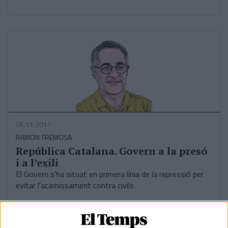
06.11.2017
RAMON TREMOSA
República Catalana. Govern a la presó
i a l’exili
El Govern s’ha situat en primera línia de la repressió per
evitar l'acarnissament contra civils