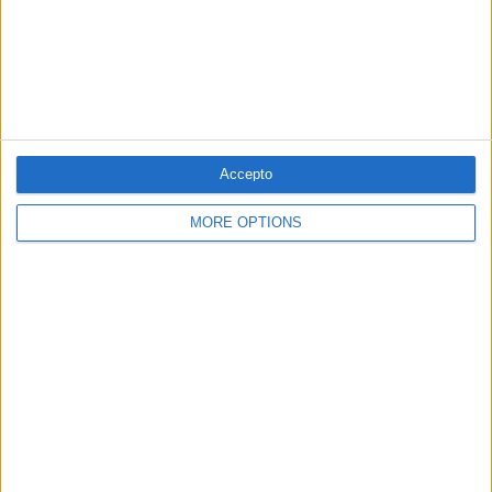
03.03.2017
Galeria: L’hora de les decisions
Per
El Temps
Accepto
MORE OPTIONS
03.03.2017
Un clam unitari en favor de l'Euram
Per
Moisés Pérez