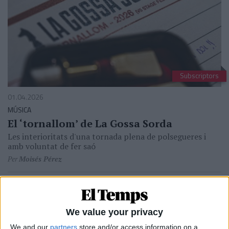
Subscriptors
01.04.2026
MÚSICA
El ‘tornallom’ de La Gossa Sorda
Les interioritats d'una tornada plena de polsegueres i
amb voluntat de fer saó
Per
Moisés Pérez
We value your privacy
We and our
partners
store and/or access information on a