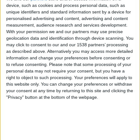
device, such as cookies and process personal data, such as
unique identifiers and standard information sent by a device for
personalised advertising and content, advertising and content
measurement, audience research and services development.
With your permission we and our partners may use precise
geolocation data and identification through device scanning. You
may click to consent to our and our 1538 partners’ processing
as described above. Alternatively you may access more detailed
26.12.2025
information and change your preferences before consenting or
MÚSICA
to refuse consenting.
Please note that some processing of your
El Festivern i la permanent mutació de
personal data may not require your consent, but you have a
l'escena musical pròpia
right to object to such processing. Your preferences will apply to
this website only. You can change your preferences or withdraw
Acomiadaments de referents, l'emergència del talent
your consent at any time by returning to this site and clicking the
femení i la puixança de l'urban català
"Privacy" button at the bottom of the webpage.
Per
Moisés Pérez