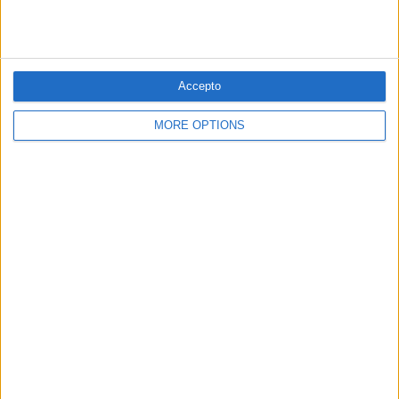
09.06.2024
EN PORTADA
Europa vota amb Ucraïna al cap i mirant
Accepto
a la dreta
Eleccions europees
MORE OPTIONS
Per
Xavier Puig i Sedano