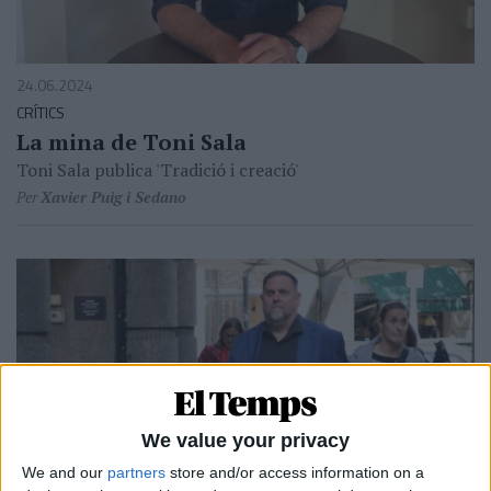
24.06.2024
CRÍTICS
La mina de Toni Sala
Toni Sala publica 'Tradició i creació'
Per
Xavier Puig i Sedano
We value your privacy
We and our
partners
store and/or access information on a