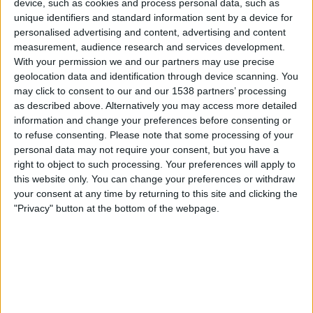
device, such as cookies and process personal data, such as
unique identifiers and standard information sent by a device for
23.06.2024
personalised advertising and content, advertising and content
POLÍTICA CATALANA
measurement, audience research and services development.
With your permission we and our partners may use precise
ERC torna a l’olla de grills
geolocation data and identification through device scanning. You
Quan la disciplina de partit s'esquerda
may click to consent to our and our 1538 partners’ processing
Per
Xavier Puig i Sedano
as described above. Alternatively you may access more detailed
information and change your preferences before consenting or
to refuse consenting.
Please note that some processing of your
personal data may not require your consent, but you have a
right to object to such processing. Your preferences will apply to
this website only. You can change your preferences or withdraw
your consent at any time by returning to this site and clicking the
"Privacy" button at the bottom of the webpage.