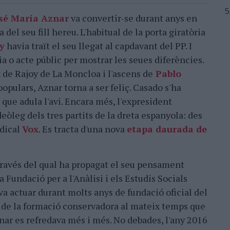
sé María Aznar
va convertir-se durant anys en
del seu fill hereu. L'habitual de la porta giratòria
y
havia traït el seu llegat al capdavant del PP. I
a o acte públic per mostrar les seues diferències.
de Rajoy de La Moncloa i l'ascens de
Pablo
populars, Aznar torna a ser feliç. Casado s'ha
 que adula l'avi. Encara més, l'expresident
deòleg dels tres partits de la dreta espanyola: des
adical
Vox
. Es tracta d'una nova
etapa daurada de
través del qual ha propagat el seu pensament
 Fundació per a l'Anàlisi i els Estudis Socials
a actuar durant molts anys de fundació oficial del
e de la formació conservadora al mateix temps que
znar es refredava més i més. No debades, l'any 2016