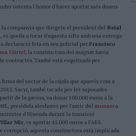
nder ostenta l'honor d'haver aportat més diners
 la companyia que dirigeix el president del
Reial
z
, es queda a tocar d'aquesta xifra amb una entrega
a declaració feta en seu judicial per
Francisco
ama
Gürtel
, la constructora del magnat havia
de contractes. També està esquitxada per
a firma del sector de la rajola que apareix com a
 2012. Sacyr, també tacada per les suposades
partit de la gavina, va donar 100.000 euros a la
OHL, presidida aleshores per l'amic del
monarca
ministre d'Hisenda durant la transició
illar Mir
, va aportar 45.000 euros a FAES.
 corrupció, aquesta constructora està implicada