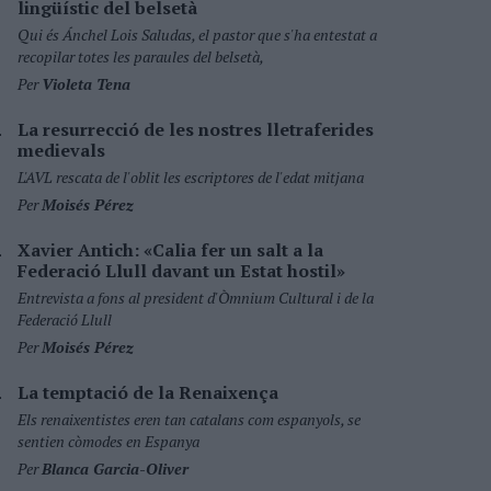
lingüístic del belsetà
Qui és Ánchel Lois Saludas, el pastor que s'ha entestat a
recopilar totes les paraules del belsetà,
Per
Violeta Tena
La resurrecció de les nostres lletraferides
medievals
L'AVL rescata de l'oblit les escriptores de l'edat mitjana
Per
Moisés Pérez
Xavier Antich: «Calia fer un salt a la
Federació Llull davant un Estat hostil»
Entrevista a fons al president d'Òmnium Cultural i de la
Federació Llull
Per
Moisés Pérez
La temptació de la Renaixença
Els renaixentistes eren tan catalans com espanyols, se
sentien còmodes en Espanya
Per
Blanca Garcia-Oliver