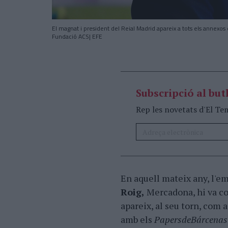
El magnat i president del Reial Madrid apareix a tots els annexo
Fundació ACS| EFE
Subscripció al butl
Rep les novetats d'El Te
En aquell mateix any, l'e
Roig,
Mercadona, hi va co
apareix, al seu torn, com 
amb els
Papers
de
Bárcenas