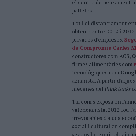
el centre de pensament pre
palletes.
Tot i el distanciament entr
obtenir entre 2012 i 2015
privades d'empreses.
Sego
de Compromís Carles M
constructores com ACS,
O
firmes alimentàries com
tecnològiques com
Goog
aznarista. A partir d'aque
mecenes del
think tank
ne
Tal com s'exposa en l'anne
valencianista, 2012 fou l
irrevocables d'ajuda econò
social i cultural en compl
segons la terminologia q