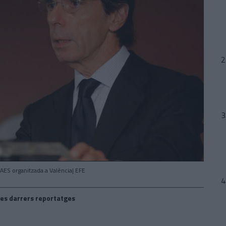
AES organitzada a València| EFE
es darrers reportatges