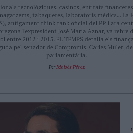
onals tecnològiques, casinos, entitats financeres
agatzems, tabaqueres, laboratoris mèdics... La Fun
S), antigament think tank oficial del PP i ara ce
egona l'expresident José María Aznar, va rebre d
ol entre 2012 i 2015. EL TEMPS detalla els finança
uda pel senador de Compromís, Carles Mulet, de
parlamentària.
Per
Moisés Pérez