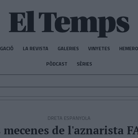
IGACIÓ
LA REVISTA
GALERIES
VINYETES
HEMERO
PÒDCAST
SÈRIES
DRETA ESPANYOLA
s mecenes de l'aznarista F