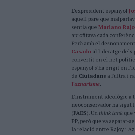
L'expresident espanyol
Jo
aquell pare que malparlava 
sentia que
Mariano Rajo
aprofitava cada conferènci
Però amb el desnonament 
Casado
al lideratge dels 
convertit en el net polític
espanyol s'ha erigit en l'i
de
Ciutadans
a l'ultra i r
l'
aznarisme
.
L'instrument ideològic a 
neoconservador ha sigut la
(
FAES
). Un
think tank
que v
PP, però que va separar-s
la relació entre Rajoy i A