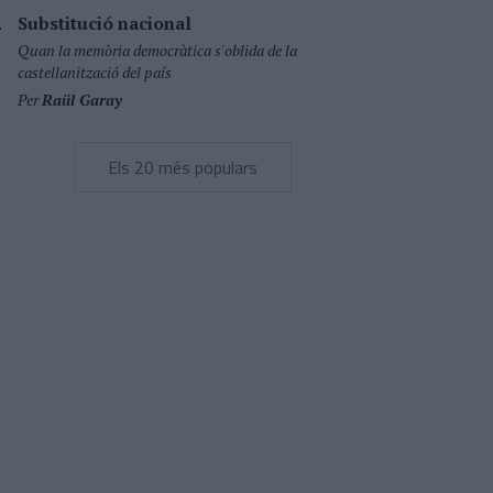
Substitució nacional
Quan la memòria democràtica s'oblida de la
castellanització del país
Per
Raül Garay
Els 20 més populars