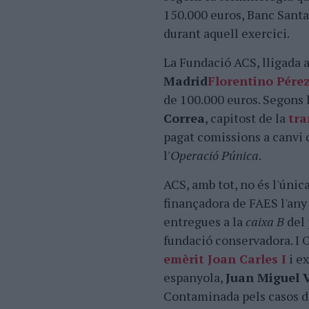
150.000 euros, Banc Santa
durant aquell exercici.
La Fundació ACS, lligada a
Madrid
Florentino Pére
de 100.000 euros. Segons l
Correa
, capitost de la
tr
pagat comissions a canvi 
l
'Operació Púnica
.
ACS, amb tot, no és l'únic
finançadora de FAES l'any
entregues a la
caixa B
del 
fundació conservadora. I 
emèrit Joan Carles I
i ex
espanyola,
Juan Miguel V
Contaminada pels casos de