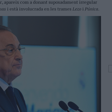
ic, apareix com a donant suposadament irregular
nas
i està involucrada en les trames
Lezo
i
Púnica
.