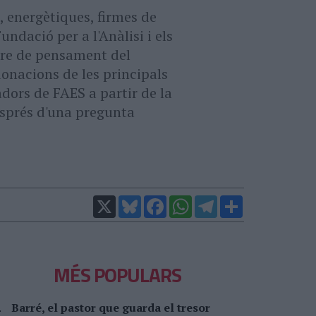
, energètiques, firmes de
dació per a l'Anàlisi i els
ntre de pensament del
onacions de les principals
dors de FAES a partir de la
sprés d'una pregunta
X
Bluesky
Facebook
WhatsApp
Telegram
Comparteix
MÉS POPULARS
Barré, el pastor que guarda el tresor