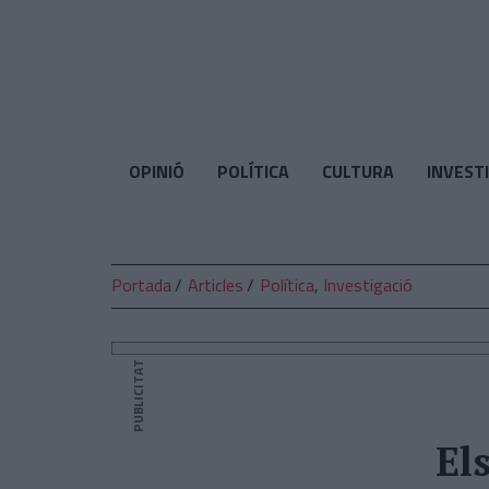
El
Temps
OPINIÓ
POLÍTICA
CULTURA
INVEST
Portada
Articles
Política
,
Investigació
PUBLICITAT
El