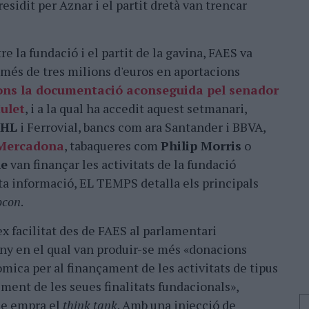
sidit per Aznar i el partit dretà van trencar
e la fundació i el partit de la gavina, FAES va
 més de tres milions d'euros en aportacions
ns la documentació aconseguida pel senador
ulet
, i a la qual ha accedit aquest setmanari,
HL
i Ferrovial, bancs com ara Santander i BBVA,
Mercadona
, tabaqueres com
Philip Morris
o
le
van finançar les activitats de la fundació
sta informació, EL TEMPS detalla els principals
ocon
.
x facilitat des de FAES al parlamentari
'any en el qual van produir-se més «donacions
mica per al finançament de les activitats de tipus
iment de les seues finalitats fundacionals»,
ue empra el
think tank
. Amb una injecció de