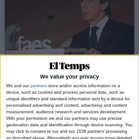
08.01.2019
DRETA ESPANYOLA
Els mecenes de l'aznarista FAES
We value your privacy
Les empreses que van finançar la fundació conservadora
We and our
partners
store and/or access information on a
entre 2012 i 2015
device, such as cookies and process personal data, such as
Per
Moisés Pérez
unique identifiers and standard information sent by a device for
personalised advertising and content, advertising and content
measurement, audience research and services development.
With your permission we and our partners may use precise
geolocation data and identification through device scanning. You
MÉS POPULARS
may click to consent to our and our 1538 partners’ processing
as described above. Alternatively you may access more detailed