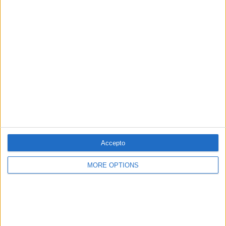
PUBLICITAT
PUBLICITAT
PUBLICITAT
Accepto
MORE OPTIONS
© 1984 — 2026
SEGUEIX-NOS