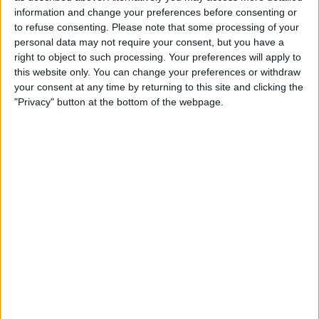
information and change your preferences before consenting or
Barré, el pastor que guarda el tresor lingüístic
to refuse consenting.
Please note that some processing of your
del belsetà
personal data may not require your consent, but you have a
Qui és Ánchel Lois Saludas, el pastor que s'ha entestat a recopilar
right to object to such processing. Your preferences will apply to
totes les paraules del belsetà,
this website only. You can change your preferences or withdraw
Per
Violeta Tena
your consent at any time by returning to this site and clicking the
"Privacy" button at the bottom of the webpage.
Xavier Antich: «Calia fer un salt a la Federació
Llull davant un Estat hostil»
Entrevista a fons al president d'Òmnium Cultural i de la Federació
Llull
Per
Moisés Pérez
La resurrecció de les nostres lletraferides
medievals
L'AVL rescata de l'oblit les escriptores de l'edat mitjana
Per
Moisés Pérez
La temptació de la Renaixença
Els renaixentistes eren tan catalans com espanyols, se sentien
còmodes en Espanya