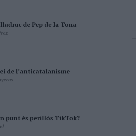
 lladruc de Pep de la Tona
érez
rei de l’anticatalanisme
ayeras
in punt és perillós TikTok?
el