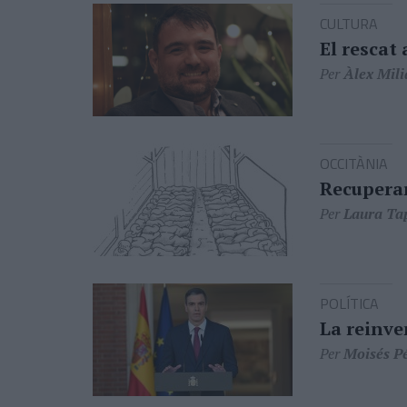
CULTURA
El rescat
Per
Àlex Mili
OCCITÀNIA
Recupera
Per
Laura Ta
POLÍTICA
La reinve
Per
Moisés P