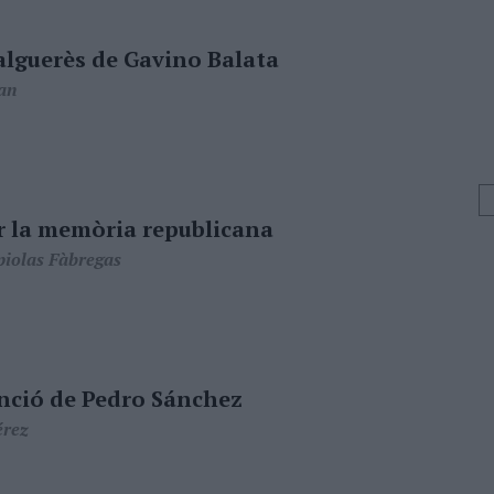
 alguerès de Gavino Balata
an
r la memòria republicana
piolas Fàbregas
nció de Pedro Sánchez
érez