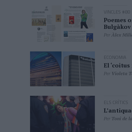
VINCLES #80
Poemes or
Bulgàkov 
Per
Àlex Mili
ECONOMIA
El ‘coitus
Per
Violeta 
ELS CRÍTICS
L’antiqua
Per
Toni de l