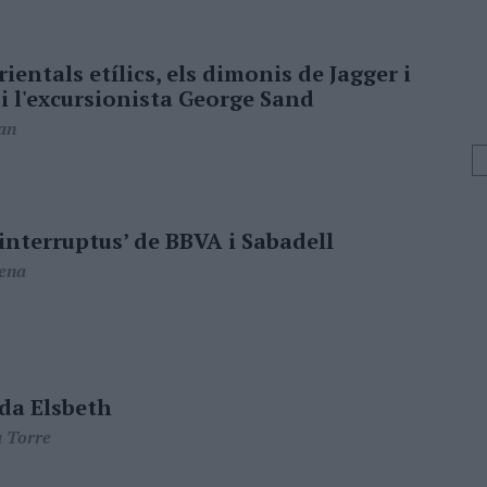
ientals etílics, els dimonis de Jagger i
i l'excursionista George Sand
an
 interruptus’ de BBVA i Sabadell
Tena
da Elsbeth
a Torre