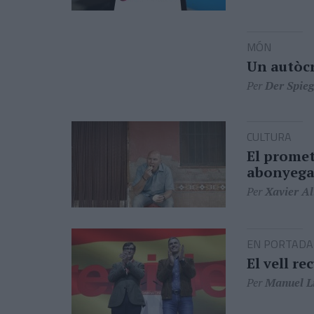
MÓN
Un autòcr
Per
Der Spieg
CULTURA
El promet
abonyega
Per
Xavier Al
EN PORTADA
El vell r
Per
Manuel Li