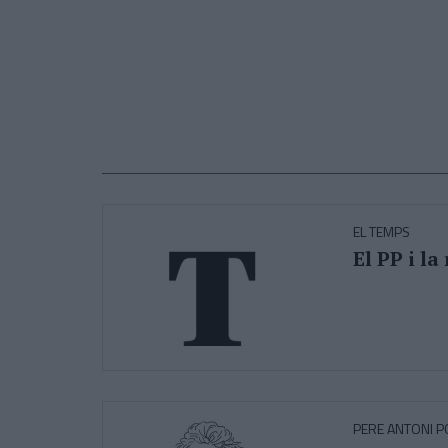
EL TEMPS
El PP i l
PERE ANTONI 