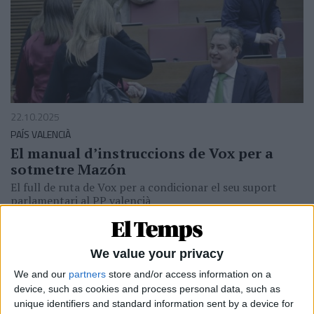
22.10.2025
PAÍS VALENCIÀ
El manual dʼinstruccions de Vox per a
sotmetre Mazón
El full de ruta de Vox per a condicionar el seu suport
parlamentari al PP valencià
Per
Víctor Maceda
We value your privacy
We and our
partners
store and/or access information on a
device, such as cookies and process personal data, such as
unique identifiers and standard information sent by a device for