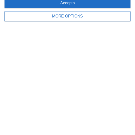
Accepto
19.05.2025
POLÍTICA
MORE OPTIONS
Anna López: «L'auge de l'extrema dreta és
el fill bastard de la globalització
neoliberal»
Entrevista a la politòloga i autora de l'obra 'La extrema
derecha en Europa'
Per
Moisés Pérez