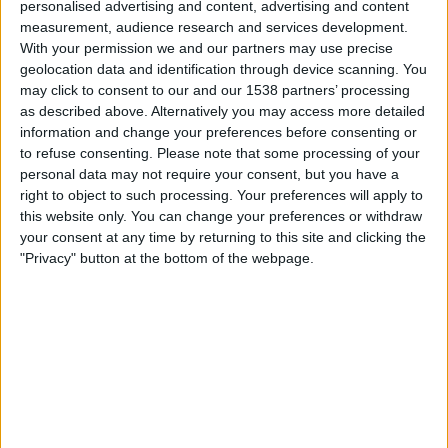
personalised advertising and content, advertising and content
measurement, audience research and services development.
Subscriptors
With your permission we and our partners may use precise
geolocation data and identification through device scanning. You
may click to consent to our and our 1538 partners’ processing
01.10.2025
as described above. Alternatively you may access more detailed
information and change your preferences before consenting or
EL TEMPS
to refuse consenting.
Please note that some processing of your
Alacant és important
personal data may not require your consent, but you have a
És la primera baula d’una cadena més llarga per protegir la
right to object to such processing. Your preferences will apply to
nostra llengua
this website only. You can change your preferences or withdraw
your consent at any time by returning to this site and clicking the
"Privacy" button at the bottom of the webpage.