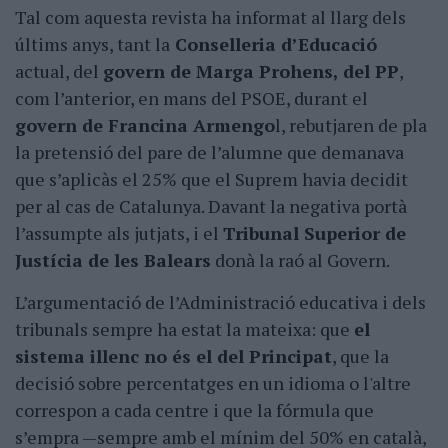
Tal com aquesta revista ha informat al llarg dels
últims anys, tant la
Conselleria d’Educació
actual, del
govern de Marga Prohens, del PP
,
com l’anterior, en mans del PSOE, durant el
govern de Francina Armengo
l, rebutjaren de pla
la pretensió del pare de l’alumne que demanava
que s’aplicàs el 25% que el Suprem havia decidit
per al cas de Catalunya. Davant la negativa portà
l’assumpte als jutjats, i el
Tribunal Superior de
Justícia de les Balears
donà la raó al Govern.
L’argumentació de l’Administració educativa i dels
tribunals sempre ha estat la mateixa: que
el
sistema illenc no és el del Principat
, que la
decisió sobre percentatges en un idioma o l'altre
correspon a cada centre i que la fórmula que
s’empra —sempre amb el mínim del 50% en català,