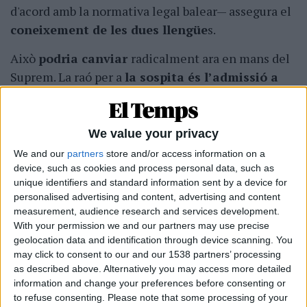
d'acord amb la normativa legal balear— assegura el
coneixement de les dues llengüe
s.
Això
podria canviar
radicalment ara en mans del
Suprem. La raó per a
la sospita és l’admissió a
tràmit
del recurs referit i l’argumentació que, per
justificar-ho, fa el màxim tribunal espanyol. Segons
informava el
Diario de Mallorca,
el simple fet
We value your privacy
d’admetre la petició implica una novetat important
We and our
partners
store and/or access information on a
perquè, primer, habitualment aquest tipus de
device, such as cookies and process personal data, such as
unique identifiers and standard information sent by a device for
recursos són rebutjats en la seva gran majoria i, en
personalised advertising and content, advertising and content
segon lloc, i sobretot, perquè l
’alt tribunal
measurement, audience research and services development.
assumeix que existeixen pronunciaments
With your permission we and our partners may use precise
geolocation data and identification through device scanning. You
judicials «distints o contradictoris
» sobre una
may click to consent to our and our 1538 partners’ processing
qüestió que considera que «podria» afectar de ple
as described above. Alternatively you may access more detailed
tres articles de la Constitució, en especial referits
information and change your preferences before consenting or
al
principi d’igualtat
entre els ciutadans.
to refuse consenting.
Please note that some processing of your