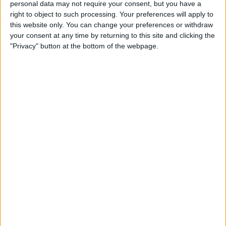
personal data may not require your consent, but you have a
right to object to such processing. Your preferences will apply to
this website only. You can change your preferences or withdraw
Subscripció al butlletí
your consent at any time by returning to this site and clicking the
"Privacy" button at the bottom of the webpage.
Rep les novetats d'El Temps al teu correu:
Per descomptat, el Suprem no entra a valorar el
fons de l’assumpte, però accepta que allò que és
«important» és
unificar els criteris judicials
que
ara per ara són «diversos i contradictoris». Per tant,
és la seva missió «concretar si l’aprovació dels
models de conjunció lingüística (aprovats) pels
diferents centres escolars de les
Balears permet
que s’exclogui l’idioma castellà com a llengua