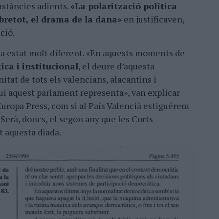
mstàncies adients.
«La polarització política
sobretot, el drama de la dana»
en justificaven,
ció.
ha estat molt diferent. «En aquests moments de
ica i institucional
, el deure d’aquesta
itat de tots els valencians, alacantins i
qui aquest parlament representa», van explicar
Europa Press, com si al País Valencià estiguérem
. Serà, doncs, el segon any que les Corts
t aquesta diada.