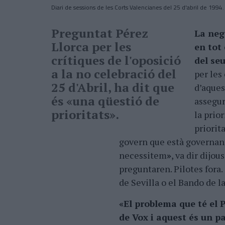
Diari de sessions de les Corts Valencianes del 25 d'abril de 1994.
Preguntat Pérez
La neg
Llorca per les
en tot 
crítiques de l'oposició
del seu
a la no celebració del
per les
25 d'Abril, ha dit que
d’aques
és
«
una qüestió de
assegur
prioritats».
la prior
priorit
govern que està governant
necessitem
»
, va dir dijo
preguntaren. Pilotes fora.
de Sevilla o el Bando de l
«El problema que té el P
de Vox i aquest és un pa