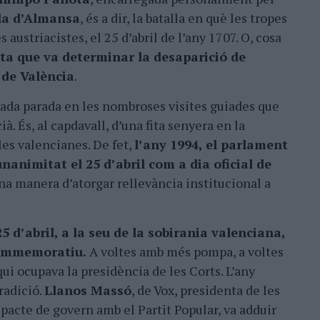
lla d’Almansa
, és a dir, la batalla en què les tropes
austriacistes, el 25 d’abril de l’any 1707. O, cosa
ota que va determinar la desaparició de
 de València
.
igada parada en les nombroses visites guiades que
à. És, al capdavall, d’una fita senyera en la
 les valencianes. De fet,
l’any 1994, el parlament
nanimitat el 25 d’abril com a dia oficial de
una manera d’atorgar rellevància institucional a
5 d’abril, a la seu de la sobirania valenciana,
commemoratiu.
A voltes amb més pompa, a voltes
i ocupava la presidència de les Corts. L’any
tradició.
Llanos Massó
, de Vox, presidenta de les
l pacte de govern amb el Partit Popular, va adduir