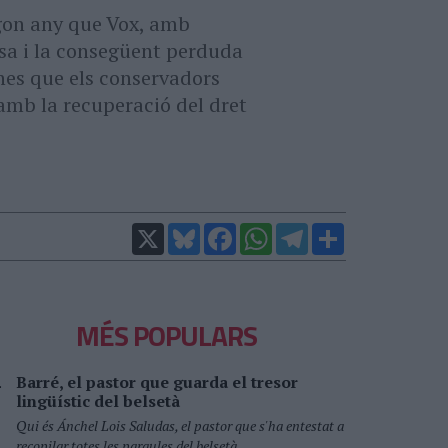
gon any que Vox, amb
sa i la consegüent perduda
anes que els conservadors
amb la recuperació del dret
X
Bluesky
Facebook
WhatsApp
Telegram
Comparteix
MÉS POPULARS
Barré, el pastor que guarda el tresor
lingüístic del belsetà
Qui és Ánchel Lois Saludas, el pastor que s'ha entestat a
recopilar totes les paraules del belsetà,