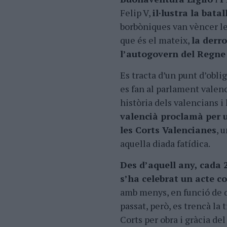
Felip V,
il·lustra la bata
borbòniques van vèncer les 
que és el mateix,
la derr
l’autogovern del Regne
Es tracta d’un punt d’obl
es fan al parlament valenci
història dels valencians i
valencià proclamà per u
les Corts Valencianes
, 
aquella diada fatídica.
Des d’aquell any, cada 2
s’ha celebrat un acte 
amb menys, en funció de qu
passat, però, es trencà la 
Corts per obra i gràcia de