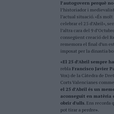
l’autogovern perquè no 
l’historiador i medievalis
l’actual situació. «És mol
celebrar el 25 d’Abril», s
l’altra cara del 9 d’Octub
consegüent creació del Reg
rememora el final d’un est
imposat per la dinastia b
«El 25 d’Abril sempre h
rebla
Francisco Javier P
Vox) de la Càtedra de Dret
Corts Valencianes commem
el 25 d’Abril és un mem
aconseguit en matèria d
obrir d'ulls
. Ens recorda 
pot tirar a perdre
»
.