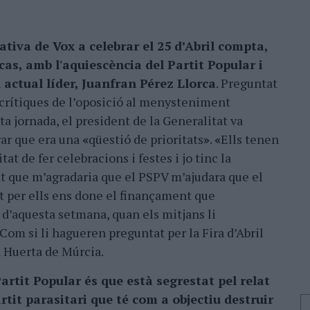
ativa de Vox a celebrar el 25 d’Abril compta,
cas, amb l'aquiescència del Partit Popular i
 actual líder, Juanfran Pérez Llorca
. Preguntat
 crítiques de l’oposició al menysteniment
ta jornada, el president de la Generalitat va
ar que era una
«
qüestió de prioritats
»
.
«
Ells tenen
itat de fer celebracions i festes i jo tinc la
at que m’agradaria que el PSPV m’ajudara que el
 per ells ens done el finançament que
us d’aquesta setmana, quan els mitjans li
 Com si li hagueren preguntat per la Fira d’Abril
a Huerta de Múrcia.
artit Popular és que està segrestat pel relat
rtit parasitari que té com a objectiu destruir