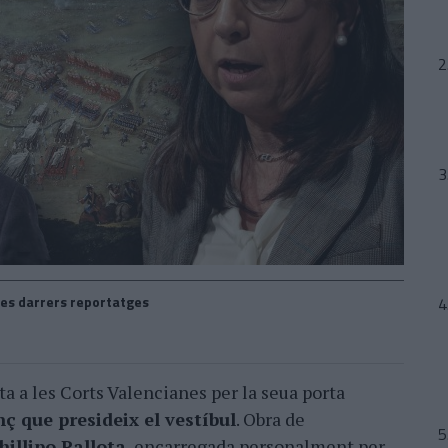
es darrers reportatges
ta a les Corts Valencianes per la seua porta
enç que presideix el vestíbul
. Obra de
hillipo Pallota
, encarregada personalment per