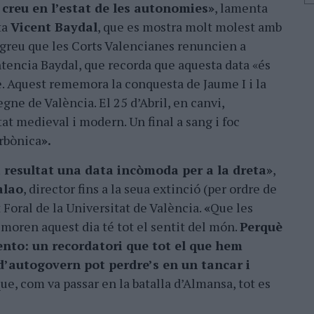
creu en l’estat de les autonomies»
, lamenta
ta
Vicent Baydal
, que es mostra molt molest amb
t greu que les Corts Valencianes renuncien a
entencia Baydal, que recorda que aquesta data «és
re. Aquest rememora la conquesta de Jaume I i la
ne de València. El 25 d’Abril, en canvi,
at medieval i modern. Un final a sang i foc
orbònica
».
a resultat una data incòmoda per a la dreta»
,
alao
, director fins a la seua extinció (per ordre de
 Foral de la Universitat de València.
«
Que les
oren aquest dia té tot el sentit del món.
Perquè
ento: un recordatori que tot el que hem
’autogovern pot perdre’s en un tancar i
que, com va passar en la batalla d’Almansa, tot es