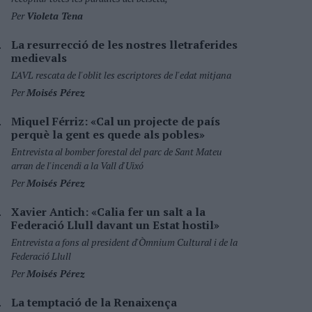
Per
Violeta Tena
La resurrecció de les nostres lletraferides
medievals
L'AVL rescata de l'oblit les escriptores de l'edat mitjana
Per
Moisés Pérez
Miquel Férriz: «Cal un projecte de país
perquè la gent es quede als pobles»
Entrevista al bomber forestal del parc de Sant Mateu
arran de l'incendi a la Vall d'Uixó
Per
Moisés Pérez
Xavier Antich: «Calia fer un salt a la
Federació Llull davant un Estat hostil»
Entrevista a fons al president d'Òmnium Cultural i de la
Federació Llull
Per
Moisés Pérez
La temptació de la Renaixença