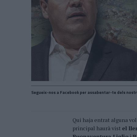
Segueix-nos a Facebook per assabentar-te dels nostr
Qui haja entrat alguna vol
principal haurà vist
el ll
Buonaventura Liglio
i
P