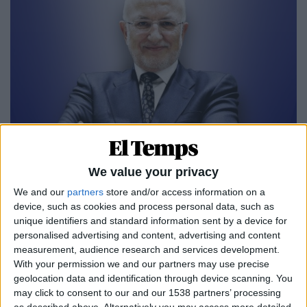
04.05.2023
EMPRESA I POLÍTICA
We value your privacy
Juan Roig, el gran poder fàctic valencià
We and our
partners
store and/or access information on a
La xarxa d'influència del propietari del gegant dels
device, such as cookies and process personal data, such as
supermercats Mercadona
unique identifiers and standard information sent by a device for
Per
Moisés Pérez
personalised advertising and content, advertising and content
measurement, audience research and services development.
With your permission we and our partners may use precise
geolocation data and identification through device scanning. You
may click to consent to our and our 1538 partners’ processing
as described above. Alternatively you may access more detailed