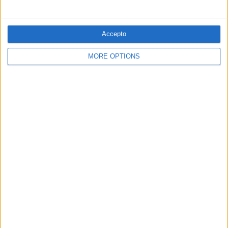
Accepto
MORE OPTIONS
09.05.2021
POLÍTICA
La distorsió madrilenya
Són extrapolables els resultats dels comicis a Madrid o és
una deformació del centralisme mediàtic?
Per
Moisés Pérez
MÉS POPULARS