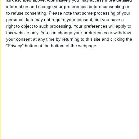
information and change your preferences before consenting or
to refuse consenting.
Please note that some processing of your
personal data may not require your consent, but you have a
right to object to such processing. Your preferences will apply to
this website only. You can change your preferences or withdraw
your consent at any time by returning to this site and clicking the
"Privacy" button at the bottom of the webpage.
29.04.2023
POLÍTICA
La distorsió Yolanda Díaz a l'esquerra
valenciana
Unides Podem, Compromís i la campanya electoral de la
màxima dirigent de Sumar
Per
Moisés Pérez