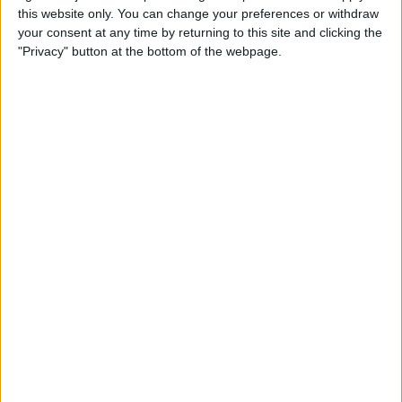
this website only. You can change your preferences or withdraw
your consent at any time by returning to this site and clicking the
"Privacy" button at the bottom of the webpage.
Subscriptors
01.04.2026
MÚSICA
El ‘tornallom’ de La Gossa Sorda
Les interioritats d'una tornada plena de polsegueres i
amb voluntat de fer saó
Per
Moisés Pérez