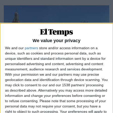
We value your privacy
We and our
partners
store and/or access information on a
device, such as cookies and process personal data, such as
unique identifiers and standard information sent by a device for
personalised advertising and content, advertising and content
01.04.2026
measurement, audience research and services development.
With your permission we and our partners may use precise
PAÍS VALENCIÀ
geolocation data and identification through device scanning. You
Una crida a la força del país per aturar les
may click to consent to our and our 1538 partners’ processing
agressions ultradretanes
as described above. Alternatively you may access more detailed
ACPV empenta a la mobilització el 25 d'abril per defensar
information and change your preferences before consenting or
la llengua i contra l'infrafinançament
to refuse consenting.
Please note that some processing of your
Per
Moisés Pérez
personal data may not require your consent, but you have a
right to object to such processing. Your preferences will apply to