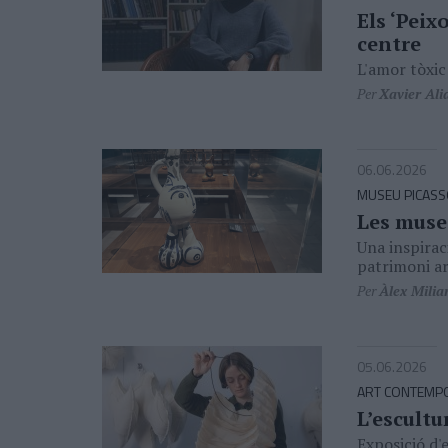
Els ‘Peix
centre
L'amor tòxic 
Per
Xavier Ali
06.06.2026
MUSEU PICAS
Les muse
Una inspiraci
patrimoni ar
Per
Àlex Milia
05.06.2026
ART CONTEMP
L’escultu
Exposició d'e