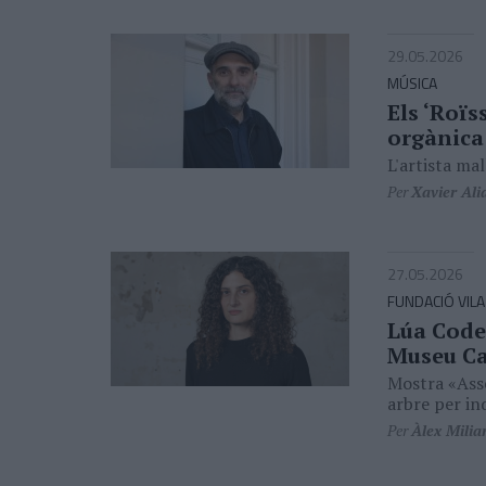
29.05.2026
MÚSICA
Els ‘Roïs
orgànica
L'artista ma
Per
Xavier Ali
27.05.2026
FUNDACIÓ VILA
Lúa Coder
Museu Ca
Mostra «Asse
arbre per in
Per
Àlex Milia