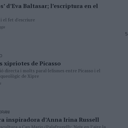
os’ d’Eva Baltasar; l’escriptura en el
i el fet d'escriure
aga
SO
s xipriotes de Picasso
ó directa i molts paral·lelismes entre Picasso i el
queològic de Xipre
n
ORANI
ra inspiradora d’Anna Irina Russell
scultura a Can Mario (Palafrugell): 'Neix en l’aire la