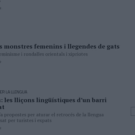
s
n
ls monstres femenins i llegendes de gats
eminisme i rondalles orientals i xipriotes
n
ER LA LLENGUA
 les lliçons lingüístiques d’un barri
at
a propostes per aturar el retrocés de la llengua
sat per turistes i expats
n