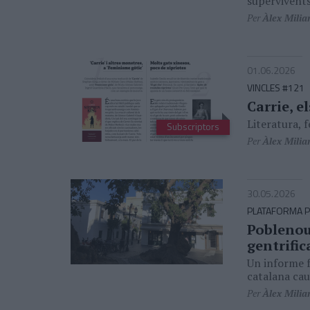
supervivent
Per
Àlex Milia
01.06.2026
VINCLES #121
Carrie, e
Literatura, f
Subscriptors
Per
Àlex Milia
30.05.2026
PLATAFORMA P
Poblenou:
gentrific
Un informe f
catalana cau
Per
Àlex Milia