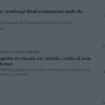
’, naufragi final compassat amb els
 tancament de la popular sèrie de Zendaya
aga
 DE LES LLETRES CATALANES
quida és escola en català», crida el nou
Honor
 Biel Mesquida i el president d'Òmnium, al costat dels
ncians i catalans
n