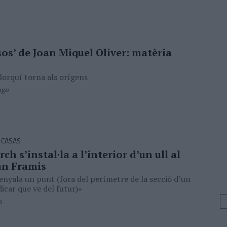
sos’ de Joan Miquel Oliver: matèria
llorquí torna als orígens
aga
 CASAS
ch s’instal·la a l’interior d’un ull al
n Framis
nyala un punt (fora del perímetre de la secció d’un
dicar que ve del futur)»
n