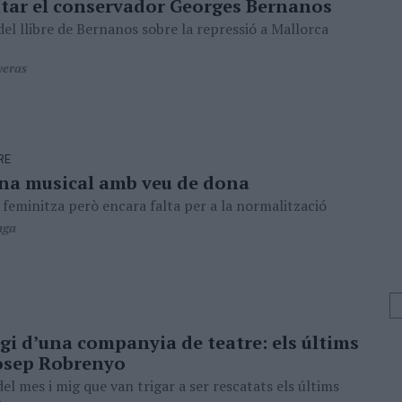
ar el conservador Georges Bernanos
del llibre de Bernanos sobre la repressió a Mallorca
yeras
RE
na musical amb veu de dona
 feminitza però encara falta per a la normalització
aga
gi d’una companyia de teatre: els últims
Josep Robrenyo
el mes i mig que van trigar a ser rescatats els últims