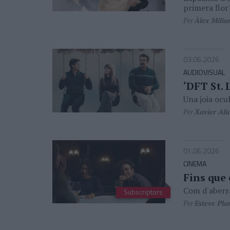
primera flor
Per
Àlex Milia
03.06.2026
AUDIOVISUAL
‘DFT St. 
Una joia ocu
Per
Xavier Ali
01.06.2026
CINEMA
Fins que 
Com d'aberra
Subscriptors
Per
Esteve Pla