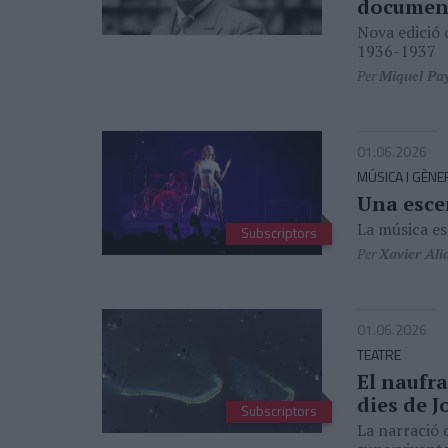
document
Nova edició 
1936-1937
Per
Miquel Pa
01.06.2026
MÚSICA I GÈNE
Una esce
La música es
Subscriptors
Per
Xavier Ali
01.06.2026
TEATRE
El naufra
dies de 
Subscriptors
La narració d