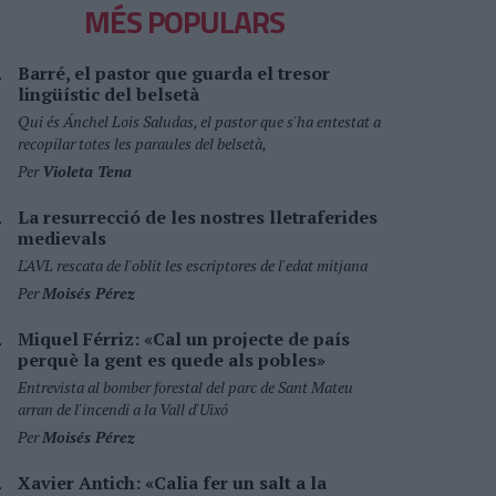
MÉS POPULARS
Barré, el pastor que guarda el tresor
lingüístic del belsetà
Qui és Ánchel Lois Saludas, el pastor que s'ha entestat a
recopilar totes les paraules del belsetà,
Per
Violeta Tena
La resurrecció de les nostres lletraferides
medievals
L'AVL rescata de l'oblit les escriptores de l'edat mitjana
Per
Moisés Pérez
Miquel Férriz: «Cal un projecte de país
perquè la gent es quede als pobles»
Entrevista al bomber forestal del parc de Sant Mateu
arran de l'incendi a la Vall d'Uixó
Per
Moisés Pérez
Xavier Antich: «Calia fer un salt a la