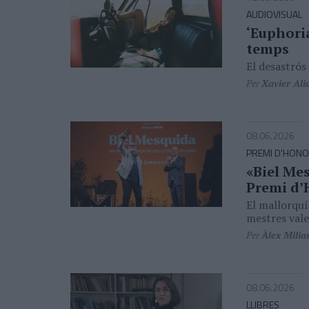
AUDIOVISUAL
‘Euphoria
temps
El desastrós
Per
Xavier Ali
08.06.2026
PREMI D'HONOR
«Biel Mes
Premi d’
El mallorquí
mestres vale
Per
Àlex Milia
08.06.2026
LLIBRES