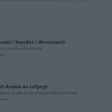
'
n
Louis’; bondat i devastació
lta entre la sobreoferta
aga
el drama us colpegi
nt és la vida i com d’imprevisible és l'amor
ntada