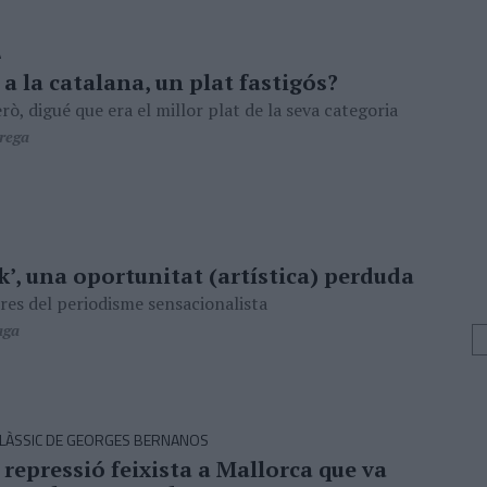
A
 a la catalana, un plat fastigós?
rò, digué que era el millor plat de la seva categoria
rega
’, una oportunitat (artística) perduda
res del periodisme sensacionalista
aga
 CLÀSSIC DE GEORGES BERNANOS
 repressió feixista a Mallorca que va