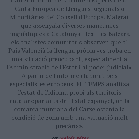
darrer informe del Comitè d'Experts de la
Carta Europea de Llengües Regionals o
Minoritàries del Consell d'Europa. Malgrat
que assenyala diverses mancances
lingüístiques a Catalunya i les Illes Balears,
els analistes comunitaris observen que al
País Valencià la llengua pròpia «es troba en
una situació preocupant, especialment a
l'Administració de l'Estat i al poder judicial».
A partir de l'informe elaborat pels
especialistes europeus, EL TEMPS analitza
l'estat de l'idioma propi als territoris
catalanoparlants de l'Estat espanyol, on la
comarca murciana del Carxe ostenta la
condició de zona amb una «situació molt
precària».
Per
Moisés Pérez