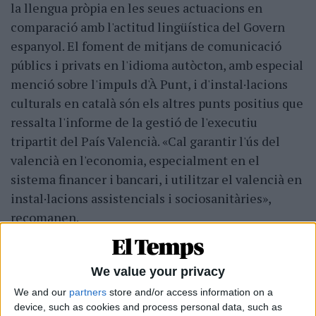
la llengua pròpia en les seues actuacions en
comparació amb l'actitud lingüística del Govern
espanyol. El foment de mitjans de comunicació
públics i privats en l'idioma autòcton, amb especial
menció sobre l'impuls d'À Punt, i d'instal·lacions
culturals en català són els altres punts positius que
ressalta l'informe de la gestió de l'executiu
tripartit del País Valencià. «Cal garantir l'ús del
valencià en l'economia, especialment en el
sistema financer i bancari, i utilitzar el valencià en
instal·lacions assistencials i sociosanitàries»,
recomanen.
We value your privacy
We and our
partners
store and/or access information on a
device, such as cookies and process personal data, such as