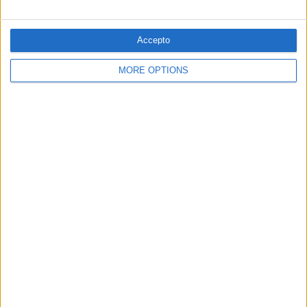
Accepto
04.12.2019
DRETS
MORE OPTIONS
Valencians de segona
La desigualtat lingüística dels catalanoparlants al País
Valencià
Per
Moisés Pérez