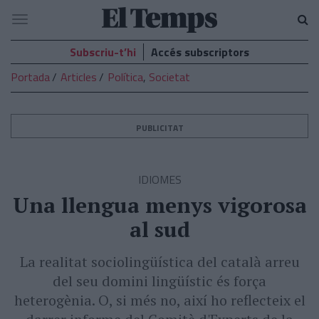
El
Navegació
Temps
Subscriu-t’hi
Accés subscriptors
Portada
Articles
Política
,
Societat
PUBLICITAT
IDIOMES
Una llengua menys vigorosa
al sud
La realitat sociolingüística del català arreu
del seu domini lingüístic és força
heterogènia. O, si més no, així ho reflecteix el