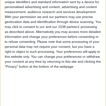
unique identifiers and standard information sent by a device for
personalised advertising and content, advertising and content
measurement, audience research and services development.
With your permission we and our partners may use precise
geolocation data and identification through device scanning. You
may click to consent to our and our 1538 partners’ processing
Comitè d'Experts de la Carta Europea de Llengües Regionals o Minoritàries del
as described above. Alternatively you may access more detailed
Consell d'Europa ha analitzat l'estat del català| Ministeri d'Exteriors
information and change your preferences before consenting or
to refuse consenting.
Please note that some processing of your
«Des del 2015, la política lingüística ha canviat
personal data may not require your consent, but you have a
significativament a les
Illes Balears
», remarquen
right to object to such processing. Your preferences will apply to
des del Comitè d'Experts comunitaris. No debades,
this website only. You can change your preferences or withdraw
your consent at any time by returning to this site and clicking the
indiquen que s'ha experimentat una millora en
"Privacy" button at the bottom of the webpage.
l'àmbit educatiu, ja que, segons l'informe,
l'executiu balear «compleix en posar a l'abast
l'ensenyament preescolar, primari i secundari en
català». «No es compleix, però, la posada a
disposició de l'ensenyament tècnic i professional
en català», retrauen. I adverteixen: «Tot i que,