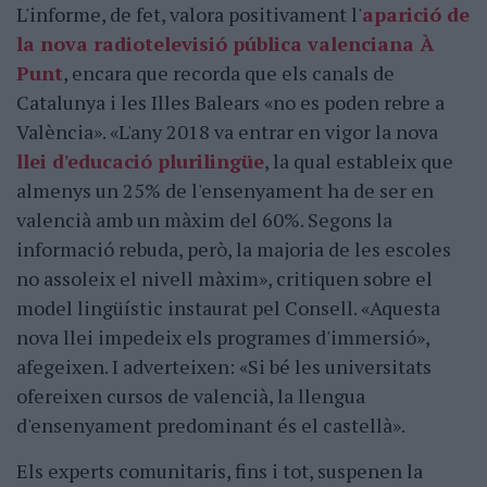
L'informe, de fet, valora positivament l'
aparició de
la nova radiotelevisió pública valenciana À
Punt
, encara que recorda que els canals de
Catalunya i les Illes Balears «no es poden rebre a
València». «L'any 2018 va entrar en vigor la nova
llei d'educació plurilingüe
, la qual estableix que
almenys un 25% de l'ensenyament ha de ser en
valencià amb un màxim del 60%. Segons la
informació rebuda, però, la majoria de les escoles
no assoleix el nivell màxim», critiquen sobre el
model lingüístic instaurat pel Consell. «Aquesta
nova llei impedeix els programes d'immersió»,
afegeixen. I adverteixen: «Si bé les universitats
ofereixen cursos de valencià, la llengua
d'ensenyament predominant és el castellà».
Els experts comunitaris, fins i tot, suspenen la