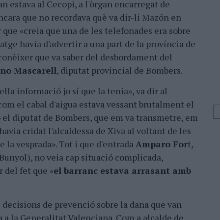
n estava al Cecopi, a l'òrgan encarregat de
ncara que no recordava què va dir-li Mazón en
r que «creia que una de les telefonades era sobre
ssatge havia d'advertir a una part de la província de
reconèixer que va saber del desbordament del
no Mascarell
, diputat provincial de Bombers.
lla informació jo sí que la tenia», va dir al
com el cabal d'aigua estava vessant brutalment el
b el diputat de Bombers, que em va transmetre, em
havia cridat l'alcaldessa de Xiva al voltant de les
de la vesprada». Tot i que d'entrada
Amparo For
t,
 Bunyol), no veia cap situació complicada,
 del fet que «
el barranc estava arrasant amb
decisions de prevenció sobre la dana que van
ia a la Generalitat Valenciana. Com a alcalde de