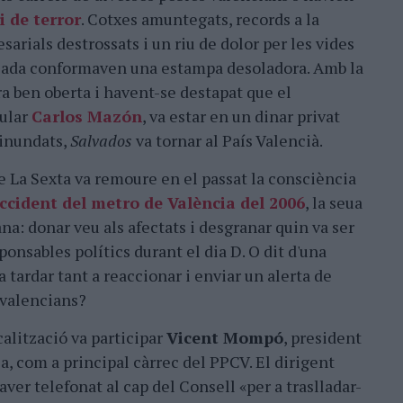
i de terror
. Cotxes amuntegats, records a la
rials destrossats i un riu de dolor per les vides
ncada conformaven una estampa desoladora. Amb la
ra ben oberta i havent-se destapat que el
pular
Carlos Mazón
, va estar en un dinar privat
 inundats,
Salvados
va tornar al País Valencià.
e La Sexta va remoure en el passat la consciència
accident del metro de València del 2006
, la seua
na: donar veu als afectats i desgranar quin va ser
nsables polítics durant el dia D. O dit d'una
a tardar tant a reaccionar i enviar un alerta de
e valencians?
alització va participar
Vicent Mompó
, president
a, com a principal càrrec del PPCV. El dirigent
er telefonat al cap del Consell «per a traslladar-