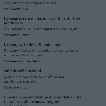
recopilar totes les paraules del belsetà,
Per
Violeta Tena
La resurrecció de les nostres lletraferides
medievals
L'AVL rescata de l'oblit les escriptores de l'edat mitjana
Per
Moisés Pérez
La temptació de la Renaixença
Els renaixentistes eren tan catalans com espanyols, se
sentien còmodes en Espanya
Per
Blanca Garcia-Oliver
Substitució nacional
Quan la memòria democràtica s'oblida de la
castellanització del país
Per
Raül Garay
Una mecenes del trumpisme mediàtic i els
tentacles valencians al negoci