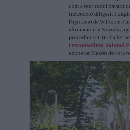
com a testimoni davant de
instrucció diligent i impla
Diputació de València s'h
afirmacions a
Salvados
, q
procediment. Ho ha fet pe
l'exconsellera Salomé 
exonerar Mazón de tota res