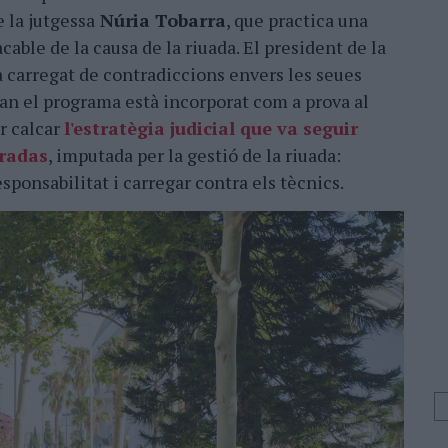
 la jutgessa
Núria Tobarra
, que practica una
cable de la causa de la riuada. El president de la
a carregat de contradiccions envers les seues
uan el programa està incorporat com a prova al
r calcar
l'estratègia judicial que va seguir
Pradas
, imputada per la gestió de la riuada:
ponsabilitat i carregar contra els tècnics.