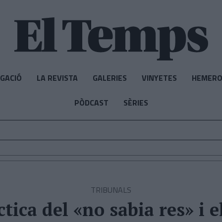
IGACIÓ
LA REVISTA
GALERIES
VINYETES
HEMERO
PÒDCAST
SÈRIES
TRIBUNALS
tica del «no sabia res» i e