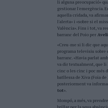
li alguna preocupació» qua
gestionar l'emergència. E
aquella cridada, va afirma
l'alerta» i «sobre si el mi
València». Fins i tot, va 
barranc del Poio per
Aveli
«Creu-me si li dic que aque
programa televisiu sobre 
barranc. «Havia parlat am
va dir textualment, que li 
cinc o les cinc i poc més 
batllessa de Xiva (Foia de
posteriorment va informar
tot
».
Mompó, a més, va prendre 
brillar per la seua absènc