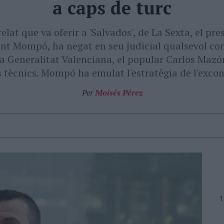
a caps de turc
lat que va oferir a 'Salvados', de La Sexta, el pr
ent Mompó, ha negat en seu judicial qualsevol conv
a Generalitat Valenciana, el popular Carlos Mazó
s tècnics. Mompó ha emulat l'estratègia de l'exco
Per
Moisés Pérez