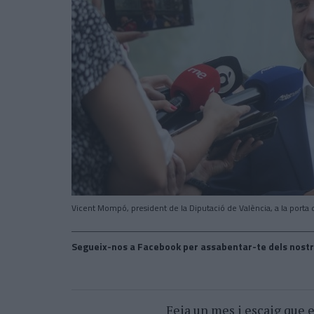
Vicent Mompó, president de la Diputació de València, a la porta de
Segueix-nos a Facebook per assabentar-te dels nostr
Feia un mes i escaig que e