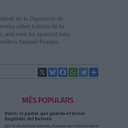
esident de la Diputació de
ersa sobre l'alerta de la
n, així com ha apuntat tota
nsellera Salomé Pradas.
X
Bluesky
Facebook
WhatsApp
Telegram
Comparteix
MÉS POPULARS
Barré, el pastor que guarda el tresor
lingüístic del belsetà
Qui és Ánchel Lois Saludas, el pastor que s'ha entestat a