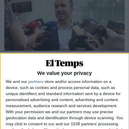
18.07.2025
TRIBUNALS
Mompó, la tàctica del «no sabia res» i els
We value your privacy
tècnics com a caps de turc
We and our
partners
store and/or access information on a
El president de la Diputació de València s'autoesmena
device, such as cookies and process personal data, such as
judicialment per protegir el cap del Consell
unique identifiers and standard information sent by a device for
Per
Moisés Pérez
personalised advertising and content, advertising and content
measurement, audience research and services development.
With your permission we and our partners may use precise
geolocation data and identification through device scanning. You
may click to consent to our and our 1538 partners’ processing