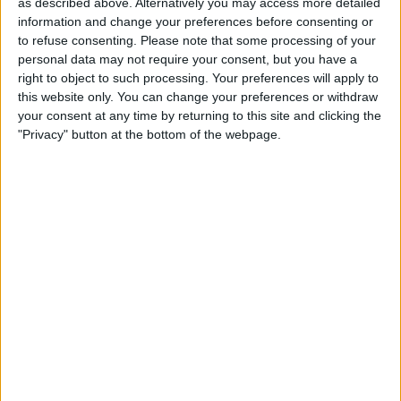
MÉS POPULARS
as described above. Alternatively you may access more detailed
information and change your preferences before consenting or
to refuse consenting.
Please note that some processing of your
Barré, el pastor que guarda el tresor lingüístic
personal data may not require your consent, but you have a
del belsetà
right to object to such processing. Your preferences will apply to
Qui és Ánchel Lois Saludas, el pastor que s'ha entestat a recopilar
this website only. You can change your preferences or withdraw
totes les paraules del belsetà,
your consent at any time by returning to this site and clicking the
Per
Violeta Tena
"Privacy" button at the bottom of the webpage.
La resurrecció de les nostres lletraferides
medievals
L'AVL rescata de l'oblit les escriptores de l'edat mitjana
Per
Moisés Pérez
La temptació de la Renaixença
Els renaixentistes eren tan catalans com espanyols, se sentien
còmodes en Espanya
Per
Blanca Garcia-Oliver
Substitució nacional
Quan la memòria democràtica s'oblida de la castellanització del