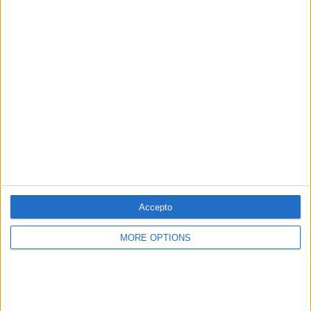
PUBLICITAT
PUBLICITAT
PUBLICITAT
Accepto
MORE OPTIONS
© 1984 — 2026
SEGUEIX-NOS