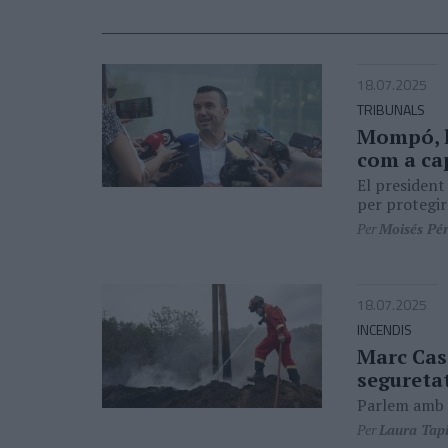
18.07.2025
TRIBUNALS
Mompó, la
com a ca
El president
per protegir
Per
Moisés Pé
18.07.2025
INCENDIS
Marc Cast
segureta
Parlem amb e
Per
Laura Tapi