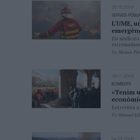
29.10.2019
SERVEIS PÚBLI
L'UME, un
emergènc
Els sindicat
extremadam
Per
Moisés Pé
28.11.2018
BOMBERS
«Tenim u
econòmic 
Entrevista a
Per
Manuel Lil
04.09.2018