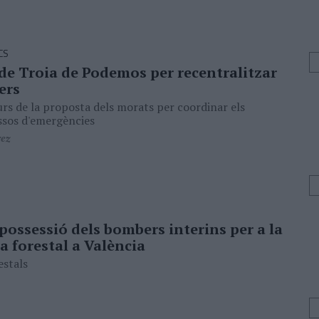
CS
 de Troia de Podemos per recentralitzar
ers
urs de la proposta dels morats per coordinar els
ssos d'emergències
rez
possessió dels bombers interins per a la
 forestal a València
estals