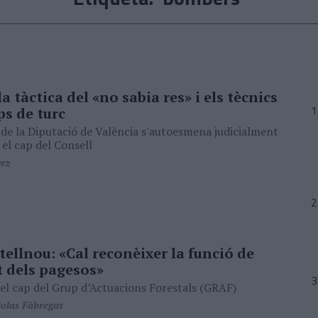
 tàctica del «no sabia res» i els tècnics
ps de turc
 de la Diputació de València s'autoesmena judicialment
 el cap del Consell
rez
ellnou: «Cal reconèixer la funció de
t dels pagesos»
l cap del Grup d’Actuacions Forestals (GRAF)
olas Fàbregas