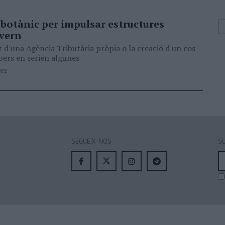
 botànic per impulsar estructures
vern
 d'una Agència Tributària pròpia o la creació d'un cos
ers en serien algunes
rez
SEGUEIX-NOS
SU
A
el