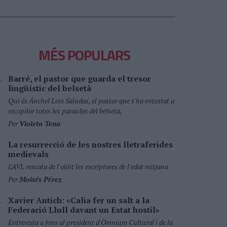
MÉS POPULARS
Barré, el pastor que guarda el tresor
lingüístic del belsetà
Qui és Ánchel Lois Saludas, el pastor que s'ha entestat a
recopilar totes les paraules del belsetà,
Per
Violeta Tena
La resurrecció de les nostres lletraferides
medievals
L'AVL rescata de l'oblit les escriptores de l'edat mitjana
Per
Moisés Pérez
Xavier Antich: «Calia fer un salt a la
Federació Llull davant un Estat hostil»
Entrevista a fons al president d'Òmnium Cultural i de la