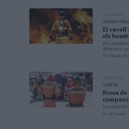
15.10.2020
SERVEIS PÚBLI
El cavall
els bomb
Els clarobsc
diferents co
Per
Moisés Pé
30.07.2020
SOCIETAT
Presa de 
campanya
Incendis for
Per
El Temps