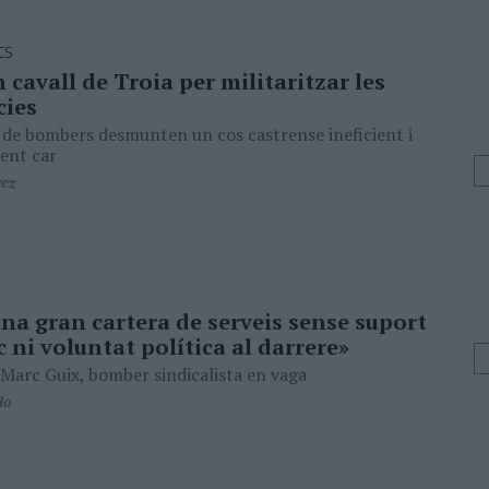
CS
 cavall de Troia per militaritzar les
ies
s de bombers desmunten un cos castrense ineficient i
ent car
rez
na gran cartera de serveis sense suport
ni voluntat política al darrere»
 Marc Guix, bomber sindicalista en vaga
lo