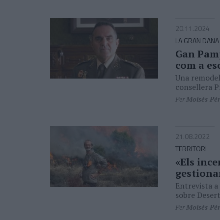
20.11.2024
LA GRAN DANA
Gan Pamp
com a es
Una remodela
consellera P
Per
Moisés Pé
21.08.2022
TERRITORI
«Els ince
gestiona
Entrevista a 
sobre Desert
Per
Moisés Pé