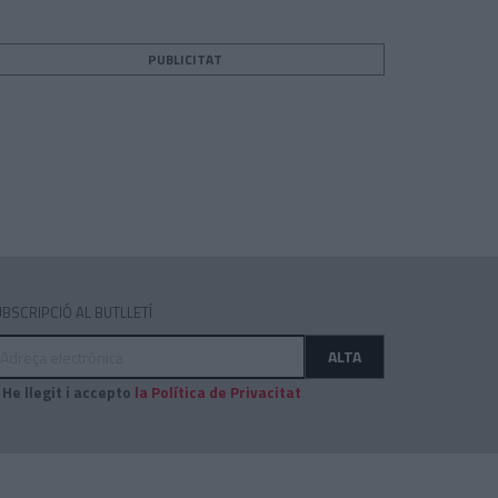
PUBLICITAT
BSCRIPCIÓ AL BUTLLETÍ
dreça
ALTA
ectrònica
He llegit i accepto
la Política de Privacitat