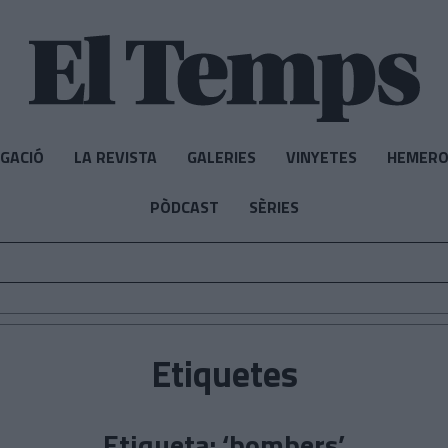
IGACIÓ
LA REVISTA
GALERIES
VINYETES
HEMERO
PÒDCAST
SÈRIES
Etiquetes
Etiqueta: ‘bombers’