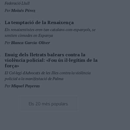
Federació Llull
Per
Moisés Pérez
La temptació de la Renaixença
Els renaixentistes eren tan catalans com espanyols, se
sentien còmodes en Espanya
Per
Blanca Garcia-Oliver
Enuig dels lletrats balears contra la
violència policial: «Fou ús il·legítim de la
força»
El Col·legi d'Advocats de les Illes contra la violència
policial a la manifestació de Palma
Per
Miquel Payeras
Els 20 més populars