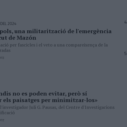
 DEL 2024
ols, una militarització de l'emergència
cut de Mazón
ció per fascicles i el veto a una compareixença de la
radas
rez
ndis no es poden evitar, però sí
r els paisatges per minimitzar-los»
l'investigador Juli G. Pausas, del Centre d'Investigacions
ificació
rez