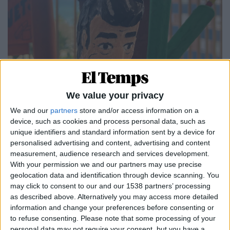
We value your privacy
We and our
partners
store and/or access information on a
device, such as cookies and process personal data, such as
unique identifiers and standard information sent by a device for
personalised advertising and content, advertising and content
measurement, audience research and services development.
With your permission we and our partners may use precise
geolocation data and identification through device scanning. You
may click to consent to our and our 1538 partners’ processing
Estampa del monument faller| EL TEMPS.
as described above. Alternatively you may access more detailed
information and change your preferences before consenting or
Les caixes que cauen de la furgoneta conduïda per
to refuse consenting.
Please note that some processing of your
la ultraconservadora Massó compten amb
personal data may not require your consent, but you have a