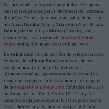
Les principals joies governamentals de l'esquerra
van ser recuperades pel PP del bracet de l'extrema
dreta Vox. Només algunes ciutats valencianes, com
ara
Alcoi
,
Gandia
(Safor),
Vila-real
(Plana Baixa),
Dénia
(Marina Alta) o
Xàtiva
(Costera), van
resistir com si es tractara de
xicotes Gàl·lies
roges
enmig d'un mapa tacat de blau i verd.
La Vall d'Uixó
, una de les viles de referència de la
comarca de la
Plana Baixa
, va ser una de les
excepcions al tsunami de la dreta i dels
ultraconservadors. Aquesta condició de nucli de
resistència està present al monument d'enguany
de la
comissió Ja Estem Tots
, fundada l'any 2015
amb una mitjana d'edat d'entre 18 i 19 anys i
caracteritzada per recuperar la sàtira política que
en els darrers anys ha perdut una part del món