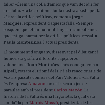
faller. «Érem una colla d'amics que vam decidir fer
una falla. Ara bé, teníem clar la nostra aposta per la
sàtira i la crítica política», comenta
Jorge
Marqués
, expresident d'aquesta falla. «Sempre
busquem que el monument tinga un simbolisme,
que estiga marcat per la crítica política», ressalta
Paula Montesinos
, l'actual presidenta.
El monument d'enguany, dissenyat pel dibuixant i
humorista gràfic a diferents capçaleres
valencianes
Joan Montañes
, més conegut com a
Xipell,
retrata el triomf del PP i els reaccionaris de
Vox als passats comicis del País Valencià. «La Falla
és l'empresa
Amazon
, on es busca un joc de
paraules amb el president
Carlos Mazón
. La
història de la Falla és una furgoneta, la qual està
conduïda per
Llanós Massó
, presidenta de les