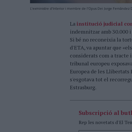
L'exministre d'Interior i membre de l'Opus Dei Jorge Fernández 
La
institució judicial c
indemnitzar amb 30.000 i 
Si bé no reconeixia la to
d'ETA, va apuntar que «els
considerats com a tracte 
tribunal europeu exposava
Europea de les Llibertats 
s'esgotava tot el recorregut
Estrasburg.
Subscripció al butl
Rep les novetats d'El Te