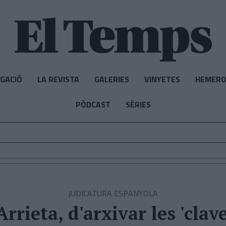
IGACIÓ
LA REVISTA
GALERIES
VINYETES
HEMERO
PÒDCAST
SÈRIES
JUDICATURA ESPANYOLA
rrieta, d'arxivar les 'clav