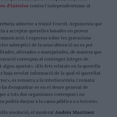
es d'Interior
contra l'independentisme al
 rebutja admetre a tràmit l'escrit. Argumenta que
ria a acceptar querelles basades en proves
comunicació. I expressa sobre les gravacions
cter subreptici de la seua obtenció no es pot
ditades, alterades o manipulades, de manera que
gravació correspon al contingut íntegre de
t algun apartat». «Els fets relatats en la querella
'haja revelat informació de la qual el querellat
rec», es remarca a la interlocutòria. I remata:
ó ha d'enquadrar-se en el deure general de
que a tots dos organismes correspon i no
a podria danyar a la causa pública o a tercers».
ella resolució, el moderat
Andrés Martínez