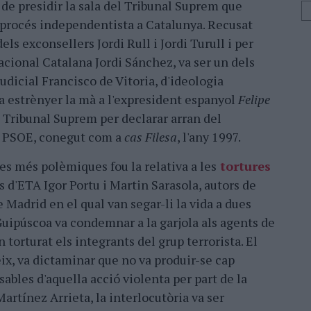
t de presidir la sala del Tribunal Suprem que
al procés independentista a Catalunya. Recusat
els exconsellers Jordi Rull i Jordi Turull i per
acional Catalana Jordi Sánchez, va ser un dels
judicial Francisco de Vitoria, d'ideologia
va estrènyer la mà a l'expresident espanyol
Felipe
l Tribunal Suprem per declarar arran del
l PSOE, conegut com a
cas Filesa
, l'any 1997.
es més polèmiques fou la relativa a les
tortures
 d'ETA Igor Portu i Martin Sarasola, autors de
e Madrid en el qual van segar-li la vida a dues
Guipúscoa va condemnar a la garjola als agents de
 torturat els integrants del grup terrorista. El
x, va dictaminar que no va produir-se cap
bles d'aquella acció violenta per part de la
rtínez Arrieta, la interlocutòria va ser