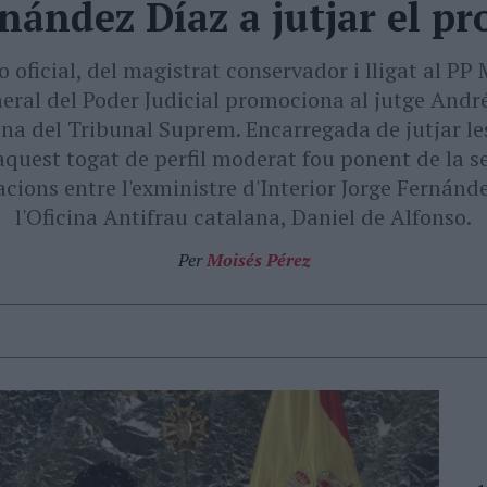
nández Díaz a jutjar el pr
o oficial, del magistrat conservador i lligat al 
neral del Poder Judicial promociona al jutge Andr
ona del Tribunal Suprem. Encarregada de jutjar le
aquest togat de perfil moderat fou ponent de la se
acions entre l'exministre d'Interior Jorge Fernánde
l'Oficina Antifrau catalana, Daniel de Alfonso.
Per
Moisés Pérez