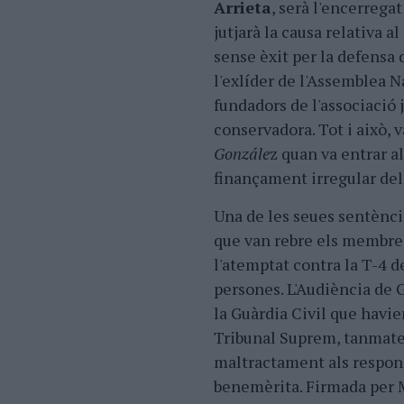
Arrieta
, serà l'encerrega
jutjarà la causa relativa 
sense èxit per la defensa d
l'exlíder de l'Assemblea N
fundadors de l'associació 
conservadora. Tot i això, 
Gonzále
z quan va entrar a
finançament irregular de
Una de les seues sentènci
que van rebre els membres
l'atemptat contra la T-4 d
persones. L'Audiència de 
la Guàrdia Civil que havien
Tribunal Suprem, tanmatei
maltractament als responsa
benemèrita. Firmada per Ma