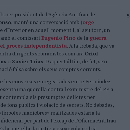
shores president de l'Agència Antifrau de
fonso
, manté una conversació amb
Jorge
re d'Interior en aquell moment i, al seu torn, un
 amb el comissari
Eugenio Pino
de la
guerra
 el procés independentista
. A la trobada, que va
ontra dirigents sobiranistes com ara
Oriol
oms
o
Xavier Trias
. D'aquest últim, de fet, se'n
rmació falsa sobre els seus comptes corrents.
de les converses enregistrades entre Fernández
resenta una querella contra l'exministre del PP a
it contempla els presumptes delictes per
de fons públics i violació de secrets. No debades,
 «tèrboles maniobres» realitzades estaria la
fidencial per part de l'excap de l'Oficina Antifrau
s la querella, la justícia espanyola podria