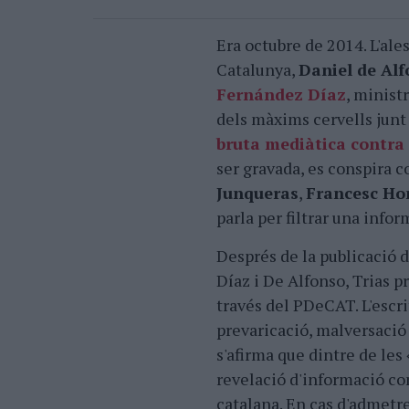
Era octubre de 2014. L'ale
Catalunya,
Daniel de Al
Fernández Díaz
, minist
dels màxims cervells junt
bruta mediàtica contra
ser gravada, es conspira c
Junqueras
,
Francesc H
parla per filtrar una info
Després de la publicació 
Díaz i De Alfonso, Trias p
través del PDeCAT. L'escr
prevaricació, malversació 
s'afirma que dintre de les
revelació d'informació con
catalana. En cas d'admetre'