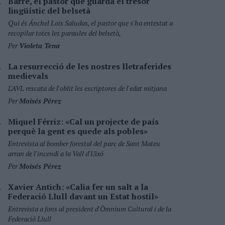
Barré, el pastor que guarda el tresor
lingüístic del belsetà
Qui és Ánchel Lois Saludas, el pastor que s'ha entestat a
recopilar totes les paraules del belsetà,
Per
Violeta Tena
La resurrecció de les nostres lletraferides
medievals
L'AVL rescata de l'oblit les escriptores de l'edat mitjana
Per
Moisés Pérez
Miquel Férriz: «Cal un projecte de país
perquè la gent es quede als pobles»
Entrevista al bomber forestal del parc de Sant Mateu
arran de l'incendi a la Vall d'Uixó
Per
Moisés Pérez
Xavier Antich: «Calia fer un salt a la
Federació Llull davant un Estat hostil»
Entrevista a fons al president d'Òmnium Cultural i de la
Federació Llull