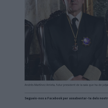
Andrés Martínez Arrieta, futur president de la sala que ha de jutja
Segueix-nos a Facebook per assabentar-te dels nostr