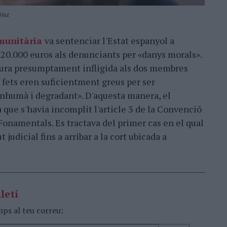
Díaz
omunitària
va sentenciar l'Estat espanyol a
20.000 euros als denunciants per «danys morals».
rtura presumptament infligida als dos membres
 fets eren suficientment greus per ser
inhumà i degradant». D'aquesta manera, el
 que s'havia incomplit l'article 3 de la Convenció
Fonamentals. Es tractava del primer cas en el qual
 judicial fins a arribar a la cort ubicada a
letí
mps al teu correu: