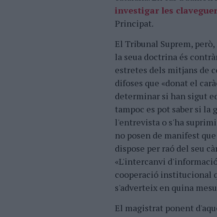
investigar les claveguer
Principat.
El Tribunal Suprem, però,
la seua doctrina és contrà
estretes dels mitjans de 
difoses que «donat el carà
determinar si han sigut e
tampoc es pot saber si la 
l'entrevista o s'ha suprimi
no posen de manifest que s
dispose per raó del seu càr
«L'intercanvi d'informaci
cooperació institucional 
s'adverteix en quina mesur
El magistrat ponent d'aqu