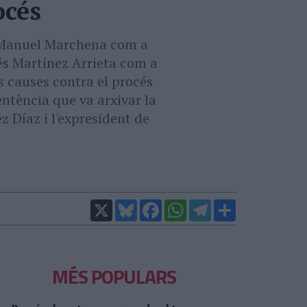
océs
PP Manuel Marchena com a
és Martínez Arrieta com a
s causes contra el procés
ntència que va arxivar la
z Díaz i l'expresident de
X
Bluesky
Facebook
WhatsApp
Telegram
Comparteix
MÉS POPULARS