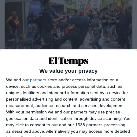
26.02.2021
We value your privacy
TRIBUNALS
We and our
partners
store and/or access information on a
La ultradreta valenciana, assenyalada
device, such as cookies and process personal data, such as
judicialment per les agressions del 9
unique identifiers and standard information sent by a device for
d’octubre
personalised advertising and content, advertising and content
La Fiscalia demana entre tres i set anys de presó per als
measurement, audience research and services development.
ultradretans processats pels aldarulls
With your permission we and our partners may use precise
Per
Moisés Pérez
geolocation data and identification through device scanning. You
may click to consent to our and our 1538 partners’ processing
as described above. Alternatively you may access more detailed