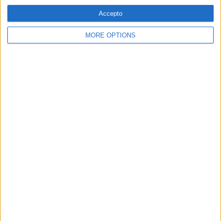
Accepto
MORE OPTIONS
09.04.2018
BEL OLID
Mentides podrides
Per què dir-ne postveritat, si en podem dir mentida?
MÉS POPULARS
Barré, el pastor que guarda el tresor lingüístic