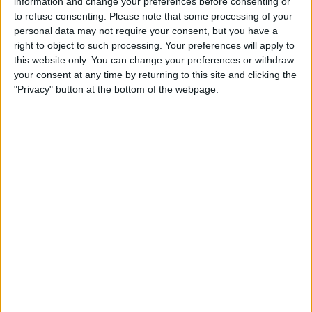
information and change your preferences before consenting or
to refuse consenting.
Please note that some processing of your
personal data may not require your consent, but you have a
right to object to such processing. Your preferences will apply to
this website only. You can change your preferences or withdraw
your consent at any time by returning to this site and clicking the
"Privacy" button at the bottom of the webpage.
08.10.2020
MEMÒRIA DEMOCRÀTICA
Víctimes d'un odi criminal
Ganivetades ultradretanes, persones sense llar cremades
i migrants morts a trets
Per
Moisés Pérez