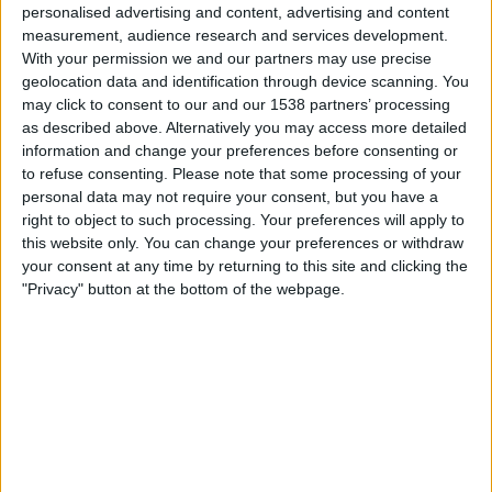
personalised advertising and content, advertising and content
measurement, audience research and services development.
With your permission we and our partners may use precise
28.06.2022
geolocation data and identification through device scanning. You
NEXT GENERATION
may click to consent to our and our 1538 partners’ processing
as described above. Alternatively you may access more detailed
«La gestió dels fons Next Generation ha
information and change your preferences before consenting or
laminat competències autonòmiques»
to refuse consenting.
Please note that some processing of your
Entrevista al catedràtic de dret administratiu de la
personal data may not require your consent, but you have a
Universitat de Saragossa, José María Gimeno
right to object to such processing. Your preferences will apply to
Per
Violeta Tena
this website only. You can change your preferences or withdraw
your consent at any time by returning to this site and clicking the
"Privacy" button at the bottom of the webpage.