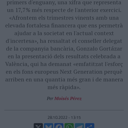
primers d'enguany, una xifra que representa
un 17,7% més respecte de l'anterior exercici.
«Afrontem els trimestres vinents amb una
elevada fortalesa financera que ens permetrà
ajudar a la societat en l'actual context
d'incertesa», ha ressaltat el conseller delegat
de la companyia bancària, Gonzalo Gortázar
en la presentació dels resultats celebrada a
València, qui ha demanat «emfatitzat l'esforç
en els fons europeus Next Generation perquè
arriben en una quantia més gran i de manera
més ràpida».
Per
Moisés Pérez
28.10.2022 - 13:15
X
Bluesky
Facebook
WhatsApp
Telegram
Comparteix