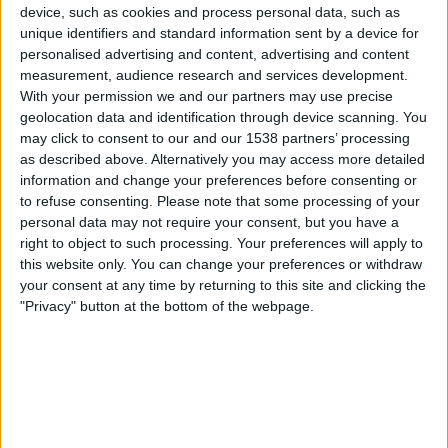
llarg termini i les assegurances de protecció han
device, such as cookies and process personal data, such as
unique identifiers and standard information sent by a device for
propiciat un increment dels nostres ingressos,
personalised advertising and content, advertising and content
malgrat que el marge d'interessos encara ha
measurement, audience research and services development.
registrat una lleu caiguda», ha exposat, per
With your permission we and our partners may use precise
assenyalar que «afrontem els trimestres vinents
geolocation data and identification through device scanning. You
may click to consent to our and our 1538 partners’ processing
amb una elevada fortalesa financera que ens
as described above. Alternatively you may access more detailed
permetrà ajudar la societat en l'actual context
information and change your preferences before consenting or
d'incertesa».
to refuse consenting.
Please note that some processing of your
personal data may not require your consent, but you have a
En aquest període, la companyia bancària, a més,
right to object to such processing. Your preferences will apply to
this website only. You can change your preferences or withdraw
ha augmentat el crèdit tant a clients particulars
your consent at any time by returning to this site and clicking the
com a empreses, amb un increment de la cartera de
"Privacy" button at the bottom of the webpage.
crèdit sana d'11.491 milions, fins a assolir els
351.462 milions d'euros. En particular, la cartera
sana d'empreses creix un 7%. En consum ho fa un
3,6% i en hipoteques, un 0,8%. Entre els nous
productes que ofereix CaixaBank, destaca, segons