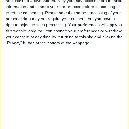
mesos, el gener de 2020.
as described above. Alternatively you may access more detailed
information and change your preferences before consenting or
La pandèmia del coronavirus, però, va ser aquell
to refuse consenting.
Please note that some processing of your
personal data may not require your consent, but you have a
any el motiu per postergar les mesures climàtiques
right to object to such processing. Your preferences will apply to
(no direm que fos un pretext, perquè les exigències
this website only. You can change your preferences or withdraw
plantejades per la covid-19 van ser més que
your consent at any time by returning to this site and clicking the
"Privacy" button at the bottom of the webpage.
peremptòries). Ara ho és la recuperació econòmica
de la pandèmia, que s’ha revestit amb un cert
vernís climàtic, després de la COP26 (la Cimera del
Clima que es va celebrar l’any passat a Glasgow) i
en vistes de la quals està previst que se celebri
enguany a Sharm al-Sheikh, i amb la —difícil—
posada en funcionament dels fons de recuperació
europeus
Next Generation
, que se suposa que
s’han de basar en la descarbonització, la
digitalització i la reindustralització, amb la
sostenibilitat i l’economia circular per banderes.