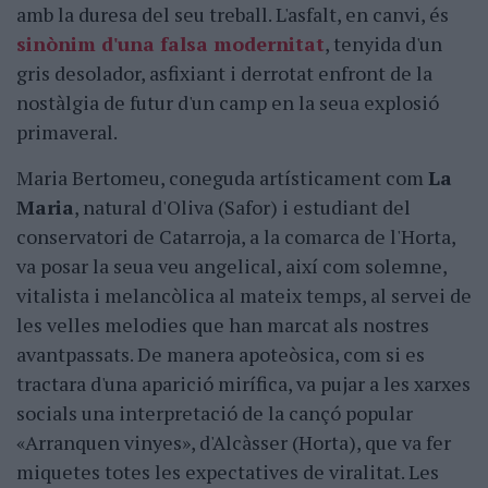
amb la duresa del seu treball. L'asfalt, en canvi, és
sinònim d'una falsa modernitat
, tenyida d'un
gris desolador, asfixiant i derrotat enfront de la
nostàlgia de futur d'un camp en la seua explosió
primaveral.
Maria Bertomeu, coneguda artísticament com
La
Maria
, natural d'Oliva (Safor) i estudiant del
conservatori de Catarroja, a la comarca de l'Horta,
va posar la seua veu angelical, així com solemne,
vitalista i melancòlica al mateix temps, al servei de
les velles melodies que han marcat als nostres
avantpassats. De manera apoteòsica, com si es
tractara d'una aparició mirífica, va pujar a les xarxes
socials una interpretació de la cançó popular
«Arranquen vinyes», d'Alcàsser (Horta), que va fer
miquetes totes les expectatives de viralitat. Les