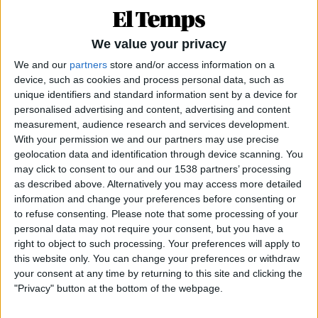
We value your privacy
We and our
partners
store and/or access information on a
device, such as cookies and process personal data, such as
unique identifiers and standard information sent by a device for
personalised advertising and content, advertising and content
measurement, audience research and services development.
With your permission we and our partners may use precise
geolocation data and identification through device scanning. You
may click to consent to our and our 1538 partners’ processing
La singularitat agregada d'aquest treball,
as described above. Alternatively you may access more detailed
information and change your preferences before consenting or
tanmateix, és la seua combinació amb el pop o amb
to refuse consenting.
Please note that some processing of your
la música electrònica, amb els ritmes comercials
personal data may not require your consent, but you have a
als quals les generacions contemporànies han
right to object to such processing. Your preferences will apply to
acostumat la seua oïda. «Clavells i flors» és,
this website only. You can change your preferences or withdraw
your consent at any time by returning to this site and clicking the
precisament, el paradigma d'una barreja efectuada
"Privacy" button at the bottom of the webpage.
amb cura, sense deixar cap segon de la peça a una
improvisació no-planificada. Els registres vocàlics i