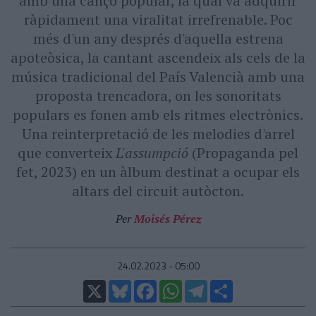
amb una cançó popular, la qual va adquirir
ràpidament una viralitat irrefrenable. Poc
més d'un any després d'aquella estrena
apoteòsica, la cantant ascendeix als cels de la
música tradicional del País Valencià amb una
proposta trencadora, on les sonoritats
populars es fonen amb els ritmes electrònics.
Una reinterpretació de les melodies d'arrel
que converteix
L'assumpció
(Propaganda pel
fet, 2023) en un àlbum destinat a ocupar els
altars del circuit autòcton.
Per
Moisés Pérez
24.02.2023 - 05:00
X
Bluesky
Facebook
WhatsApp
Telegram
Comparteix