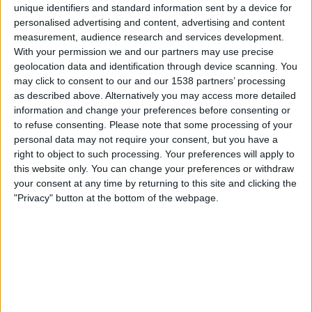
unique identifiers and standard information sent by a device for
personalised advertising and content, advertising and content
measurement, audience research and services development.
With your permission we and our partners may use precise
geolocation data and identification through device scanning. You
may click to consent to our and our 1538 partners’ processing
as described above. Alternatively you may access more detailed
information and change your preferences before consenting or
to refuse consenting.
Please note that some processing of your
04.12.2019
personal data may not require your consent, but you have a
DRETS
right to object to such processing. Your preferences will apply to
Valencians de segona
this website only. You can change your preferences or withdraw
La desigualtat lingüística dels catalanoparlants al País
your consent at any time by returning to this site and clicking the
Valencià
"Privacy" button at the bottom of the webpage.
Per
Moisés Pérez