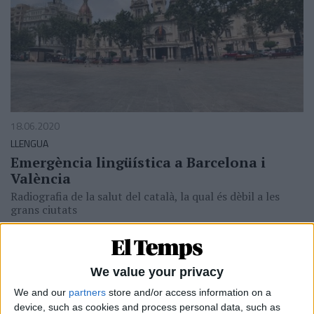
18.06.2020
LLENGUA
Emergència lingüística a Barcelona i
València
Radiografia de la salut del català, la qual és dèbil a les
grans ciutats
Per
Moisés Pérez
We value your privacy
We and our
partners
store and/or access information on a
device, such as cookies and process personal data, such as