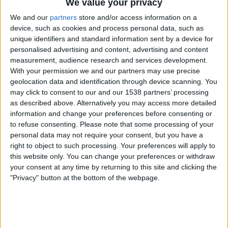
We value your privacy
de la cambra valenciana— per a posar-se d'acord en
We and our
partners
store and/or access information on a
la recerca d'un candidat de consens. El nom que
device, such as cookies and process personal data, such as
més paperetes posseeix és
Juanfran Pérez Llorca
,
unique identifiers and standard information sent by a device for
secretari general del PPCV i alcalde de Finestrat
personalised advertising and content, advertising and content
measurement, audience research and services development.
(Marina Baixa). Com a síndic dels dretans a les
With your permission we and our partners may use precise
Corts Valencianes,
ostenta bona connexió amb
geolocation data and identification through device scanning. You
Vox
arran de la seua condició de negociador
may click to consent to our and our 1538 partners’ processing
parlamentari.
as described above. Alternatively you may access more detailed
information and change your preferences before consenting or
to refuse consenting.
Please note that some processing of your
personal data may not require your consent, but you have a
Subscripció al butlletí
right to object to such processing. Your preferences will apply to
this website only. You can change your preferences or withdraw
Rep les novetats d'El Temps al teu correu:
your consent at any time by returning to this site and clicking the
"Privacy" button at the bottom of the webpage.