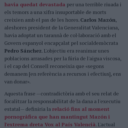
havia quedat devastada
per una terrible riuada i
els temors a una xifra insuportable de morts
creixien amb el pas de les hores.
Carlos Mazón
,
aleshores president de la Generalitat Valenciana,
havia adoptat un tarannà de col·laboració amb el
Govern espanyol encapçalat pel socialdemòcrata
Pedro Sánchez
. L'objectiu era reanimar unes
poblacions arrasades per la fúria de l'aigua viscosa,
i el cap del Consell reconeixia que «segons
demanem [en referència a recursos i efectius], ens
van donar».
Aquesta frase —contradictòria amb el seu relat de
focalitzar la responsabilitat de la dana a l'executiu
estatal— definiria la
relació fins al moment
pornogràfica que han mantingut Mazón i
l'extrema dreta Vox al País Valencià
. L'actual