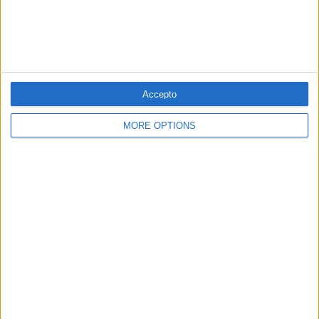
Accepto
04.11.2025
PAÍS VALENCIÀ
MORE OPTIONS
La dutxa freda de Mazón
Mazón, el president valencià que podia haver-se
eternitzat en el càrrec però que ix de manera exprés
Per
Víctor Maceda