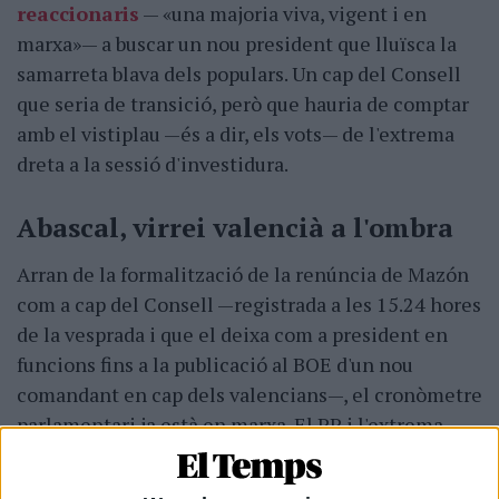
reaccionaris
— «una majoria viva, vigent i en
marxa»— a buscar un nou president que lluïsca la
samarreta blava dels populars. Un cap del Consell
que seria de transició, però que hauria de comptar
amb el vistiplau —és a dir, els vots— de l'extrema
dreta a la sessió d'investidura.
Abascal, virrei valencià a l'ombra
Arran de la formalització de la renúncia de Mazón
com a cap del Consell —registrada a les 15.24 hores
de la vesprada i que el deixa com a president en
funcions fins a la publicació al BOE d'un nou
comandant en cap dels valencians—, el cronòmetre
parlamentari ja està en marxa. El PP i l'extrema
dreta Vox disposen, d'entrada, de dotze dies —dos
mesos en conjunt fins a una hipotètica dissolució