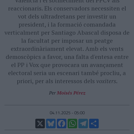
Valencià i el sotmetiment del PPCV als
reaccionaris. Els conservadors necessiten el
vot dels ultradretans per investir un
president, i la formació comandada
verticalment per Santiago Abascal disposa de
la facultat per imposar un peatge
extraordinàriament elevat. Amb els vents
demoscòpics a favor, una falta d'entesa entre
el PP i Vox que provocara un avançament
electoral seria un escenari també procliu, a
priori, per als interessos dels
voxiters
.
Per
Moisés Pérez
04.11.2025 - 05:00
X
Bluesky
Facebook
WhatsApp
Telegram
Comparteix